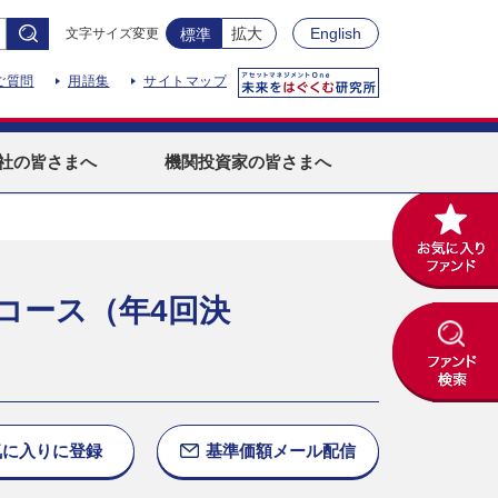
拡大
English
文字サイズ変更
標準
ご質問
用語集
サイトマップ
社
の皆さまへ
機関投資家
の皆さまへ
コース（年4回決
気に入りに
登録
基準価額
メール配信