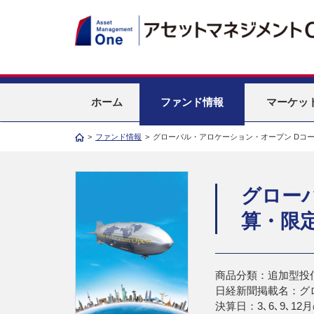
ホーム
ファンド情報
マーケッ
>
ファンド情報
>
グローバル・アロケーション・オープン Dコ
グロー
算・限
商品分類：追加型投
日経新聞掲載名：グ
決算日：3､6､9､12