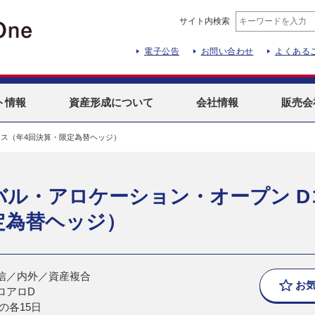
サイト内検索
電子公告
お問い合わせ
よくある
ト
情報
資産形成
について
会社情報
販売会
ース（年4回決算・限定為替ヘッジ）
バル・アロケーション・オープン D
定為替ヘッジ）
信／内外／資産複合
お
ロアロD
月の各15日