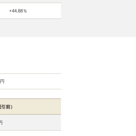
+44.88％
0円
税引前）
円