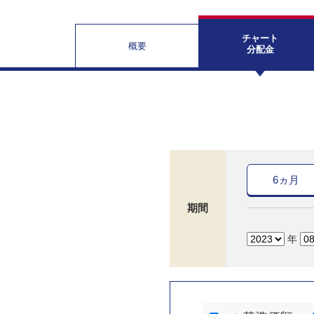
チャート
概要
分配金
6ヵ月
期間
年