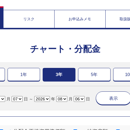
リスク
お申込みメモ
取扱
チャート・分配金
1年
3年
5年
1
表示
月
日 ～
年
月
日