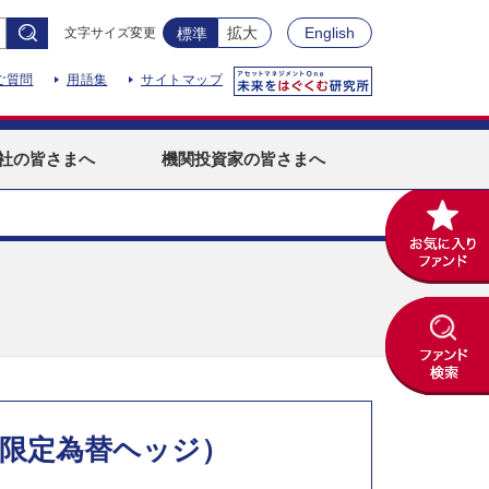
拡大
English
文字サイズ変更
標準
ご質問
用語集
サイトマップ
社
の皆さまへ
機関投資家
の皆さまへ
・限定為替ヘッジ）