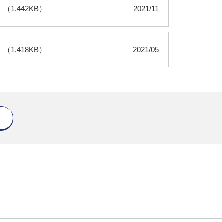
）
（1,442KB）
2021/11
）
（1,418KB）
2021/05