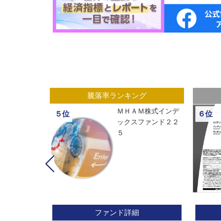
グ
騰落率ランキング
ックスオープ
ＭＨＡＭ株式インデ
５位
６位
経２２５
ックスファンド２２
５
ファンド詳細