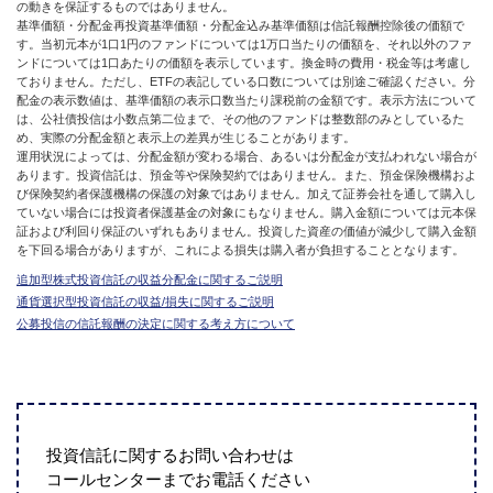
の動きを保証するものではありません。
基準価額・分配金再投資基準価額・分配金込み基準価額は信託報酬控除後の価額で
す。当初元本が1口1円のファンドについては1万口当たりの価額を、それ以外のファ
ンドについては1口あたりの価額を表示しています。換金時の費用・税金等は考慮し
ておりません。ただし、ETFの表記している口数については別途ご確認ください。分
配金の表示数値は、基準価額の表示口数当たり課税前の金額です。表示方法について
は、公社債投信は小数点第二位まで、その他のファンドは整数部のみとしているた
め、実際の分配金額と表示上の差異が生じることがあります。
運用状況によっては、分配金額が変わる場合、あるいは分配金が支払われない場合が
あります。投資信託は、預金等や保険契約ではありません。また、預金保険機構およ
び保険契約者保護機構の保護の対象ではありません。加えて証券会社を通して購入し
ていない場合には投資者保護基金の対象にもなりません。購入金額については元本保
証および利回り保証のいずれもありません。投資した資産の価値が減少して購入金額
を下回る場合がありますが、これによる損失は購入者が負担することとなります。
追加型株式投資信託の収益分配金に関するご説明
通貨選択型投資信託の収益/損失に関するご説明
公募投信の信託報酬の決定に関する考え方について
投資信託に関するお問い合わせは
コールセンターまでお電話ください