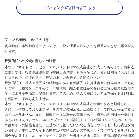
ランキングの詳細はこちら
ファンド概要についての注意
資金動向、市況動向等によっては、上記の運用方針のような運用ができない場合があ
ります。
投資信託への投資に際しての注意
本ウェブサイトは、アセットマネジメントOne株式会社が作成したものです。お申込
に際しては、投資信託説明書（交付目論見書）をあらかじめ、または同時にお渡し致
しますので、必ず内容をご確認の上、ご自身でご判断ください。
投資信託は、株式や債券等の値動きのある有価証券（外貨建資産には為替リスクもあ
ります）に投資をしますので、市場環境、組入有価証券の発行者に係る信用状況等の
変化により基準価額は変動します。このため、購入金額について元本保証および利回
り保証のいずれもありません。
本ウェブサイトは、アセットマネジメントOne株式会社が信頼できると判断したデー
タにより作成しておりますが、その内容の完全性、正確性について同社が保証するも
のではありません。また、掲載データは過去の実績であり、将来の運用成果を保証す
るものではありません。 本ウェブサイトに掲載されている情報（リンクされている
外部サイトの情報も含む）に基づいて被ったいかなる損害についても一切の責任を負
いません。本ウェブサイトの内容は作成時点のものであり、今後予告なく変更される
場合があります。本ウェブサイトに記載した当社の見通し等は、将来の景気や株価等