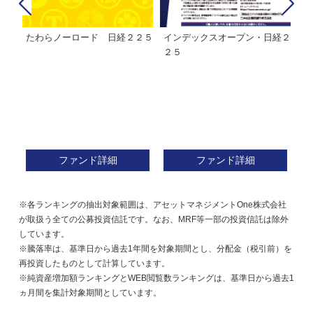
たわらノーロード 日経２２５
インデックスオープン・日経２
Ｍ
株式フ
２５
ン
ファンド詳細
ファンド詳細
※各ランキングの抽出対象範囲は、アセットマネジメントOne株式会社
が取扱う全ての公募投資信託です。なお、MRF等一部の投資信託は除外
しています。
※騰落率は、基準日から過去1年間を対象期間とし、分配金（税引前）を
再投資したものとして計算しています。
※純資産増加額ランキングとWEB閲覧数ランキングは、基準日から過去1
ヵ月間を集計対象期間としています。