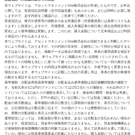
本ウェブサイトは、アセットマネジメントOne株式会社が作成したものです。お申込
に際しては、投資信託説明書（交付目論見書）をあらかじめ、または同時にお渡し致
しますので、必ず内容をご確認の上、ご自身でご判断ください。
投資信託は、株式や債券等の値動きのある有価証券（外貨建資産には為替リスクもあ
ります）に投資をしますので、市場環境、組入有価証券の発行者に係る信用状況等の
変化により基準価額は変動します。このため、購入金額について元本保証および利回
り保証のいずれもありません。
本ウェブサイトは、アセットマネジメントOne株式会社が信頼できると判断したデー
タにより作成しておりますが、その内容の完全性、正確性について同社が保証するも
のではありません。また、掲載データは過去の実績であり、将来の運用成果を保証す
るものではありません。 本ウェブサイトに掲載されている情報（リンクされている
外部サイトの情報も含む）に基づいて被ったいかなる損害についても一切の責任を負
いません。本ウェブサイトの内容は作成時点のものであり、今後予告なく変更される
場合があります。本ウェブサイトに記載した当社の見通し等は、将来の景気や株価等
の動きを保証するものではありません。
基準価額・分配金再投資基準価額・分配金込み基準価額は信託報酬控除後の価額で
す。当初元本が1口1円のファンドについては1万口当たりの価額を、それ以外のファ
ンドについては1口あたりの価額を表示しています。換金時の費用・税金等は考慮し
ておりません。ただし、ETFの表記している口数については別途ご確認ください。分
配金の表示数値は、基準価額の表示口数当たり課税前の金額です。表示方法について
は、公社債投信は小数点第二位まで、その他のファンドは整数部のみとしているた
め、実際の分配金額と表示上の差異が生じることがあります。
運用状況によっては、分配金額が変わる場合、あるいは分配金が支払われない場合が
あります。投資信託は、預金等や保険契約ではありません。また、預金保険機構およ
び保険契約者保護機構の保護の対象ではありません。加えて証券会社を通して購入し
ていない場合には投資者保護基金の対象にもなりません。購入金額については元本保