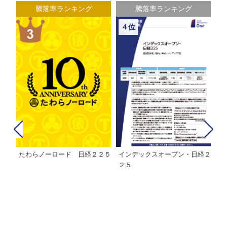
騰落率ランキング
騰落率ランキング
４位
たわらノーロード 日経２２５
インデックスオープン・日経２
Ｍ
株式フ
２５
ン