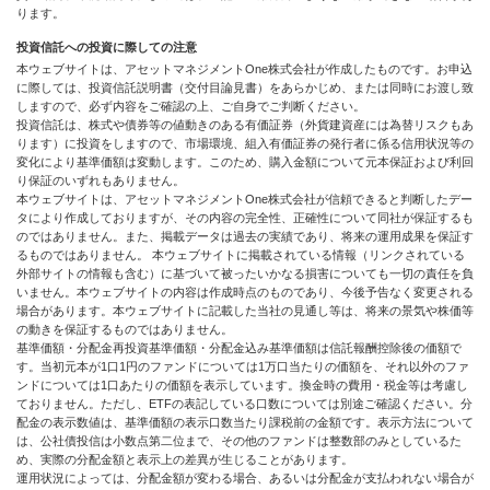
ります。
投資信託への投資に際しての注意
本ウェブサイトは、アセットマネジメントOne株式会社が作成したものです。お申込
に際しては、投資信託説明書（交付目論見書）をあらかじめ、または同時にお渡し致
しますので、必ず内容をご確認の上、ご自身でご判断ください。
投資信託は、株式や債券等の値動きのある有価証券（外貨建資産には為替リスクもあ
ります）に投資をしますので、市場環境、組入有価証券の発行者に係る信用状況等の
変化により基準価額は変動します。このため、購入金額について元本保証および利回
り保証のいずれもありません。
本ウェブサイトは、アセットマネジメントOne株式会社が信頼できると判断したデー
タにより作成しておりますが、その内容の完全性、正確性について同社が保証するも
のではありません。また、掲載データは過去の実績であり、将来の運用成果を保証す
るものではありません。 本ウェブサイトに掲載されている情報（リンクされている
外部サイトの情報も含む）に基づいて被ったいかなる損害についても一切の責任を負
いません。本ウェブサイトの内容は作成時点のものであり、今後予告なく変更される
場合があります。本ウェブサイトに記載した当社の見通し等は、将来の景気や株価等
の動きを保証するものではありません。
基準価額・分配金再投資基準価額・分配金込み基準価額は信託報酬控除後の価額で
す。当初元本が1口1円のファンドについては1万口当たりの価額を、それ以外のファ
ンドについては1口あたりの価額を表示しています。換金時の費用・税金等は考慮し
ておりません。ただし、ETFの表記している口数については別途ご確認ください。分
配金の表示数値は、基準価額の表示口数当たり課税前の金額です。表示方法について
は、公社債投信は小数点第二位まで、その他のファンドは整数部のみとしているた
め、実際の分配金額と表示上の差異が生じることがあります。
運用状況によっては、分配金額が変わる場合、あるいは分配金が支払われない場合が