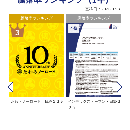
基準日：2026/07/31
騰落率ランキング
騰落率ランキング
４位
たわらノーロード 日経２２５
インデックスオープン・日経２
Ｍ
株式フ
２５
ン