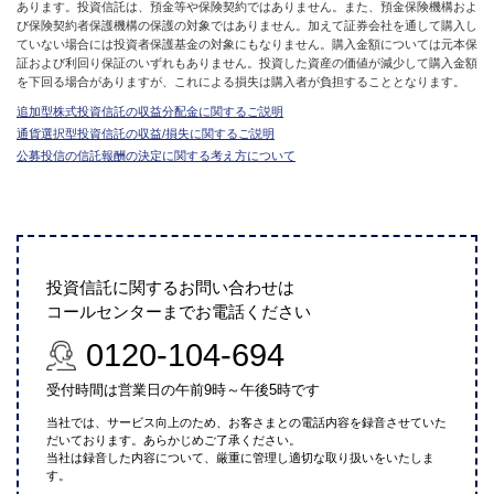
あります。投資信託は、預金等や保険契約ではありません。また、預金保険機構およ
び保険契約者保護機構の保護の対象ではありません。加えて証券会社を通して購入し
ていない場合には投資者保護基金の対象にもなりません。購入金額については元本保
証および利回り保証のいずれもありません。投資した資産の価値が減少して購入金額
を下回る場合がありますが、これによる損失は購入者が負担することとなります。
追加型株式投資信託の収益分配金に関するご説明
通貨選択型投資信託の収益/損失に関するご説明
公募投信の信託報酬の決定に関する考え方について
投資信託に関するお問い合わせは
コールセンターまでお電話ください
0120-104-694
受付時間は営業日の午前9時～午後5時です
当社では、サービス向上のため、お客さまとの電話内容を録音させていた
だいております。あらかじめご了承ください。
当社は録音した内容について、厳重に管理し適切な取り扱いをいたしま
す。