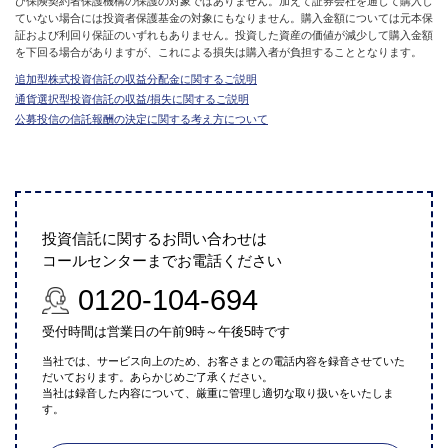
び保険契約者保護機構の保護の対象ではありません。加えて証券会社を通して購入し
ていない場合には投資者保護基金の対象にもなりません。購入金額については元本保
証および利回り保証のいずれもありません。投資した資産の価値が減少して購入金額
を下回る場合がありますが、これによる損失は購入者が負担することとなります。
追加型株式投資信託の収益分配金に関するご説明
通貨選択型投資信託の収益/損失に関するご説明
公募投信の信託報酬の決定に関する考え方について
投資信託に関するお問い合わせは
コールセンターまでお電話ください
0120-104-694
受付時間は営業日の午前9時～午後5時です
当社では、サービス向上のため、お客さまとの電話内容を録音させていた
だいております。あらかじめご了承ください。
当社は録音した内容について、厳重に管理し適切な取り扱いをいたしま
す。