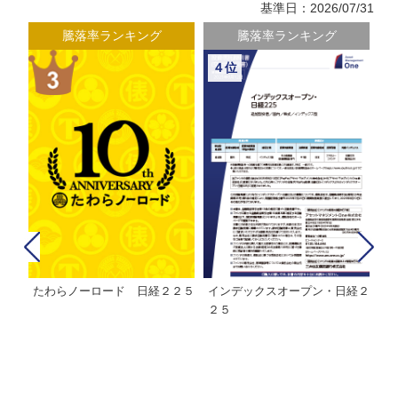
基準日：2026/07/31
騰落率ランキング
騰落率ランキング
４位
たわらノーロード 日経２２５
インデックスオープン・日経２
Ｍ
株式フ
２５
ン