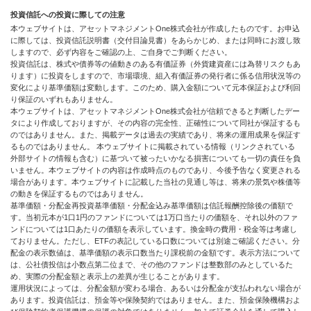
投資信託への投資に際しての注意
本ウェブサイトは、アセットマネジメントOne株式会社が作成したものです。お申込
に際しては、投資信託説明書（交付目論見書）をあらかじめ、または同時にお渡し致
しますので、必ず内容をご確認の上、ご自身でご判断ください。
投資信託は、株式や債券等の値動きのある有価証券（外貨建資産には為替リスクもあ
ります）に投資をしますので、市場環境、組入有価証券の発行者に係る信用状況等の
変化により基準価額は変動します。このため、購入金額について元本保証および利回
り保証のいずれもありません。
本ウェブサイトは、アセットマネジメントOne株式会社が信頼できると判断したデー
タにより作成しておりますが、その内容の完全性、正確性について同社が保証するも
のではありません。また、掲載データは過去の実績であり、将来の運用成果を保証す
るものではありません。 本ウェブサイトに掲載されている情報（リンクされている
外部サイトの情報も含む）に基づいて被ったいかなる損害についても一切の責任を負
いません。本ウェブサイトの内容は作成時点のものであり、今後予告なく変更される
場合があります。本ウェブサイトに記載した当社の見通し等は、将来の景気や株価等
の動きを保証するものではありません。
基準価額・分配金再投資基準価額・分配金込み基準価額は信託報酬控除後の価額で
す。当初元本が1口1円のファンドについては1万口当たりの価額を、それ以外のファ
ンドについては1口あたりの価額を表示しています。換金時の費用・税金等は考慮し
ておりません。ただし、ETFの表記している口数については別途ご確認ください。分
配金の表示数値は、基準価額の表示口数当たり課税前の金額です。表示方法について
は、公社債投信は小数点第二位まで、その他のファンドは整数部のみとしているた
め、実際の分配金額と表示上の差異が生じることがあります。
運用状況によっては、分配金額が変わる場合、あるいは分配金が支払われない場合が
あります。投資信託は、預金等や保険契約ではありません。また、預金保険機構およ