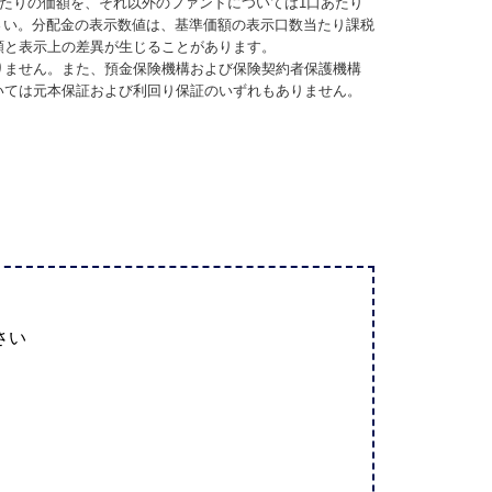
当たりの価額を、それ以外のファンドについては1口あたり
さい。分配金の表示数値は、基準価額の表示口数当たり課税
額と表示上の差異が生じることがあります。
りません。また、預金保険機構および保険契約者保護機構
いては元本保証および利回り保証のいずれもありません。
さい