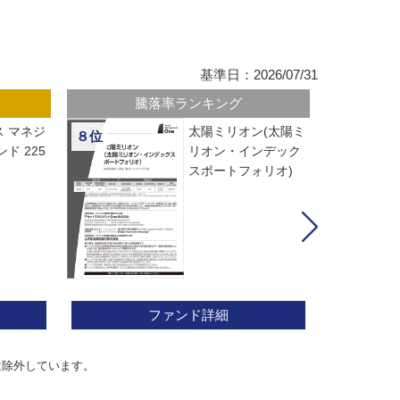
基準日：2026/07/31
騰落率ランキング
 マネジ
太陽ミリオン(太陽ミ
８位
ド 225
リオン・インデック
スポートフォリオ)
ファンド詳細
は除外しています。