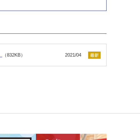
）
（832KB）
2021/04