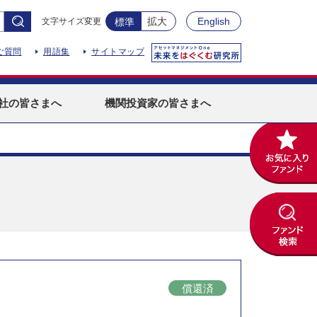
拡大
English
文字サイズ変更
標準
ご質問
用語集
サイトマップ
社
の皆さまへ
機関投資家
の皆さまへ
償還済