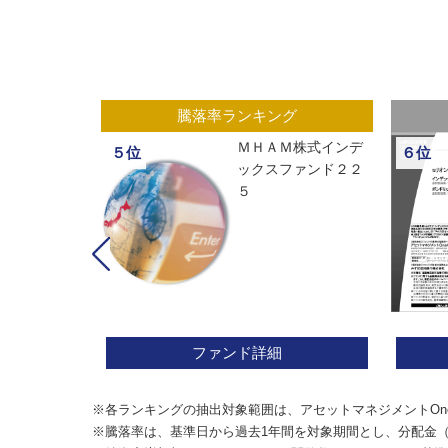
グ
騰落率ランキング
ックスオープ
ＭＨＡＭ株式インデ
５位
６位
経２２５
ックスファンド２２
５
ファンド詳細
※各ランキングの抽出対象範囲は、アセットマネジメントOn
※騰落率は、基準日から過去1年間を対象期間とし、分配金