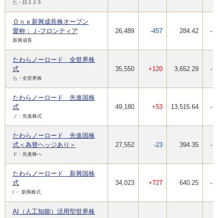
た・日２２５
Ｏｎｅ新興成長株オープン
愛称：Ｊ-フロンティア
26,489
-457
284.42
-
新興成長
たわらノーロード 全世界株
式
35,550
+120
3,652.29
-
ら・全世界株
たわらノーロード 先進国株
式
49,180
+53
13,515.64
-
ノ・先進株式
たわらノーロード 先進国株
式＜為替ヘッジあり＞
27,552
-23
394.35
-
ド・先進株へ
たわらノーロード 新興国株
式
34,023
+727
640.25
-
l ・ 新興株式
AI（人工知能）活用型世界株