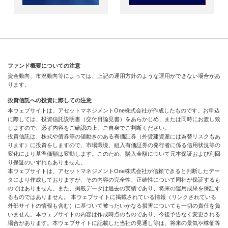
ファンド概要についての注意
資金動向、市況動向等によっては、上記の運用方針のような運用ができない場合があ
ります。
投資信託への投資に際しての注意
本ウェブサイトは、アセットマネジメントOne株式会社が作成したものです。お申込
に際しては、投資信託説明書（交付目論見書）をあらかじめ、または同時にお渡し致
しますので、必ず内容をご確認の上、ご自身でご判断ください。
投資信託は、株式や債券等の値動きのある有価証券（外貨建資産には為替リスクもあ
ります）に投資をしますので、市場環境、組入有価証券の発行者に係る信用状況等の
変化により基準価額は変動します。このため、購入金額について元本保証および利回
り保証のいずれもありません。
本ウェブサイトは、アセットマネジメントOne株式会社が信頼できると判断したデー
タにより作成しておりますが、その内容の完全性、正確性について同社が保証するも
のではありません。また、掲載データは過去の実績であり、将来の運用成果を保証す
るものではありません。 本ウェブサイトに掲載されている情報（リンクされている
外部サイトの情報も含む）に基づいて被ったいかなる損害についても一切の責任を負
いません。本ウェブサイトの内容は作成時点のものであり、今後予告なく変更される
場合があります。本ウェブサイトに記載した当社の見通し等は、将来の景気や株価等