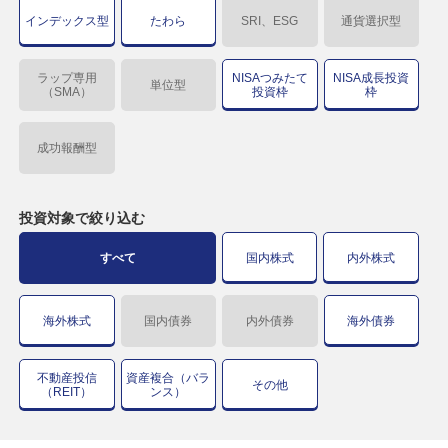
インデックス型
たわら
SRI、ESG
通貨選択型
ラップ専用
NISAつみたて
NISA成長投資
単位型
（SMA）
投資枠
枠
成功報酬型
投資対象で
絞り込む
すべて
国内株式
内外株式
海外株式
国内債券
内外債券
海外債券
不動産投信
資産複合（バラ
その他
（REIT）
ンス）