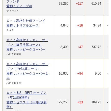
ファンド
38,250
+117
610.34
-
愛称：ディープAI
ディープＡＩ
Ｏｎｅ高格付外債ファンド
愛称：トリプルエース
4,840
+16
34.94
-
ＡＡＡ
Ｏｎｅ高格付インカム・オー
プン（毎月決算コース）
8,400
+47
737.72
-
愛称：ハッピークローバー
ハピクロ毎月
Ｏｎｅ高格付インカム・オー
プン（1年決算コース）
愛称：ハッピークローバー１
16,930
+94
9.50
-
年
ハピクロ１年
Ｏｎｅ US－REIT オープン
（年1回決算型）
愛称：ゼウスⅡ（年1回決算
29,255
+23
109.22
-
型）