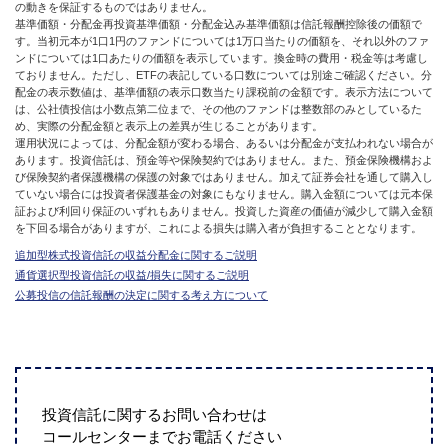
の動きを保証するものではありません。
基準価額・分配金再投資基準価額・分配金込み基準価額は信託報酬控除後の価額で
す。当初元本が1口1円のファンドについては1万口当たりの価額を、それ以外のファ
ンドについては1口あたりの価額を表示しています。換金時の費用・税金等は考慮し
ておりません。ただし、ETFの表記している口数については別途ご確認ください。分
配金の表示数値は、基準価額の表示口数当たり課税前の金額です。表示方法について
は、公社債投信は小数点第二位まで、その他のファンドは整数部のみとしているた
め、実際の分配金額と表示上の差異が生じることがあります。
運用状況によっては、分配金額が変わる場合、あるいは分配金が支払われない場合が
あります。投資信託は、預金等や保険契約ではありません。また、預金保険機構およ
び保険契約者保護機構の保護の対象ではありません。加えて証券会社を通して購入し
ていない場合には投資者保護基金の対象にもなりません。購入金額については元本保
証および利回り保証のいずれもありません。投資した資産の価値が減少して購入金額
を下回る場合がありますが、これによる損失は購入者が負担することとなります。
追加型株式投資信託の収益分配金に関するご説明
通貨選択型投資信託の収益/損失に関するご説明
公募投信の信託報酬の決定に関する考え方について
投資信託に関するお問い合わせは
コールセンターまでお電話ください