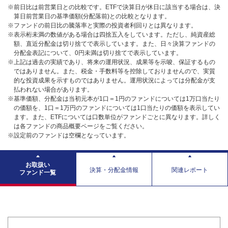
※前日比は前営業日との比較です。ETFで決算日が休日に該当する場合は、決
算日前営業日の基準価額(分配落前)との比較となります。
※ファンドの前日比の騰落率と実際の投資者利回りとは異なります。
※表示桁未満の数値がある場合は四捨五入をしています。ただし、純資産総
額、直近分配金は切り捨てで表示しています。また、日々決算ファンドの
分配金表記について、0円未満は切り捨てで表示しています。
※上記は過去の実績であり、将来の運用状況、成果等を示唆、保証するもの
ではありません。また、税金・手数料等を控除しておりませんので、実質
的な投資成果を示すものではありません。運用状況によっては分配金が支
払われない場合があります。
※基準価額、分配金は当初元本が1口＝1円のファンドについては1万口当たり
の価額を、1口＝1万円のファンドについては1口当たりの価額を表示してい
ます。また、ETFについては口数単位がファンドごとに異なります。詳しく
は各ファンドの商品概要ページをご覧ください。
※設定前のファンドは空欄となっています。
お取扱い
決算・分配金情報
関連レポート
ファンド一覧