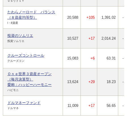
ＵＳリト１Ｙ
たわらノーロード バランス
（８資産均等型）
20,588
+105
1,391.02
-
l・8資産
投資のソムリエ
10,527
+17
2,014.24
-
投資ソムリエ
クルーズコントロール
15,083
+6
63.31
-
クルーズコン
Ｏｎｅ世界３資産オープン
（毎月決算型）
13,624
+29
18.23
-
愛称：ハッピーハーモニー
ハピモニ
ドルマネーファンド
11,009
+17
56.65
-
ドルマネ