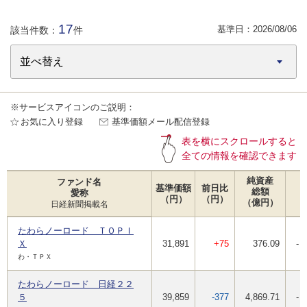
17
基準日：
2026/08/06
該当件数：
件
※サービスアイコンのご説明：
お気に入り登録
基準価額メール配信登録
表を横にスクロールすると
全ての情報を確認できます
純資産
ファンド名
基準価額
前日比
総額
愛称
（円）
（円）
（億円）
日経新聞掲載名
たわらノーロード ＴＯＰＩ
Ｘ
31,891
+75
376.09
-
わ・ＴＰＸ
たわらノーロード 日経２２
５
39,859
-377
4,869.71
-