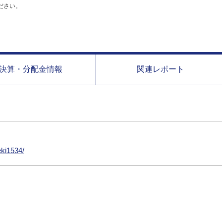
ださい。
決算・分配金情報
関連レポート
eki1534/