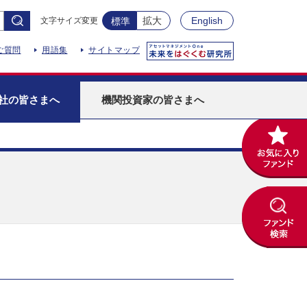
拡大
English
文字サイズ変更
標準
ご質問
用語集
サイトマップ
社
の皆さまへ
機関投資家
の皆さまへ