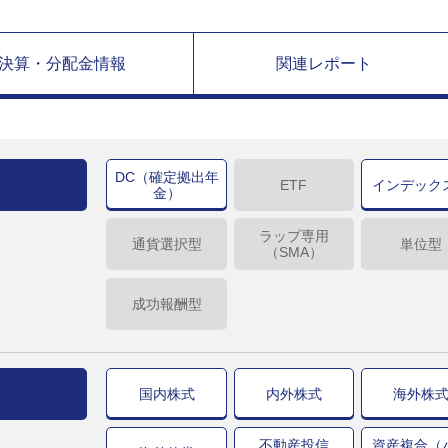
決算・分配金情報
関連レポート
DC（確定拠出年
ETF
インデック
金）
ラップ専用
通貨選択型
単位型
（SMA）
成功報酬型
国内株式
内外株式
海外株
不動産投信
資産複合（