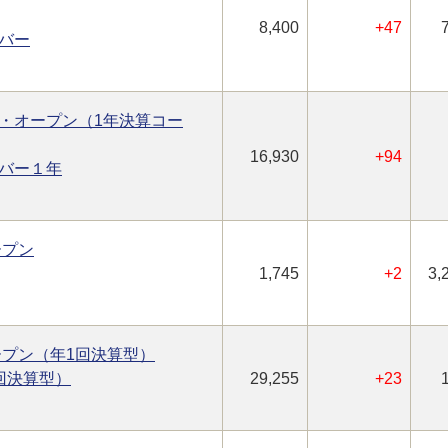
8,400
+47
バー
・オープン（1年決算コー
16,930
+94
バー１年
ープン
1,745
+2
3,
オープン（年1回決算型）
回決算型）
29,255
+23