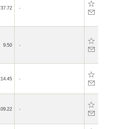
737.72
-
9.50
-
214.45
-
109.22
-