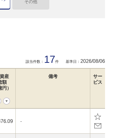
その他
17
2026/08/06
該当件数：
件
基準日：
資産
備考
サー
総額
ビス
億円）
376.09
-