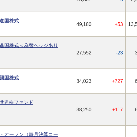
進国株式
49,180
+53
13,
進国株式＜為替ヘッジあり
27,552
-23
興国株式
34,023
+727
型世界株ファンド
38,250
+117
・オープン（毎月決算コー