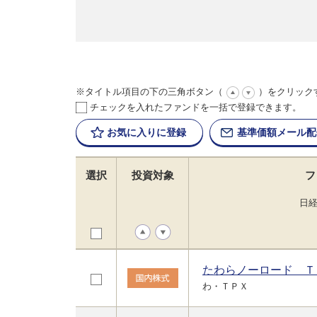
※タイトル項目の下の三角ボタン（
）をクリック
チェックを入れたファンドを一括で登録できます。
お気に入りに
登録
基準価額
メール配
選択
投資対象
フ
日
たわらノーロード Ｔ
わ・ＴＰＸ