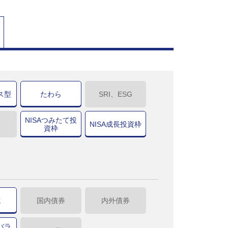
ス型
たわら
SRI、ESG
NISAつみたて投
NISA成長投資枠
資枠
式
国内債券
内外債券
バラ