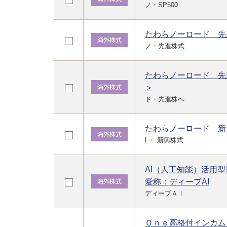
ノ・SP500
たわらノーロード 先
ノ・先進株式
たわらノーロード 先
＞
ド・先進株へ
たわらノーロード 新
l ・ 新興株式
AI（人工知能）活用
愛称：ディープAI
ディープＡＩ
Ｏｎｅ高格付インカム