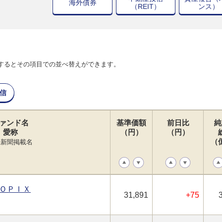
海外債券
（REIT）
ンス）
するとその項目での並べ替えができます。
信
ァンド名
基準価額
前日比
純
愛称
（円）
（円）
（
経新聞掲載名
ＯＰＩＸ
31,891
+75