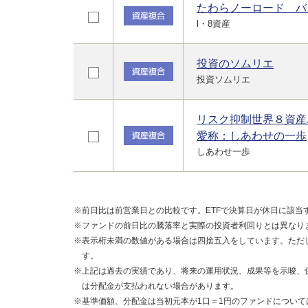
たわらノーロード バ
l・8資産
投資のソムリエ
投資ソムリエ
リスク抑制世界８資産
愛称：しあわせの一歩
しあわせ一歩
※前日比は前営業日との比較です。ETFで決算日が休日に該当
※ファンドの前日比の騰落率と実際の投資者利回りとは異なり
※表示桁未満の数値がある場合は四捨五入をしています。ただ
す。
※上記は過去の実績であり、将来の運用状況、成果等を示唆、
は分配金が支払われない場合があります。
※基準価額、分配金は当初元本が1口＝1円のファンドについて