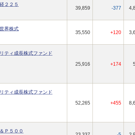
経２２５
39,859
-377
4,
世界株式
35,550
+120
3,
リティ成長株式ファンド
25,916
+174
リティ成長株式ファンド
52,265
+455
8,
＆Ｐ５００
23,337
-5
2,