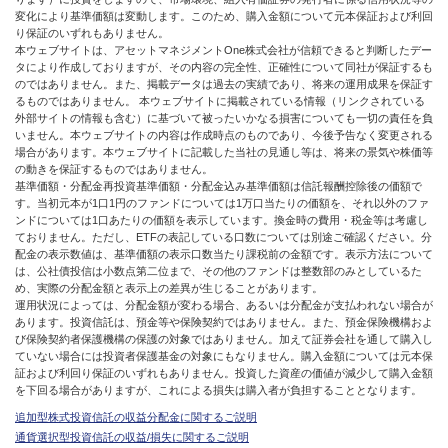
変化により基準価額は変動します。このため、購入金額について元本保証および利回
り保証のいずれもありません。
本ウェブサイトは、アセットマネジメントOne株式会社が信頼できると判断したデー
タにより作成しておりますが、その内容の完全性、正確性について同社が保証するも
のではありません。また、掲載データは過去の実績であり、将来の運用成果を保証す
るものではありません。 本ウェブサイトに掲載されている情報（リンクされている
外部サイトの情報も含む）に基づいて被ったいかなる損害についても一切の責任を負
いません。本ウェブサイトの内容は作成時点のものであり、今後予告なく変更される
場合があります。本ウェブサイトに記載した当社の見通し等は、将来の景気や株価等
の動きを保証するものではありません。
基準価額・分配金再投資基準価額・分配金込み基準価額は信託報酬控除後の価額で
す。当初元本が1口1円のファンドについては1万口当たりの価額を、それ以外のファ
ンドについては1口あたりの価額を表示しています。換金時の費用・税金等は考慮し
ておりません。ただし、ETFの表記している口数については別途ご確認ください。分
配金の表示数値は、基準価額の表示口数当たり課税前の金額です。表示方法について
は、公社債投信は小数点第二位まで、その他のファンドは整数部のみとしているた
め、実際の分配金額と表示上の差異が生じることがあります。
運用状況によっては、分配金額が変わる場合、あるいは分配金が支払われない場合が
あります。投資信託は、預金等や保険契約ではありません。また、預金保険機構およ
び保険契約者保護機構の保護の対象ではありません。加えて証券会社を通して購入し
ていない場合には投資者保護基金の対象にもなりません。購入金額については元本保
証および利回り保証のいずれもありません。投資した資産の価値が減少して購入金額
を下回る場合がありますが、これによる損失は購入者が負担することとなります。
追加型株式投資信託の収益分配金に関するご説明
通貨選択型投資信託の収益/損失に関するご説明