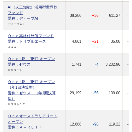
AI（人工知能）活用型世界株
ファンド
38,286
+36
611.27
-
愛称：ディープAI
ディープＡＩ
Ｏｎｅ高格付外債ファンド
愛称：トリプルエース
4,861
+21
35.08
-
ＡＡＡ
Ｏｎｅ US－REIT オープン
愛称：ゼウス
1,741
-4
3,202.96
-
ＵＳリート
Ｏｎｅ US－REIT オープン
（年1回決算型）
愛称：ゼウスⅡ（年1回決算
29,199
-56
109.00
-
型）
ＵＳリト１Ｙ
Ｏｎｅオーストラリアリート
オープン
12,888
-96
119.22
-
愛称：Ａ－ＲＥＩＴ