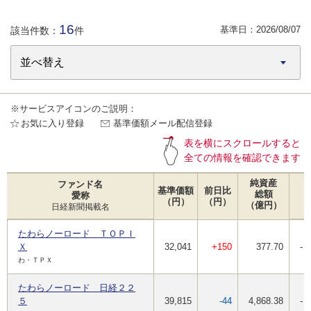
16
基準日：
2026/08/07
該当件数：
件
※サービスアイコンのご説明：
お気に入り登録
基準価額メール配信登録
表を横にスクロールすると
全ての情報を確認できます
純資産
ファンド名
基準価額
前日比
総額
愛称
（円）
（円）
（億円）
日経新聞掲載名
たわらノーロード ＴＯＰＩ
Ｘ
32,041
+150
377.70
-
わ・ＴＰＸ
たわらノーロード 日経２２
５
39,815
-44
4,868.38
-