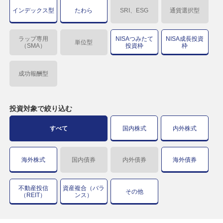
インデックス型
たわら
SRI、ESG
通貨選択型
ラップ専用
NISAつみたて
NISA成長投資
単位型
（SMA）
投資枠
枠
成功報酬型
投資対象で
絞り込む
すべて
国内株式
内外株式
海外株式
国内債券
内外債券
海外債券
不動産投信
資産複合（バラ
その他
（REIT）
ンス）