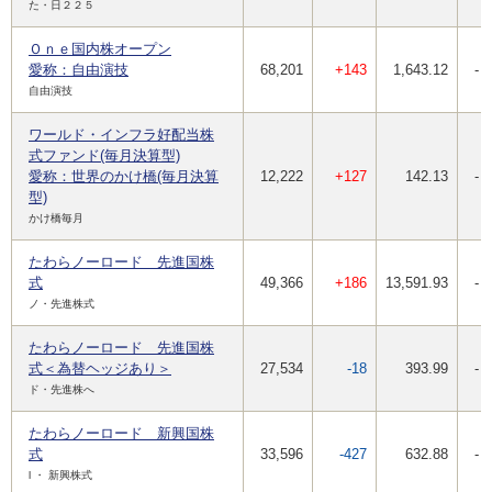
た・日２２５
Ｏｎｅ国内株オープン
愛称：自由演技
68,201
+143
1,643.12
-
自由演技
ワールド・インフラ好配当株
式ファンド(毎月決算型)
愛称：世界のかけ橋(毎月決算
12,222
+127
142.13
-
型)
かけ橋毎月
たわらノーロード 先進国株
式
49,366
+186
13,591.93
-
ノ・先進株式
たわらノーロード 先進国株
式＜為替ヘッジあり＞
27,534
-18
393.99
-
ド・先進株へ
たわらノーロード 新興国株
式
33,596
-427
632.88
-
l ・ 新興株式