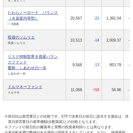
Ａ－ＲＥＩＴ
たわらノーロード バランス
（８資産均等型）
20,567
-21
1,391.04
-
l・8資産
投資のソムリエ
10,513
-14
2,009.37
-
投資ソムリエ
リスク抑制世界８資産バラン
スファンド
9,568
-13
853.79
-
愛称：しあわせの一歩
しあわせ一歩
ドルマネーファンド
11,068
+59
56.96
-
ドルマネ
※前日比は前営業日との比較です。ETFで決算日が休日に該当する場合は、決
算日前営業日の基準価額(分配落前)との比較となります。
※ファンドの前日比の騰落率と実際の投資者利回りとは異なります。
※表示桁未満の数値がある場合は四捨五入をしています。ただし、純資産総