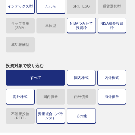
インデックス型
たわら
SRI、ESG
通貨選択型
ラップ専用
NISAつみたて
NISA成長投資
単位型
（SMA）
投資枠
枠
成功報酬型
投資対象で
絞り込む
すべて
国内株式
内外株式
海外株式
国内債券
内外債券
海外債券
不動産投信
資産複合（バラ
その他
（REIT）
ンス）