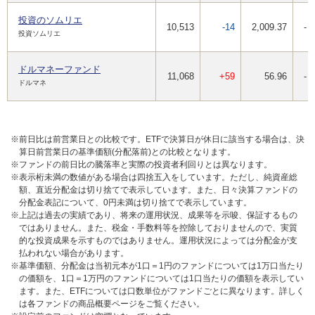
投資のソムリエ
10,513
-14
2,009.37
-
投資ソムリエ
ドルマネーファンド
11,068
+59
56.96
-
ドルマネ
※前日比は前営業日との比較です。ETFで決算日が休日に該当する場合は、決
算日前営業日の基準価額(分配落前)との比較となります。
※ファンドの前日比の騰落率と実際の投資者利回りとは異なります。
※表示桁未満の数値がある場合は四捨五入をしています。ただし、純資産総
額、直近分配金は切り捨てで表示しています。また、日々決算ファンドの
分配金表記について、0円未満は切り捨てで表示しています。
※上記は過去の実績であり、将来の運用状況、成果等を示唆、保証するもの
ではありません。また、税金・手数料等を控除しておりませんので、実質
的な投資成果を示すものではありません。運用状況によっては分配金が支
払われない場合があります。
※基準価額、分配金は当初元本が1口＝1円のファンドについては1万口当たり
の価額を、1口＝1万円のファンドについては1口当たりの価額を表示してい
ます。また、ETFについては口数単位がファンドごとに異なります。詳しく
は各ファンドの商品概要ページをご覧ください。