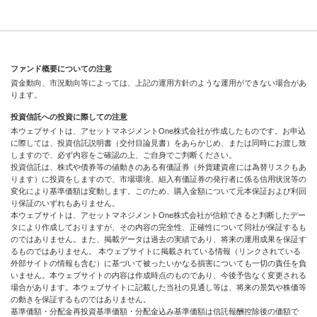
ファンド概要についての注意
資金動向、市況動向等によっては、上記の運用方針のような運用ができない場合があ
ります。
投資信託への投資に際しての注意
本ウェブサイトは、アセットマネジメントOne株式会社が作成したものです。お申込
に際しては、投資信託説明書（交付目論見書）をあらかじめ、または同時にお渡し致
しますので、必ず内容をご確認の上、ご自身でご判断ください。
投資信託は、株式や債券等の値動きのある有価証券（外貨建資産には為替リスクもあ
ります）に投資をしますので、市場環境、組入有価証券の発行者に係る信用状況等の
変化により基準価額は変動します。このため、購入金額について元本保証および利回
り保証のいずれもありません。
本ウェブサイトは、アセットマネジメントOne株式会社が信頼できると判断したデー
タにより作成しておりますが、その内容の完全性、正確性について同社が保証するも
のではありません。また、掲載データは過去の実績であり、将来の運用成果を保証す
るものではありません。 本ウェブサイトに掲載されている情報（リンクされている
外部サイトの情報も含む）に基づいて被ったいかなる損害についても一切の責任を負
いません。本ウェブサイトの内容は作成時点のものであり、今後予告なく変更される
場合があります。本ウェブサイトに記載した当社の見通し等は、将来の景気や株価等
の動きを保証するものではありません。
基準価額・分配金再投資基準価額・分配金込み基準価額は信託報酬控除後の価額で