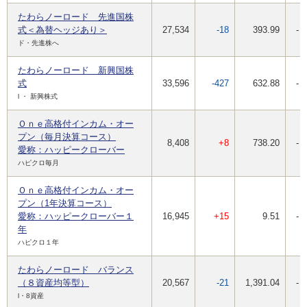
たわらノーロード 先進国株
式＜為替ヘッジあり＞
27,534
-18
393.99
-
ド・先進株へ
たわらノーロード 新興国株
式
33,596
-427
632.88
-
l ・ 新興株式
Ｏｎｅ高格付インカム・オー
プン（毎月決算コース）
8,408
+8
738.20
-
愛称：ハッピークローバー
ハピクロ毎月
Ｏｎｅ高格付インカム・オー
プン（1年決算コース）
愛称：ハッピークローバー１
16,945
+15
9.51
-
年
ハピクロ１年
たわらノーロード バランス
（８資産均等型）
20,567
-21
1,391.04
-
l・8資産