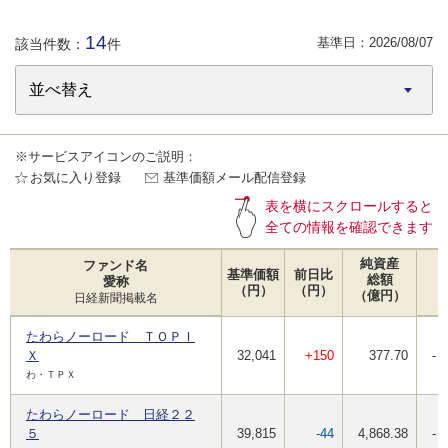
14
基準日：
2026/08/07
該当件数：
件
※サービスアイコンのご説明：
お気に入り登録
基準価額メール配信登録
表を横にスクロールすると
全ての情報を確認できます
純資産
ファンド名
基準価額
前日比
総額
愛称
（円）
（円）
（億円）
日経新聞掲載名
たわらノーロード ＴＯＰＩ
Ｘ
32,041
+150
377.70
-
わ・ＴＰＸ
たわらノーロード 日経２２
５
39,815
-44
4,868.38
-