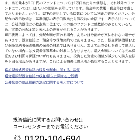
す。当初元本が1口1円のファンドについては1万口当たりの価額を、それ以外のファ
ンドについては1口あたりの価額を表示しています。換金時の費用・税金等は考慮し
ておりません。ただし、ETFの表記している口数については別途ご確認ください。分
配金の表示数値は、基準価額の表示口数当たり課税前の金額です。表示方法について
は、公社債投信は小数点第二位まで、その他のファンドは整数部のみとしているた
め、実際の分配金額と表示上の差異が生じることがあります。
運用状況によっては、分配金額が変わる場合、あるいは分配金が支払われない場合が
あります。投資信託は、預金等や保険契約ではありません。また、預金保険機構およ
び保険契約者保護機構の保護の対象ではありません。加えて証券会社を通して購入し
ていない場合には投資者保護基金の対象にもなりません。購入金額については元本保
証および利回り保証のいずれもありません。投資した資産の価値が減少して購入金額
を下回る場合がありますが、これによる損失は購入者が負担することとなります。
追加型株式投資信託の収益分配金に関するご説明
通貨選択型投資信託の収益/損失に関するご説明
公募投信の信託報酬の決定に関する考え方について
投資信託に関するお問い合わせは
コールセンターまでお電話ください
0120-104-694