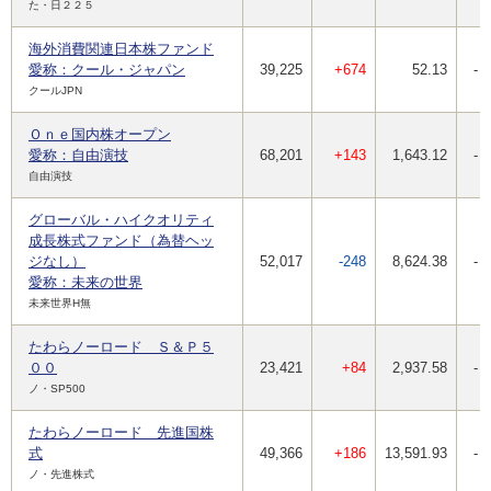
た・日２２５
海外消費関連日本株ファンド
愛称：クール・ジャパン
39,225
+674
52.13
-
クールJPN
Ｏｎｅ国内株オープン
愛称：自由演技
68,201
+143
1,643.12
-
自由演技
グローバル・ハイクオリティ
成長株式ファンド（為替ヘッ
ジなし）
52,017
-248
8,624.38
-
愛称：未来の世界
未来世界H無
たわらノーロード Ｓ＆Ｐ５
００
23,421
+84
2,937.58
-
ノ・SP500
たわらノーロード 先進国株
式
49,366
+186
13,591.93
-
ノ・先進株式