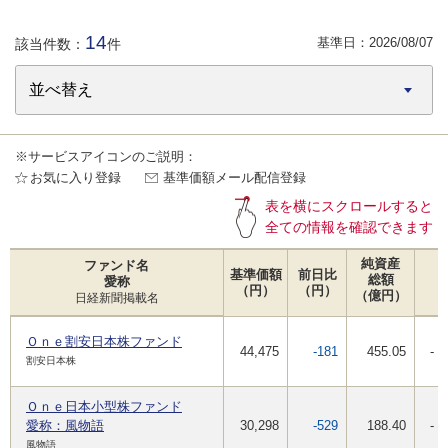
14
基準日：
2026/08/07
該当件数：
件
※サービスアイコンのご説明：
お気に入り登録
基準価額メール配信登録
表を横にスクロールすると
全ての情報を確認できます
純資産
ファンド名
基準価額
前日比
総額
愛称
（円）
（円）
（億円）
日経新聞掲載名
Ｏｎｅ割安日本株ファンド
44,475
-181
455.05
-
割安日本株
Ｏｎｅ日本小型株ファンド
愛称：風物語
30,298
-529
188.40
-
風物語