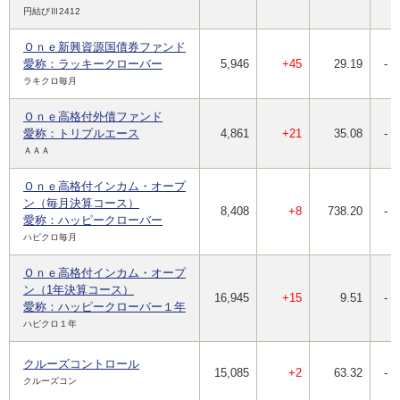
円結びⅢ2412
Ｏｎｅ新興資源国債券ファンド
愛称：ラッキークローバー
5,946
+45
29.19
-
ラキクロ毎月
Ｏｎｅ高格付外債ファンド
愛称：トリプルエース
4,861
+21
35.08
-
ＡＡＡ
Ｏｎｅ高格付インカム・オープ
ン（毎月決算コース）
8,408
+8
738.20
-
愛称：ハッピークローバー
ハピクロ毎月
Ｏｎｅ高格付インカム・オープ
ン（1年決算コース）
16,945
+15
9.51
-
愛称：ハッピークローバー１年
ハピクロ１年
クルーズコントロール
15,085
+2
63.32
-
クルーズコン