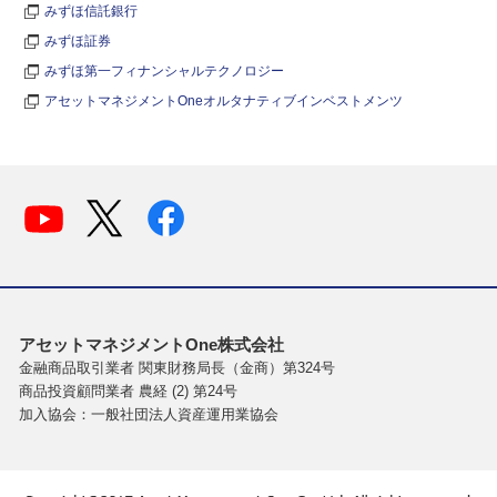
みずほ信託銀行
みずほ証券
みずほ第一フィナンシャルテクノロジー
アセットマネジメントOneオルタナティブインベストメンツ
アセットマネジメントOne株式会社
金融商品取引業者 関東財務局長（金商）第324号
商品投資顧問業者 農経 (2) 第24号
加入協会：一般社団法人資産運用業協会