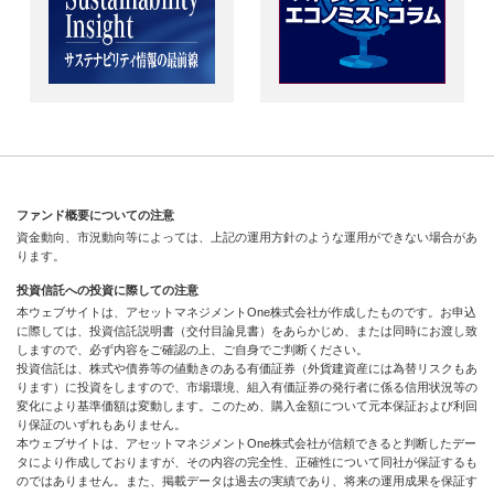
ファンド概要についての注意
資金動向、市況動向等によっては、上記の運用方針のような運用ができない場合があ
ります。
投資信託への投資に際しての注意
本ウェブサイトは、アセットマネジメントOne株式会社が作成したものです。お申込
に際しては、投資信託説明書（交付目論見書）をあらかじめ、または同時にお渡し致
しますので、必ず内容をご確認の上、ご自身でご判断ください。
投資信託は、株式や債券等の値動きのある有価証券（外貨建資産には為替リスクもあ
ります）に投資をしますので、市場環境、組入有価証券の発行者に係る信用状況等の
変化により基準価額は変動します。このため、購入金額について元本保証および利回
り保証のいずれもありません。
本ウェブサイトは、アセットマネジメントOne株式会社が信頼できると判断したデー
タにより作成しておりますが、その内容の完全性、正確性について同社が保証するも
のではありません。また、掲載データは過去の実績であり、将来の運用成果を保証す