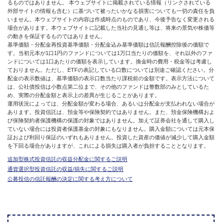
るものではありません。 本ウェブサイトに掲載されている情報（リンクされている
外部サイトの情報も含む）に基づいて被ったいかなる損害についても一切の責任を負
いません。本ウェブサイトの内容は作成時点のものであり、今後予告なく変更される
場合があります。本ウェブサイトに記載した当社の見通し等は、将来の景気や株価等
の動きを保証するものではありません。
基準価額・分配金再投資基準価額・分配金込み基準価額は信託報酬控除後の価額で
す。当初元本が1口1円のファンドについては1万口当たりの価額を、それ以外のファ
ンドについては1口あたりの価額を表示しています。換金時の費用・税金等は考慮し
ておりません。ただし、ETFの表記している口数については別途ご確認ください。分
配金の表示数値は、基準価額の表示口数当たり課税前の金額です。表示方法について
は、公社債投信は小数点第二位まで、その他のファンドは整数部のみとしているた
め、実際の分配金額と表示上の差異が生じることがあります。
運用状況によっては、分配金額が変わる場合、あるいは分配金が支払われない場合が
あります。投資信託は、預金等や保険契約ではありません。また、預金保険機構およ
び保険契約者保護機構の保護の対象ではありません。加えて証券会社を通して購入し
ていない場合には投資者保護基金の対象にもなりません。購入金額については元本保
証および利回り保証のいずれもありません。投資した資産の価値が減少して購入金額
を下回る場合がありますが、これによる損失は購入者が負担することとなります。
追加型株式投資信託の収益分配金に関するご説明
通貨選択型投資信託の収益/損失に関するご説明
公募投信の信託報酬の決定に関する考え方について