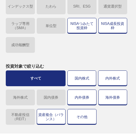
インデックス型
たわら
SRI、ESG
通貨選択型
ラップ専用
NISAつみたて
NISA成長投資
単位型
（SMA）
投資枠
枠
成功報酬型
投資対象で
絞り込む
すべて
国内株式
内外株式
海外株式
国内債券
内外債券
海外債券
不動産投信
資産複合（バラ
その他
（REIT）
ンス）