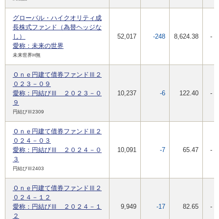
グローバル・ハイクオリティ成
長株式ファンド（為替ヘッジな
し）
52,017
-248
8,624.38
-
愛称：未来の世界
未来世界H無
Ｏｎｅ円建て債券ファンドⅢ２
０２３－０９
愛称：円結びⅢ ２０２３－０
10,237
-6
122.40
-
９
円結びⅢ2309
Ｏｎｅ円建て債券ファンドⅢ２
０２４－０３
愛称：円結びⅢ ２０２４－０
10,091
-7
65.47
-
３
円結びⅢ2403
Ｏｎｅ円建て債券ファンドⅢ２
０２４－１２
愛称：円結びⅢ ２０２４－１
9,949
-17
82.65
-
２