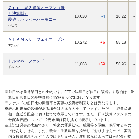
Ｏｎｅ世界３資産オープン（毎
月決算型）
13,620
-4
18.22
-
愛称：ハッピーハーモニー
ハピモニ
ＭＨＡＭスリーウェイオープン
10,272
+6
58.18
-
3ウェイ
ドルマネーファンド
11,068
+59
56.96
-
ドルマネ
※前日比は前営業日との比較です。ETFで決算日が休日に該当する場合は、決
算日前営業日の基準価額(分配落前)との比較となります。
※ファンドの前日比の騰落率と実際の投資者利回りとは異なります。
※表示桁未満の数値がある場合は四捨五入をしています。ただし、純資産総
額、直近分配金は切り捨てで表示しています。また、日々決算ファンドの
分配金表記について、0円未満は切り捨てで表示しています。
※上記は過去の実績であり、将来の運用状況、成果等を示唆、保証するもの
ではありません。また、税金・手数料等を控除しておりませんので、実質
的な投資成果を示すものではありません。運用状況によっては分配金が支