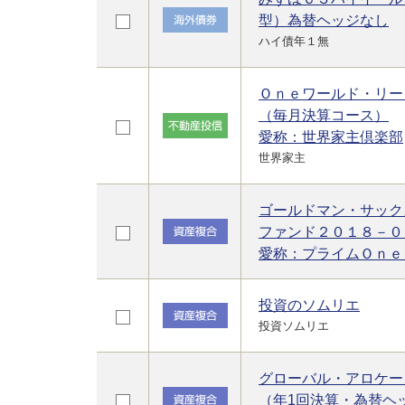
型）為替ヘッジなし
ハイ債年１無
Ｏｎｅワールド・リー
（毎月決算コース）
愛称：世界家主倶楽部
世界家主
ゴールドマン・サック
ファンド２０１８－０
愛称：プライムＯｎｅ
投資のソムリエ
投資ソムリエ
グローバル・アロケー
（年1回決算・為替ヘ