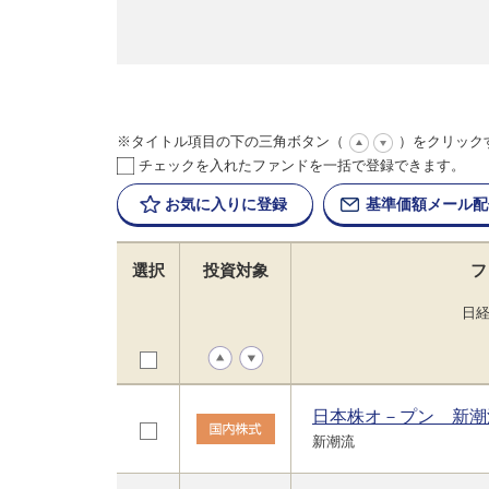
※タイトル項目の下の三角ボタン（
）をクリック
チェックを入れたファンドを一括で登録できます。
お気に入りに
登録
基準価額
メール配
選択
投資対象
フ
日
日本株オ－プン 新潮
新潮流