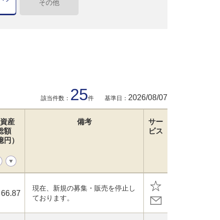
その他
25
2026/08/07
該当件数：
件
基準日：
資産
備考
サー
総額
ビス
億円）
現在、新規の募集・販売を停止し
66.87
ております。