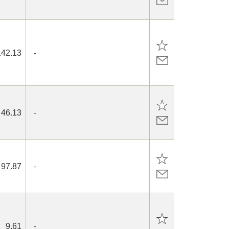
142.13
-
46.13
-
97.87
-
9.61
-