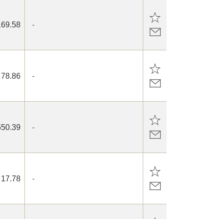
169.58
-
78.86
-
550.39
-
17.78
-