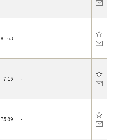
181.63
-
7.15
-
75.89
-