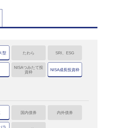
ス型
たわら
SRI、ESG
NISAつみたて投
NISA成長投資枠
資枠
式
国内債券
内外債券
バラ