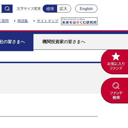
拡大
English
文字サイズ変更
標準
ご質問
用語集
サイトマップ
社
の皆さまへ
機関投資家
の皆さまへ