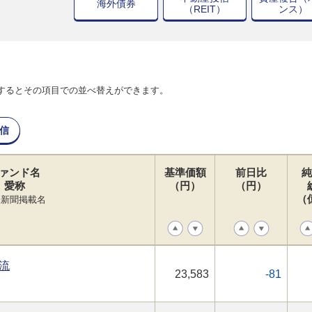
海外債券
（REIT）
ンス）
するとその項目での並べ替えができます。
信
ァンド名
基準価額
前日比
純
愛称
（円）
（円）
（
経新聞掲載名
流
23,583
-81