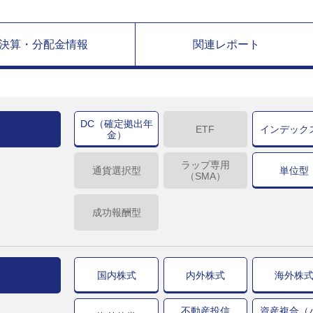
決算・分配金情報
関連レポート
DC（確定拠出年
ETF
インデック
金）
ラップ専用
通貨選択型
単位型
（SMA）
成功報酬型
国内株式
内外株式
海外株
不動産投信
資産複合（