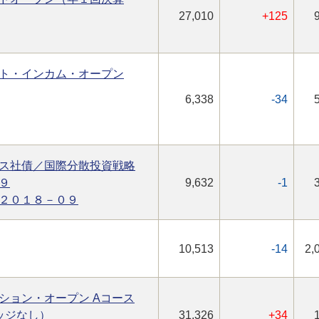
27,010
+125
ト・インカム・オープン
6,338
-34
ス社債／国際分散投資戦略
９
9,632
-1
２０１８－０９
10,513
-14
2,
ション・オープン Aコース
ッジなし）
31,326
+34