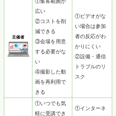
①集客範囲が
広い
①ビデオがな
②コストを削
い場合は参加
減できる
者の反応がわ
主催者
③会場を用意
かりにくい
する必要がな
②設備・通信
い
トラブルのリ
④撮影した動
スク
画を再利用で
きる
①いつでも気
①インターネ
軽に受講でき