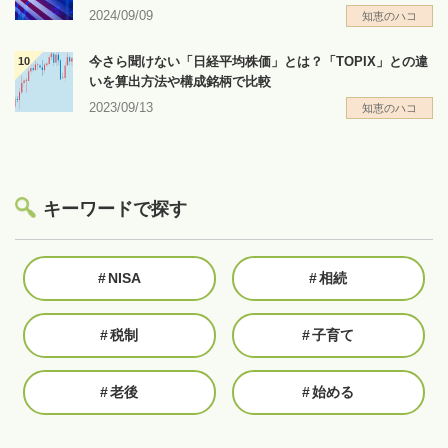
2024/09/09
知恵のハコ
今さら聞けない「日経平均株価」とは？「TOPIX」との違
いを算出方法や構成銘柄で比較
2023/09/13
知恵のハコ
キーワードで探す
#
NISA
#
相続
#
税制
#
子育て
#
老後
#
始める