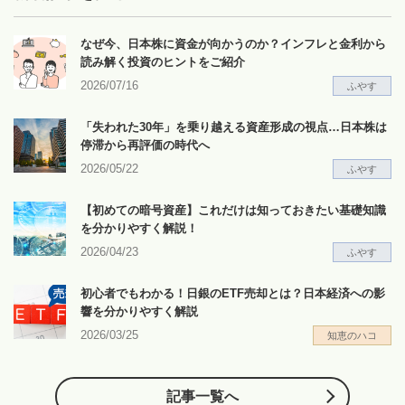
なぜ今、日本株に資金が向かうのか？インフレと金利から
読み解く投資のヒントをご紹介
2026/07/16
ふやす
「失われた30年」を乗り越える資産形成の視点…日本株は
停滞から再評価の時代へ
2026/05/22
ふやす
【初めての暗号資産】これだけは知っておきたい基礎知識
を分かりやすく解説！
2026/04/23
ふやす
初心者でもわかる！日銀のETF売却とは？日本経済への影
響を分かりやすく解説
2026/03/25
知恵のハコ
記事一覧へ