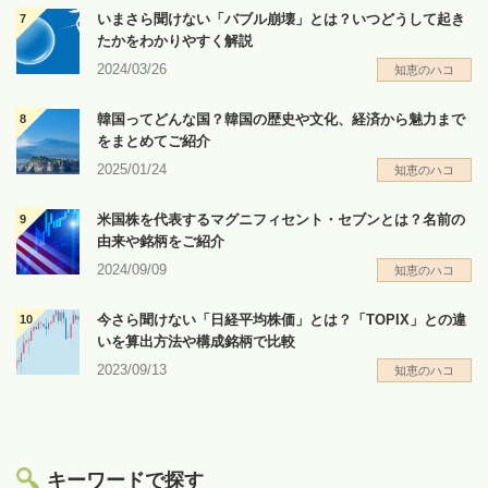
いまさら聞けない「バブル崩壊」とは？いつどうして起き
たかをわかりやすく解説
2024/03/26
知恵のハコ
韓国ってどんな国？韓国の歴史や文化、経済から魅力まで
をまとめてご紹介
2025/01/24
知恵のハコ
米国株を代表するマグニフィセント・セブンとは？名前の
由来や銘柄をご紹介
2024/09/09
知恵のハコ
今さら聞けない「日経平均株価」とは？「TOPIX」との違
いを算出方法や構成銘柄で比較
2023/09/13
知恵のハコ
キーワードで探す