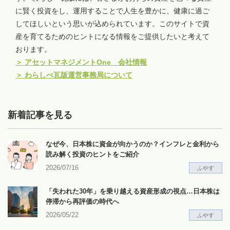
に賢く投資をし、運用することで人生を豊かに、健康に過ご
してほしいという思いが込められています。このサイトで資
産を育てるためのヒントになる情報をご提供したいと考えて
おります。
＞
アセットマネジメントOne 会社情報
＞
わらしべ瓦版運営事務局について
新着記事を見る
なぜ今、日本株に資金が向かうのか？インフレと金利から
読み解く投資のヒントをご紹介
2026/07/16
ふやす
「失われた30年」を乗り越える資産形成の視点…日本株は
停滞から再評価の時代へ
2026/05/22
ふやす