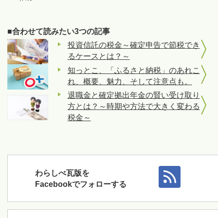
■合わせて読みたい3つの記事
投資信託の税金～確定申告で節税でき
るケースとは？～
知っとこ、「ふるさと納税」のあれこ
れ、概要、魅力、そして注意点も。
退職金と確定拠出年金の賢い受け取り
方とは？～時期や方法で大きく変わる
税金～
わらしべ瓦版を
Facebookでフォローする