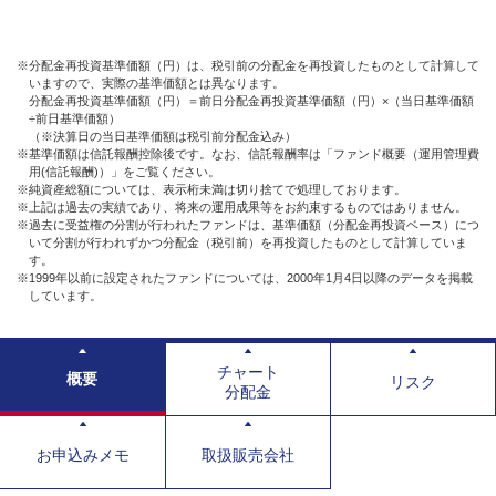
※分配金再投資基準価額（円）は、税引前の分配金を再投資したものとして計算して
いますので、実際の基準価額とは異なります。
分配金再投資基準価額（円）＝前日分配金再投資基準価額（円）×（当日基準価額
÷前日基準価額）
（※決算日の当日基準価額は税引前分配金込み）
※基準価額は信託報酬控除後です。なお、信託報酬率は「ファンド概要（運用管理費
用(信託報酬)）」をご覧ください。
※純資産総額については、表示桁未満は切り捨てで処理しております。
※上記は過去の実績であり、将来の運用成果等をお約束するものではありません。
※過去に受益権の分割が行われたファンドは、基準価額（分配金再投資ベース）につ
いて分割が行われずかつ分配金（税引前）を再投資したものとして計算していま
す。
※1999年以前に設定されたファンドについては、2000年1月4日以降のデータを掲載
しています。
チャート
概要
リスク
分配金
お申込みメモ
取扱販売会社