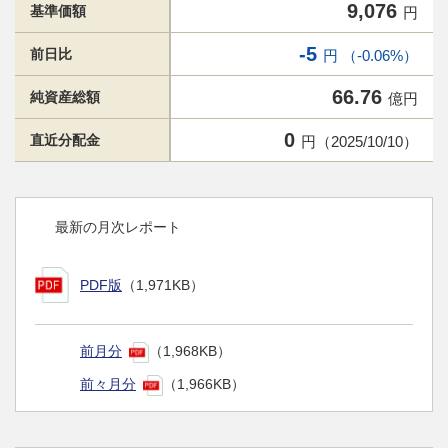
9,076
基準価額
円
-5
前日比
円 （-0.06%）
66.76
純資産総額
億円
0
直近分配金
円（2025/10/10）
最新の月次レポート
PDF版
（1,971KB）
前月分
（1,968KB）
前々月分
（1,966KB）