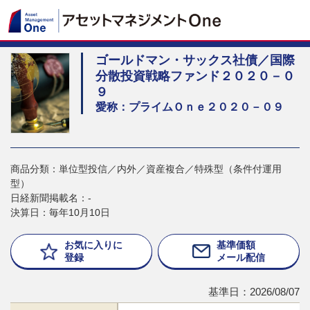
ゴールドマン・サックス社債／国際
分散投資戦略ファンド２０２０－０
９
愛称：プライムＯｎｅ２０２０－０９
商品分類：単位型投信／内外／資産複合／特殊型（条件付運用
型）
日経新聞掲載名：-
決算日：毎年10月10日
お気に入りに
基準価額
登録
メール配信
基準日：2026/08/07