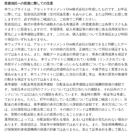
投資信託への投資に際しての注意
本ウェブサイトは、アセットマネジメントOne株式会社が作成したものです。お申込
に際しては、投資信託説明書（交付目論見書）をあらかじめ、または同時にお渡し致
しますので、必ず内容をご確認の上、ご自身でご判断ください。
投資信託は、株式や債券等の値動きのある有価証券（外貨建資産には為替リスクもあ
ります）に投資をしますので、市場環境、組入有価証券の発行者に係る信用状況等の
変化により基準価額は変動します。このため、購入金額について元本保証および利回
り保証のいずれもありません。
本ウェブサイトは、アセットマネジメントOne株式会社が信頼できると判断したデー
タにより作成しておりますが、その内容の完全性、正確性について同社が保証するも
のではありません。また、掲載データは過去の実績であり、将来の運用成果を保証す
るものではありません。 本ウェブサイトに掲載されている情報（リンクされている
外部サイトの情報も含む）に基づいて被ったいかなる損害についても一切の責任を負
いません。本ウェブサイトの内容は作成時点のものであり、今後予告なく変更される
場合があります。本ウェブサイトに記載した当社の見通し等は、将来の景気や株価等
の動きを保証するものではありません。
基準価額・分配金再投資基準価額・分配金込み基準価額は信託報酬控除後の価額で
す。当初元本が1口1円のファンドについては1万口当たりの価額を、それ以外のファ
ンドについては1口あたりの価額を表示しています。換金時の費用・税金等は考慮し
ておりません。ただし、ETFの表記している口数については別途ご確認ください。分
配金の表示数値は、基準価額の表示口数当たり課税前の金額です。表示方法について
は、公社債投信は小数点第二位まで、その他のファンドは整数部のみとしているた
め、実際の分配金額と表示上の差異が生じることがあります。
運用状況によっては、分配金額が変わる場合、あるいは分配金が支払われない場合が
あります。投資信託は、預金等や保険契約ではありません。また、預金保険機構およ
び保険契約者保護機構の保護の対象ではありません。加えて証券会社を通して購入し