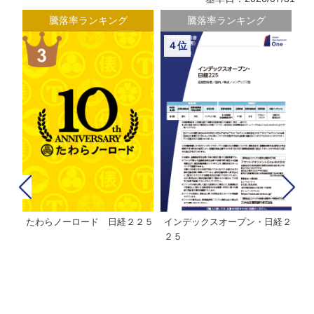
騰落率ランキング
騰落率ランキング
４位
たわらノーロード 日経２２５
インデックスオープン・日経２
Ｍ
株式フ
２５
ン