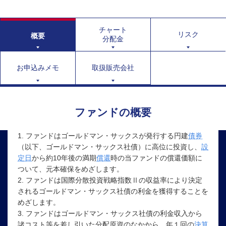
チャート
リスク
概要
分配金
お申込みメモ
取扱販売会社
ファンドの概要
1.
ファンド
はゴールドマン・サックスが発行する円建
債券
（以下、ゴールドマン・サックス社債）に高位に投資し、
設
定日
から約10年後の満期
償還
時の当ファンドの償還価額に
ついて、元本確保をめざします。
2. ファンドは国際分散投資戦略
指数
Ⅱの収益率により決定
されるゴールドマン・サックス社債の利金を獲得することを
めざします。
3. ファンドはゴールドマン・サックス社債の利金収入から
諸コスト等を差し引いた分配原資のなかから、年１回の
決算