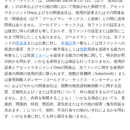
ドマン・サックス」は、Goldman Sachs & Co. LLC.（以下「使用許諾
者」）の日本およびその他の国において登録された商標です。アセット
マネジメントOneおよびその関連会社は、使用許諾者またはその関連会
社・関係会社（以下「ゴールドマン・サックス」と総称）との間に資本
関係はありません。ゴールドマン・サックスは、当ファンドの設定また
は販売に何らの責任も有しておらず、当ファンドの設定または販売にこ
れまで関与したこともありません。ゴールドマン・サックスは、当ファ
ンドの
受益者
または公衆に対し、
有価証券
一般もしくは当ファンドへの
投資の適否、当ファンドが一般市場もしくは
指数
実績を追跡する能力の
有無もしくは投資
リターン
を提供する能力の有無に関して、明示的か黙
示的かを問わず、いかなる表明または保証も行っておりません。使用許
諾者とアセットマネジメントOneの関係は、当ファンドに関する使用許
諾者の商標の使用許諾に限られます。指数計算機関（Solactive社）また
は参照戦略スポンサー（ゴールドマン・サックス・インターナショナ
ル）およびそれらの関連会社は、国際分散投資戦略指数Ⅱに関する品
質、正確性および／または完全性について、何ら保証するものではあり
ません。また、内容を制限することなく、いかなる場合においても、直
接的、間接的、特別、懲罰的、派生的またはその他の損害（逸失利益を
含みます。）について、契約、不法行為その他のいずれによるかを問わ
ず、いかなる者に対しても何ら責任を負いません。