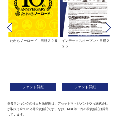
経２
ＭＨＡＭ株式インデックスファ
インデックスミリオン
イ
ンド２２５
ァ
ファンド詳細
ファンド詳細
※各ランキングの抽出対象範囲は、アセットマネジメントOne株式会社
が取扱う全ての公募投資信託です。なお、MRF等一部の投資信託は除外
しています。