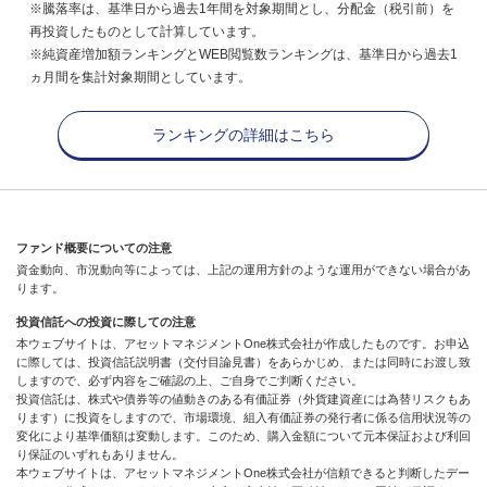
※騰落率は、基準日から過去1年間を対象期間とし、分配金（税引前）を
再投資したものとして計算しています。
※純資産増加額ランキングとWEB閲覧数ランキングは、基準日から過去1
ヵ月間を集計対象期間としています。
ランキングの詳細はこちら
ファンド概要についての注意
資金動向、市況動向等によっては、上記の運用方針のような運用ができない場合があ
ります。
投資信託への投資に際しての注意
本ウェブサイトは、アセットマネジメントOne株式会社が作成したものです。お申込
に際しては、投資信託説明書（交付目論見書）をあらかじめ、または同時にお渡し致
しますので、必ず内容をご確認の上、ご自身でご判断ください。
投資信託は、株式や債券等の値動きのある有価証券（外貨建資産には為替リスクもあ
ります）に投資をしますので、市場環境、組入有価証券の発行者に係る信用状況等の
変化により基準価額は変動します。このため、購入金額について元本保証および利回
り保証のいずれもありません。
本ウェブサイトは、アセットマネジメントOne株式会社が信頼できると判断したデー