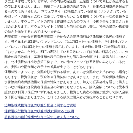
タにより作成しておりますが、その内容の完全性、正確性について同社が保証するも
のではありません。また、掲載データは過去の実績であり、将来の運用成果を保証す
るものではありません。 本ウェブサイトに掲載されている情報（リンクされている
外部サイトの情報も含む）に基づいて被ったいかなる損害についても一切の責任を負
いません。本ウェブサイトの内容は作成時点のものであり、今後予告なく変更される
場合があります。本ウェブサイトに記載した当社の見通し等は、将来の景気や株価等
の動きを保証するものではありません。
基準価額・分配金再投資基準価額・分配金込み基準価額は信託報酬控除後の価額で
す。当初元本が1口1円のファンドについては1万口当たりの価額を、それ以外のファ
ンドについては1口あたりの価額を表示しています。換金時の費用・税金等は考慮し
ておりません。ただし、ETFの表記している口数については別途ご確認ください。分
配金の表示数値は、基準価額の表示口数当たり課税前の金額です。表示方法について
は、公社債投信は小数点第二位まで、その他のファンドは整数部のみとしているた
め、実際の分配金額と表示上の差異が生じることがあります。
運用状況によっては、分配金額が変わる場合、あるいは分配金が支払われない場合が
あります。投資信託は、預金等や保険契約ではありません。また、預金保険機構およ
び保険契約者保護機構の保護の対象ではありません。加えて証券会社を通して購入し
ていない場合には投資者保護基金の対象にもなりません。購入金額については元本保
証および利回り保証のいずれもありません。投資した資産の価値が減少して購入金額
を下回る場合がありますが、これによる損失は購入者が負担することとなります。
追加型株式投資信託の収益分配金に関するご説明
通貨選択型投資信託の収益/損失に関するご説明
公募投信の信託報酬の決定に関する考え方について