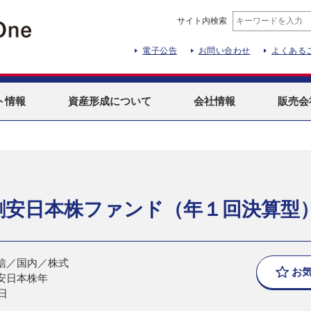
サイト内検索
電子公告
お問い合わせ
よくある
ト
情報
資産形成
について
会社情報
販売会
割安日本株ファンド（年１回決算型
信／国内／株式
お
安日本株年
日