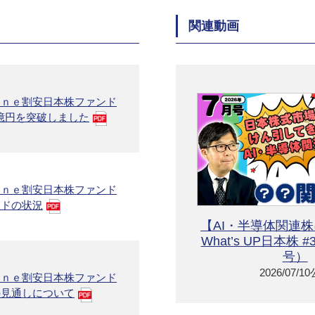
関連動画
Ｏｎｅ割安日本株ファンド
0億円を突破しました
Ｏｎｅ割安日本株ファンド
ンドの状況
【AI・半導体関連
What’s UP日本株 
号）
2026/07/1
Ｏｎｅ割安日本株ファンド
の見通しについて