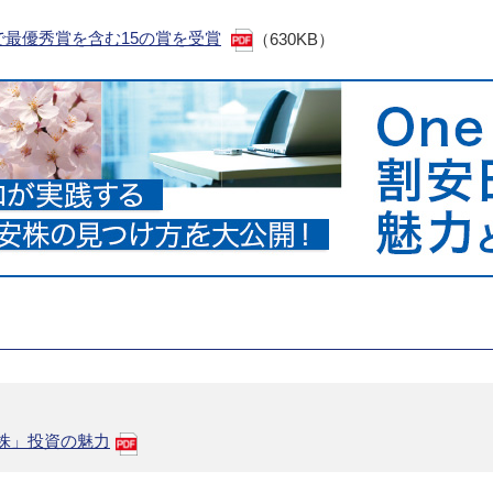
』で最優秀賞を含む15の賞を受賞
（630KB）
安株」投資の魅力