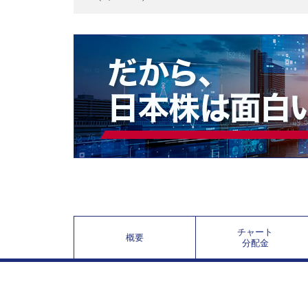
チャート
概要
分配金