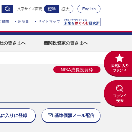
拡大
English
文字サイズ変更
標準
ご質問
用語集
サイトマップ
社
の皆さまへ
機関投資家
の皆さまへ
NISA成長投資枠
）
気に入りに
登録
基準価額
メール配信