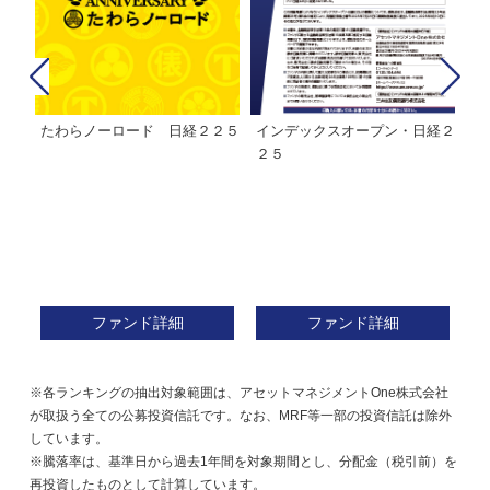
たわらノーロード 日経２２５
インデックスオープン・日経２
Ｍ
株式フ
２５
ン
ファンド詳細
ファンド詳細
※各ランキングの抽出対象範囲は、アセットマネジメントOne株式会社
が取扱う全ての公募投資信託です。なお、MRF等一部の投資信託は除外
しています。
※騰落率は、基準日から過去1年間を対象期間とし、分配金（税引前）を
再投資したものとして計算しています。