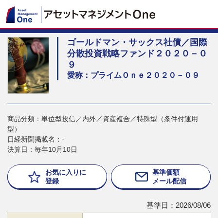
ゴールドマン・サックス社債／国際
分散投資戦略ファンド２０２０－０
９
愛称：プライムＯｎｅ２０２０－０９
商品分類：単位型投信／内外／資産複合／特殊型（条件付運用
型）
日経新聞掲載名：-
決算日：毎年10月10日
お気に入りに
基準価額
登録
メール配信
基準日：2026/08/06