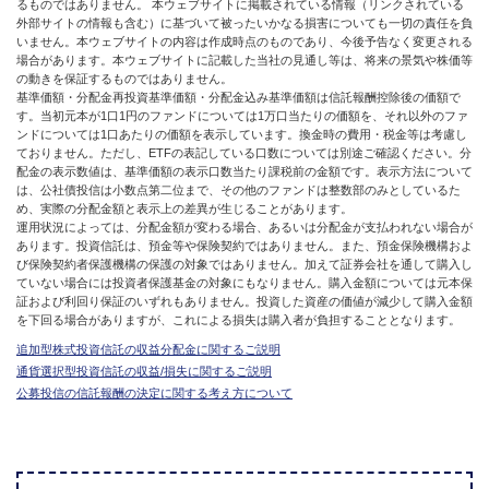
るものではありません。 本ウェブサイトに掲載されている情報（リンクされている
外部サイトの情報も含む）に基づいて被ったいかなる損害についても一切の責任を負
いません。本ウェブサイトの内容は作成時点のものであり、今後予告なく変更される
場合があります。本ウェブサイトに記載した当社の見通し等は、将来の景気や株価等
の動きを保証するものではありません。
基準価額・分配金再投資基準価額・分配金込み基準価額は信託報酬控除後の価額で
す。当初元本が1口1円のファンドについては1万口当たりの価額を、それ以外のファ
ンドについては1口あたりの価額を表示しています。換金時の費用・税金等は考慮し
ておりません。ただし、ETFの表記している口数については別途ご確認ください。分
配金の表示数値は、基準価額の表示口数当たり課税前の金額です。表示方法について
は、公社債投信は小数点第二位まで、その他のファンドは整数部のみとしているた
め、実際の分配金額と表示上の差異が生じることがあります。
運用状況によっては、分配金額が変わる場合、あるいは分配金が支払われない場合が
あります。投資信託は、預金等や保険契約ではありません。また、預金保険機構およ
び保険契約者保護機構の保護の対象ではありません。加えて証券会社を通して購入し
ていない場合には投資者保護基金の対象にもなりません。購入金額については元本保
証および利回り保証のいずれもありません。投資した資産の価値が減少して購入金額
を下回る場合がありますが、これによる損失は購入者が負担することとなります。
追加型株式投資信託の収益分配金に関するご説明
通貨選択型投資信託の収益/損失に関するご説明
公募投信の信託報酬の決定に関する考え方について