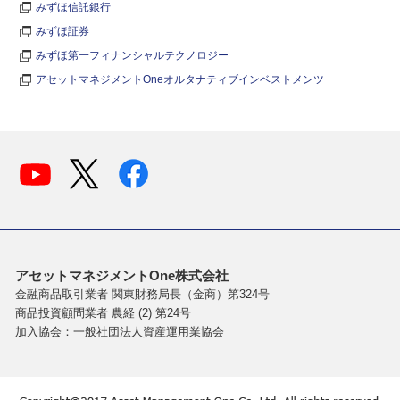
みずほ信託銀行
みずほ証券
みずほ第一フィナンシャルテクノロジー
アセットマネジメントOneオルタナティブインベストメンツ
アセットマネジメントOne株式会社
金融商品取引業者 関東財務局長（金商）第324号
商品投資顧問業者 農経 (2) 第24号
加入協会：一般社団法人資産運用業協会