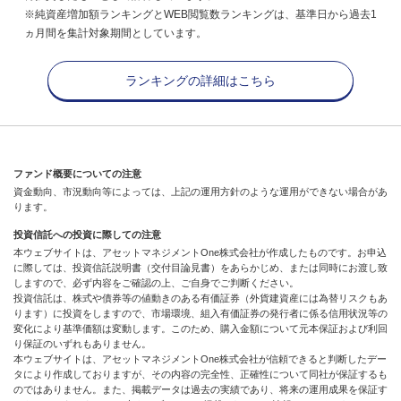
※純資産増加額ランキングとWEB閲覧数ランキングは、基準日から過去1
ヵ月間を集計対象期間としています。
ランキングの詳細はこちら
ファンド概要についての注意
資金動向、市況動向等によっては、上記の運用方針のような運用ができない場合があ
ります。
投資信託への投資に際しての注意
本ウェブサイトは、アセットマネジメントOne株式会社が作成したものです。お申込
に際しては、投資信託説明書（交付目論見書）をあらかじめ、または同時にお渡し致
しますので、必ず内容をご確認の上、ご自身でご判断ください。
投資信託は、株式や債券等の値動きのある有価証券（外貨建資産には為替リスクもあ
ります）に投資をしますので、市場環境、組入有価証券の発行者に係る信用状況等の
変化により基準価額は変動します。このため、購入金額について元本保証および利回
り保証のいずれもありません。
本ウェブサイトは、アセットマネジメントOne株式会社が信頼できると判断したデー
タにより作成しておりますが、その内容の完全性、正確性について同社が保証するも
のではありません。また、掲載データは過去の実績であり、将来の運用成果を保証す