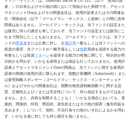
ドマン・サックス」は、Goldman Sachs & Co. LLC.（以下「使用許諾
者」）の日本およびその他の国において登録された商標です。アセット
マネジメントOneおよびその関連会社は、使用許諾者またはその関連会
社・関係会社（以下「ゴールドマン・サックス」と総称）との間に資本
関係はありません。ゴールドマン・サックスは、当ファンドの設定また
は販売に何らの責任も有しておらず、当ファンドの設定または販売にこ
れまで関与したこともありません。ゴールドマン・サックスは、当ファ
ンドの
受益者
または公衆に対し、
有価証券
一般もしくは当ファンドへの
投資の適否、当ファンドが一般市場もしくは
指数
実績を追跡する能力の
有無もしくは投資
リターン
を提供する能力の有無に関して、明示的か黙
示的かを問わず、いかなる表明または保証も行っておりません。使用許
諾者とアセットマネジメントOneの関係は、当ファンドに関する使用許
諾者の商標の使用許諾に限られます。指数計算機関（Solactive社）また
は参照戦略スポンサー（ゴールドマン・サックス・インターナショナ
ル）およびそれらの関連会社は、国際分散投資戦略指数Ⅱに関する品
質、正確性および／または完全性について、何ら保証するものではあり
ません。また、内容を制限することなく、いかなる場合においても、直
接的、間接的、特別、懲罰的、派生的またはその他の損害（逸失利益を
含みます。）について、契約、不法行為その他のいずれによるかを問わ
ず、いかなる者に対しても何ら責任を負いません。