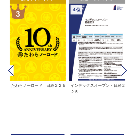
４位
たわらノーロード 日経２２５
インデックスオープン・日経２
Ｍ
株式フ
２５
ン