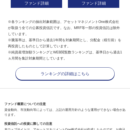
ファンド詳細
ファンド詳細
※各ランキングの抽出対象範囲は、アセットマネジメントOne株式会社
が取扱う全ての公募投資信託です。なお、MRF等一部の投資信託は除外
しています。
※騰落率は、基準日から過去1年間を対象期間とし、分配金（税引前）を
再投資したものとして計算しています。
※純資産増加額ランキングとWEB閲覧数ランキングは、基準日から過去1
ヵ月間を集計対象期間としています。
ランキングの詳細はこちら
ファンド概要についての注意
資金動向、市況動向等によっては、上記の運用方針のような運用ができない場合があ
ります。
投資信託への投資に際しての注意
本ウェブサイトは、アセットマネジメントOne株式会社が作成したものです。お申込