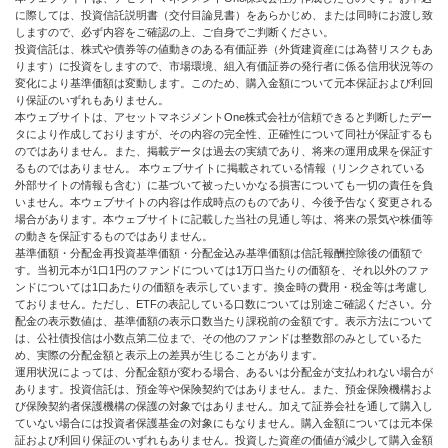
に際しては、投資信託説明書（交付目論見書）をあらかじめ、または同時にお渡し致
しますので、必ず内容をご確認の上、ご自身でご判断ください。
投資信託は、株式や債券等の値動きのある有価証券（外貨建資産には為替リスクもあ
ります）に投資をしますので、市場環境、組入有価証券の発行者に係る信用状況等の
変化により基準価額は変動します。このため、購入金額について元本保証および利回
り保証のいずれもありません。
本ウェブサイトは、アセットマネジメントOne株式会社が信頼できると判断したデー
タにより作成しておりますが、その内容の完全性、正確性について同社が保証するも
のではありません。また、掲載データは過去の実績であり、将来の運用成果を保証す
るものではありません。 本ウェブサイトに掲載されている情報（リンクされている
外部サイトの情報も含む）に基づいて被ったいかなる損害についても一切の責任を負
いません。本ウェブサイトの内容は作成時点のものであり、今後予告なく変更される
場合があります。本ウェブサイトに記載した当社の見通し等は、将来の景気や株価等
の動きを保証するものではありません。
基準価額・分配金再投資基準価額・分配金込み基準価額は信託報酬控除後の価額で
す。当初元本が1口1円のファンドについては1万口当たりの価額を、それ以外のファ
ンドについては1口あたりの価額を表示しています。換金時の費用・税金等は考慮し
ておりません。ただし、ETFの表記している口数については別途ご確認ください。分
配金の表示数値は、基準価額の表示口数当たり課税前の金額です。表示方法について
は、公社債投信は小数点第二位まで、その他のファンドは整数部のみとしているた
め、実際の分配金額と表示上の差異が生じることがあります。
運用状況によっては、分配金額が変わる場合、あるいは分配金が支払われない場合が
あります。投資信託は、預金等や保険契約ではありません。また、預金保険機構およ
び保険契約者保護機構の保護の対象ではありません。加えて証券会社を通して購入し
ていない場合には投資者保護基金の対象にもなりません。購入金額については元本保
証および利回り保証のいずれもありません。投資した資産の価値が減少して購入金額