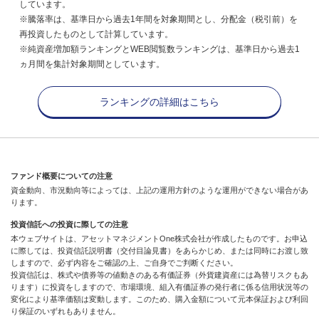
しています。
※騰落率は、基準日から過去1年間を対象期間とし、分配金（税引前）を
再投資したものとして計算しています。
※純資産増加額ランキングとWEB閲覧数ランキングは、基準日から過去1
ヵ月間を集計対象期間としています。
ランキングの詳細はこちら
ファンド概要についての注意
資金動向、市況動向等によっては、上記の運用方針のような運用ができない場合があ
ります。
投資信託への投資に際しての注意
本ウェブサイトは、アセットマネジメントOne株式会社が作成したものです。お申込
に際しては、投資信託説明書（交付目論見書）をあらかじめ、または同時にお渡し致
しますので、必ず内容をご確認の上、ご自身でご判断ください。
投資信託は、株式や債券等の値動きのある有価証券（外貨建資産には為替リスクもあ
ります）に投資をしますので、市場環境、組入有価証券の発行者に係る信用状況等の
変化により基準価額は変動します。このため、購入金額について元本保証および利回
り保証のいずれもありません。