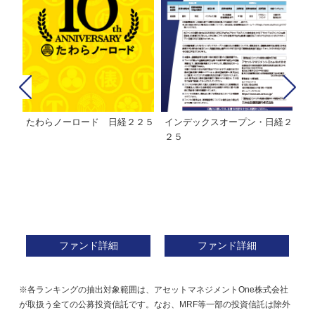
たわらノーロード 日経２２５
インデックスオープン・日経２
Ｍ
株式フ
２５
ン
ファンド詳細
ファンド詳細
※各ランキングの抽出対象範囲は、アセットマネジメントOne株式会社
が取扱う全ての公募投資信託です。なお、MRF等一部の投資信託は除外