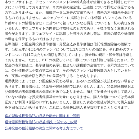
本ウェブサイトは、アセットマネジメントOne株式会社が信頼できると判断したデー
タにより作成しておりますが、その内容の完全性、正確性について同社が保証するも
のではありません。また、掲載データは過去の実績であり、将来の運用成果を保証す
るものではありません。 本ウェブサイトに掲載されている情報（リンクされている
外部サイトの情報も含む）に基づいて被ったいかなる損害についても一切の責任を負
いません。本ウェブサイトの内容は作成時点のものであり、今後予告なく変更される
場合があります。本ウェブサイトに記載した当社の見通し等は、将来の景気や株価等
の動きを保証するものではありません。
基準価額・分配金再投資基準価額・分配金込み基準価額は信託報酬控除後の価額で
す。当初元本が1口1円のファンドについては1万口当たりの価額を、それ以外のファ
ンドについては1口あたりの価額を表示しています。換金時の費用・税金等は考慮し
ておりません。ただし、ETFの表記している口数については別途ご確認ください。分
配金の表示数値は、基準価額の表示口数当たり課税前の金額です。表示方法について
は、公社債投信は小数点第二位まで、その他のファンドは整数部のみとしているた
め、実際の分配金額と表示上の差異が生じることがあります。
運用状況によっては、分配金額が変わる場合、あるいは分配金が支払われない場合が
あります。投資信託は、預金等や保険契約ではありません。また、預金保険機構およ
び保険契約者保護機構の保護の対象ではありません。加えて証券会社を通して購入し
ていない場合には投資者保護基金の対象にもなりません。購入金額については元本保
証および利回り保証のいずれもありません。投資した資産の価値が減少して購入金額
を下回る場合がありますが、これによる損失は購入者が負担することとなります。
追加型株式投資信託の収益分配金に関するご説明
通貨選択型投資信託の収益/損失に関するご説明
公募投信の信託報酬の決定に関する考え方について