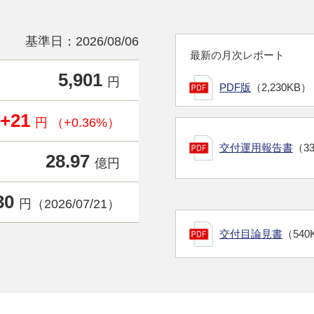
基準日：2026/08/06
最新の月次レポート
5,901
円
PDF版
（2,230KB）
+21
円 （+0.36%）
交付運用報告書
（3
28.97
億円
30
円（2026/07/21）
交付目論見書
（540