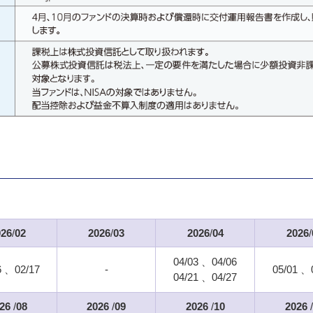
026
/
02
2026
/
03
2026
/
04
2026
/
04/03
04/06
6
02/17
-
05/01
04/21
04/27
26
/
08
2026
/
09
2026
/
10
2026
/