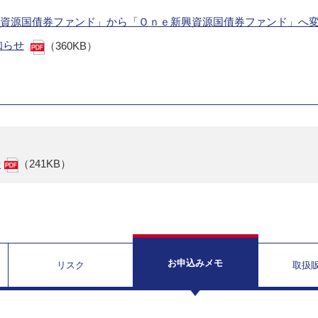
新興資源国債券ファンド」から「Ｏｎｅ新興資源国債券ファンド」へ
知らせ
（360KB）
せ
（241KB）
お申込みメモ
リスク
取扱