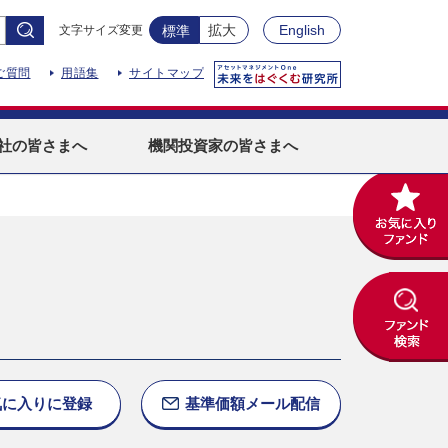
拡大
English
文字サイズ変更
標準
ご質問
用語集
サイトマップ
社
の皆さまへ
機関投資家
の皆さまへ
気に入りに
登録
基準価額
メール配信