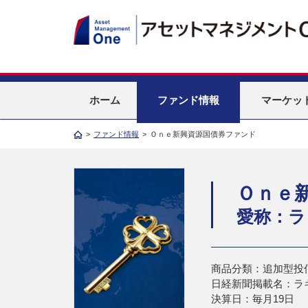
ホーム
ファンド情報
マーケッ
>
ファンド情報
>
Ｏｎｅ新興資源国債券ファンド
Ｏｎｅ
愛称：ラ
商品分類：追加型投
日経新聞掲載名：ラ
決算日：毎月19日