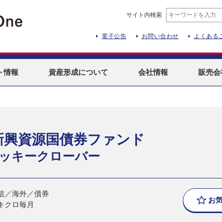
サイト内検索
電子公告
お問い合わせ
よくある
ト
情報
資産形成
について
会社情報
販売会
新興資源国債券ファンド
ッキークローバー
信／海外／債券
お
キクロ毎月