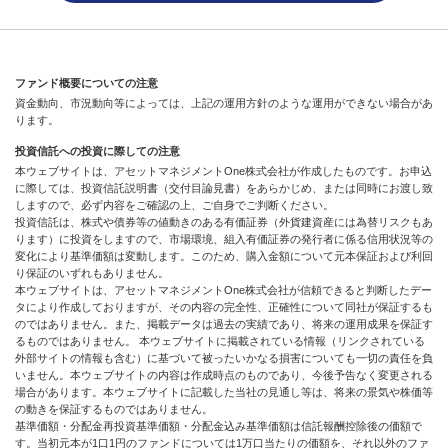
ファンド概要についての注意
資金動向、市況動向等によっては、上記の運用方針のような運用ができない場合があ
ります。
投資信託への投資に際しての注意
本ウェブサイトは、アセットマネジメントOne株式会社が作成したものです。お申込
に際しては、投資信託説明書（交付目論見書）をあらかじめ、または同時にお渡し致
しますので、必ず内容をご確認の上、ご自身でご判断ください。
投資信託は、株式や債券等の値動きのある有価証券（外貨建資産には為替リスクもあ
ります）に投資をしますので、市場環境、組入有価証券の発行者に係る信用状況等の
変化により基準価額は変動します。このため、購入金額について元本保証および利回
り保証のいずれもありません。
本ウェブサイトは、アセットマネジメントOne株式会社が信頼できると判断したデー
タにより作成しておりますが、その内容の完全性、正確性について同社が保証するも
のではありません。また、掲載データは過去の実績であり、将来の運用成果を保証す
るものではありません。 本ウェブサイトに掲載されている情報（リンクされている
外部サイトの情報も含む）に基づいて被ったいかなる損害についても一切の責任を負
いません。本ウェブサイトの内容は作成時点のものであり、今後予告なく変更される
場合があります。本ウェブサイトに記載した当社の見通し等は、将来の景気や株価等
の動きを保証するものではありません。
基準価額・分配金再投資基準価額・分配金込み基準価額は信託報酬控除後の価額で
す。当初元本が1口1円のファンドについては1万口当たりの価額を、それ以外のファ