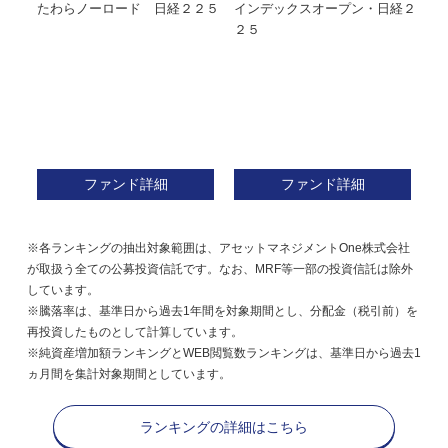
たわらノーロード 日経２２５
インデックスオープン・日経２
Ｍ
株式フ
２５
ン
ファンド詳細
ファンド詳細
※各ランキングの抽出対象範囲は、アセットマネジメントOne株式会社
が取扱う全ての公募投資信託です。なお、MRF等一部の投資信託は除外
しています。
※騰落率は、基準日から過去1年間を対象期間とし、分配金（税引前）を
再投資したものとして計算しています。
※純資産増加額ランキングとWEB閲覧数ランキングは、基準日から過去1
ヵ月間を集計対象期間としています。
ランキングの詳細はこちら