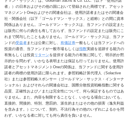
ドマン・サックス」は、Goldman Sachs & Co. LLC.（以下「使用許諾
者」）の日本およびその他の国において登録された商標です。アセット
マネジメントOneおよびその関連会社は、使用許諾者またはその関連会
社・関係会社（以下「ゴールドマン・サックス」と総称）との間に資本
関係はありません。ゴールドマン・サックスは、当ファンドの設定また
は販売に何らの責任も有しておらず、当ファンドの設定または販売にこ
れまで関与したこともありません。ゴールドマン・サックスは、当ファ
ンドの
受益者
または公衆に対し、
有価証券
一般もしくは当ファンドへの
投資の適否、当ファンドが一般市場もしくは
指数
実績を追跡する能力の
有無もしくは投資
リターン
を提供する能力の有無に関して、明示的か黙
示的かを問わず、いかなる表明または保証も行っておりません。使用許
諾者とアセットマネジメントOneの関係は、当ファンドに関する使用許
諾者の商標の使用許諾に限られます。参照戦略計算代理人（Solactive
社）または参照戦略スポンサー（ゴールドマン・サックス・インターナ
ショナル）およびそれらの関連会社は、国際分散投資戦略指数に関する
品質、正確性および／または完全性について、何ら保証するものではあ
りません。また、内容を制限することなく、いかなる場合においても、
直接的、間接的、特別、懲罰的、派生的またはその他の損害（逸失利益
を含みます。）について、契約、不法行為その他のいずれによるかを問
わず、いかなる者に対しても何ら責任を負いません。