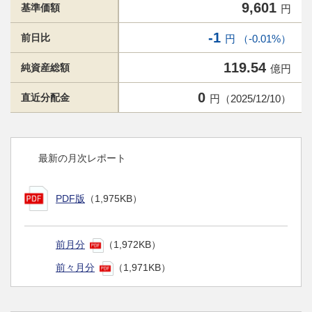
9,601
基準価額
円
-1
前日比
円 （-0.01%）
119.54
純資産総額
億円
0
直近分配金
円（2025/12/10）
最新の月次レポート
PDF版
（1,975KB）
前月分
（1,972KB）
前々月分
（1,971KB）