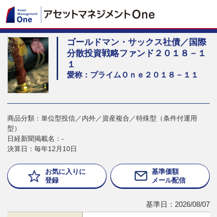
ゴールドマン・サックス社債／国際
分散投資戦略ファンド２０１８－１
１
愛称：プライムＯｎｅ２０１８－１１
商品分類：単位型投信／内外／資産複合／特殊型（条件付運用
型）
日経新聞掲載名：-
決算日：毎年12月10日
お気に入りに
基準価額
登録
メール配信
基準日：2026/08/07