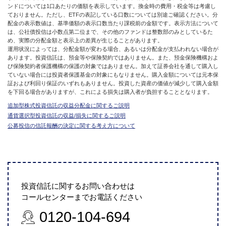
ンドについては1口あたりの価額を表示しています。換金時の費用・税金等は考慮し
ておりません。ただし、ETFの表記している口数については別途ご確認ください。分
配金の表示数値は、基準価額の表示口数当たり課税前の金額です。表示方法について
は、公社債投信は小数点第二位まで、その他のファンドは整数部のみとしているた
め、実際の分配金額と表示上の差異が生じることがあります。
運用状況によっては、分配金額が変わる場合、あるいは分配金が支払われない場合が
あります。投資信託は、預金等や保険契約ではありません。また、預金保険機構およ
び保険契約者保護機構の保護の対象ではありません。加えて証券会社を通して購入し
ていない場合には投資者保護基金の対象にもなりません。購入金額については元本保
証および利回り保証のいずれもありません。投資した資産の価値が減少して購入金額
を下回る場合がありますが、これによる損失は購入者が負担することとなります。
追加型株式投資信託の収益分配金に関するご説明
通貨選択型投資信託の収益/損失に関するご説明
公募投信の信託報酬の決定に関する考え方について
投資信託に関するお問い合わせは
コールセンターまでお電話ください
0120-104-694