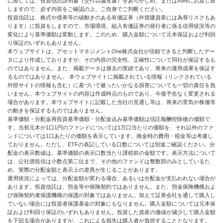
に際しては、投資信託説明書（交付目論見書）をあらかじめ、または同時にお渡し致
しますので、必ず内容をご確認の上、ご自身でご判断ください。
投資信託は、株式や債券等の値動きのある有価証券（外貨建資産には為替リスクもあ
ります）に投資をしますので、市場環境、組入有価証券の発行者に係る信用状況等の
変化により基準価額は変動します。このため、購入金額について元本保証および利回
り保証のいずれもありません。
本ウェブサイトは、アセットマネジメントOne株式会社が信頼できると判断したデー
タにより作成しておりますが、その内容の完全性、正確性について同社が保証するも
のではありません。また、掲載データは過去の実績であり、将来の運用成果を保証す
るものではありません。 本ウェブサイトに掲載されている情報（リンクされている
外部サイトの情報も含む）に基づいて被ったいかなる損害についても一切の責任を負
いません。本ウェブサイトの内容は作成時点のものであり、今後予告なく変更される
場合があります。本ウェブサイトに記載した当社の見通し等は、将来の景気や株価等
の動きを保証するものではありません。
基準価額・分配金再投資基準価額・分配金込み基準価額は信託報酬控除後の価額で
す。当初元本が1口1円のファンドについては1万口当たりの価額を、それ以外のファ
ンドについては1口あたりの価額を表示しています。換金時の費用・税金等は考慮し
ておりません。ただし、ETFの表記している口数については別途ご確認ください。分
配金の表示数値は、基準価額の表示口数当たり課税前の金額です。表示方法について
は、公社債投信は小数点第二位まで、その他のファンドは整数部のみとしているた
め、実際の分配金額と表示上の差異が生じることがあります。
運用状況によっては、分配金額が変わる場合、あるいは分配金が支払われない場合が
あります。投資信託は、預金等や保険契約ではありません。また、預金保険機構およ
び保険契約者保護機構の保護の対象ではありません。加えて証券会社を通して購入し
ていない場合には投資者保護基金の対象にもなりません。購入金額については元本保
証および利回り保証のいずれもありません。投資した資産の価値が減少して購入金額
を下回る場合がありますが、これによる損失は購入者が負担することとなります。