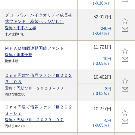
（-0.10％）
グローバル・ハイクオリティ成長株
52,017円
式ファンド（為替ヘッジなし）
愛称：未来の世界
-248円
（-0.47％）
未来世界H無
11,721円
ＭＨＡＭ物価連動国債ファンド
愛称：未来予想
-10円
物価連動
（-0.09％）
Ｏｎｅ円建て債券ファンドⅢ２０２
10,402円
３－０３
愛称：円結びⅢ ２０２３－０３
-3円
（-0.03％）
円結びⅢ2303
Ｏｎｅ円建て債券ファンドⅢ２０２
10,277円
３－０７
愛称：円結びⅢ ２０２３－０７
-5円
（-0.05％）
円結びⅢ2307