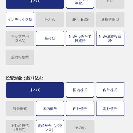
すべて
ETF
年金）
インデックス型
たわら
SRI、ESG
通貨選択型
ラップ専用
NISAつみたて
NISA成長投資
単位型
（SMA）
投資枠
枠
成功報酬型
投資対象で
絞り込む
すべて
国内株式
内外株式
海外株式
国内債券
内外債券
海外債券
不動産投信
資産複合（バラ
その他
（REIT）
ンス）