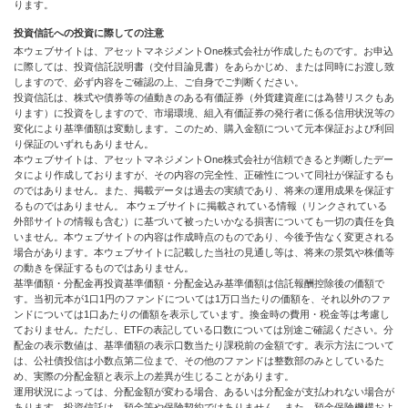
ります。
投資信託への投資に際しての注意
本ウェブサイトは、アセットマネジメントOne株式会社が作成したものです。お申込
に際しては、投資信託説明書（交付目論見書）をあらかじめ、または同時にお渡し致
しますので、必ず内容をご確認の上、ご自身でご判断ください。
投資信託は、株式や債券等の値動きのある有価証券（外貨建資産には為替リスクもあ
ります）に投資をしますので、市場環境、組入有価証券の発行者に係る信用状況等の
変化により基準価額は変動します。このため、購入金額について元本保証および利回
り保証のいずれもありません。
本ウェブサイトは、アセットマネジメントOne株式会社が信頼できると判断したデー
タにより作成しておりますが、その内容の完全性、正確性について同社が保証するも
のではありません。また、掲載データは過去の実績であり、将来の運用成果を保証す
るものではありません。 本ウェブサイトに掲載されている情報（リンクされている
外部サイトの情報も含む）に基づいて被ったいかなる損害についても一切の責任を負
いません。本ウェブサイトの内容は作成時点のものであり、今後予告なく変更される
場合があります。本ウェブサイトに記載した当社の見通し等は、将来の景気や株価等
の動きを保証するものではありません。
基準価額・分配金再投資基準価額・分配金込み基準価額は信託報酬控除後の価額で
す。当初元本が1口1円のファンドについては1万口当たりの価額を、それ以外のファ
ンドについては1口あたりの価額を表示しています。換金時の費用・税金等は考慮し
ておりません。ただし、ETFの表記している口数については別途ご確認ください。分
配金の表示数値は、基準価額の表示口数当たり課税前の金額です。表示方法について
は、公社債投信は小数点第二位まで、その他のファンドは整数部のみとしているた
め、実際の分配金額と表示上の差異が生じることがあります。
運用状況によっては、分配金額が変わる場合、あるいは分配金が支払われない場合が
あります。投資信託は、預金等や保険契約ではありません。また、預金保険機構およ