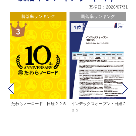
基準日：2026/07/31
騰落率ランキング
騰落率ランキング
４位
たわらノーロード 日経２２５
インデックスオープン・日経２
Ｍ
株式フ
２５
ン