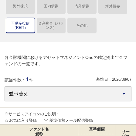
海外株式
国内債券
内外債券
海外債券
不動産投信
資産複合（バラ
その他
（REIT）
ンス）
各金融機関におけるアセットマネジメントOneの確定拠出年金フ
ァンドの一覧です。
1
基準日：
2026/08/07
該当件数：
件
※サービスアイコンのご説明：
お気に入り登録
基準価額メール配信登録
ファンド名
基準価額
サー
愛称