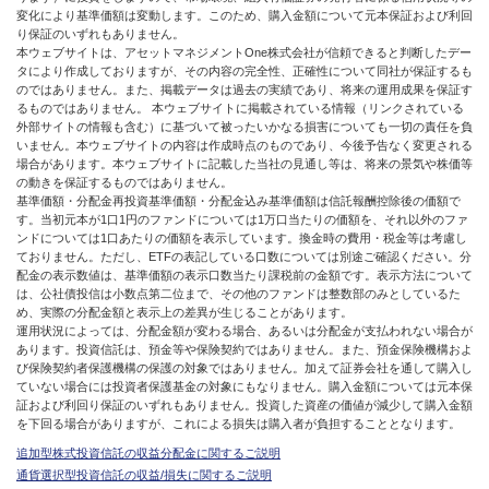
変化により基準価額は変動します。このため、購入金額について元本保証および利回
り保証のいずれもありません。
本ウェブサイトは、アセットマネジメントOne株式会社が信頼できると判断したデー
タにより作成しておりますが、その内容の完全性、正確性について同社が保証するも
のではありません。また、掲載データは過去の実績であり、将来の運用成果を保証す
るものではありません。 本ウェブサイトに掲載されている情報（リンクされている
外部サイトの情報も含む）に基づいて被ったいかなる損害についても一切の責任を負
いません。本ウェブサイトの内容は作成時点のものであり、今後予告なく変更される
場合があります。本ウェブサイトに記載した当社の見通し等は、将来の景気や株価等
の動きを保証するものではありません。
基準価額・分配金再投資基準価額・分配金込み基準価額は信託報酬控除後の価額で
す。当初元本が1口1円のファンドについては1万口当たりの価額を、それ以外のファ
ンドについては1口あたりの価額を表示しています。換金時の費用・税金等は考慮し
ておりません。ただし、ETFの表記している口数については別途ご確認ください。分
配金の表示数値は、基準価額の表示口数当たり課税前の金額です。表示方法について
は、公社債投信は小数点第二位まで、その他のファンドは整数部のみとしているた
め、実際の分配金額と表示上の差異が生じることがあります。
運用状況によっては、分配金額が変わる場合、あるいは分配金が支払われない場合が
あります。投資信託は、預金等や保険契約ではありません。また、預金保険機構およ
び保険契約者保護機構の保護の対象ではありません。加えて証券会社を通して購入し
ていない場合には投資者保護基金の対象にもなりません。購入金額については元本保
証および利回り保証のいずれもありません。投資した資産の価値が減少して購入金額
を下回る場合がありますが、これによる損失は購入者が負担することとなります。
追加型株式投資信託の収益分配金に関するご説明
通貨選択型投資信託の収益/損失に関するご説明