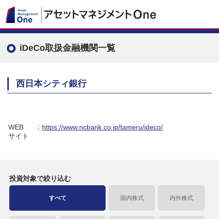
iDeCo取扱金融機関一覧
西日本シティ銀行
WEB
：
https://www.ncbank.co.jp/tameru/ideco/
サイト
投資対象で
絞り込む
すべて
国内株式
内外株式