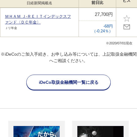
ビス
前日比
日経新聞掲載名
27,700円
ＭＨＡＭ Ｊ‐ＲＥＩＴインデックスフ
ァンド〈ＤＣ年金〉
-68円
Ｊリ年金
（-0.24％）
※2020/07/01現在
※iDeCoのご加入手続き、お申し込み等については、上記取扱金融機関
へご相談ください。
iDeCo取扱金融機関一覧に戻る