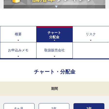
チャート
概要
リスク
分配金
お申込みメモ
取扱販売会社
チャート・分配金
期間
6ヵ月
1年
3年