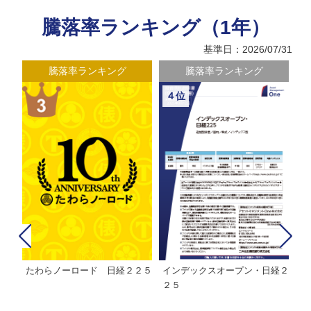
騰落率ランキング（1年）
基準日：2026/07/31
騰落率ランキング
騰落率ランキング
４位
たわらノーロード 日経２２５
インデックスオープン・日経２
Ｍ
株式フ
２５
ン