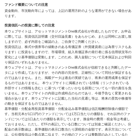
ファンド概要についての注意
資金動向、市況動向等によっては、上記の運用方針のような運用ができない場合があ
ります。
投資信託への投資に際しての注意
本ウェブサイトは、アセットマネジメントOne株式会社が作成したものです。お申込
に際しては、投資信託説明書（交付目論見書）をあらかじめ、または同時にお渡し致
しますので、必ず内容をご確認の上、ご自身でご判断ください。
投資信託は、株式や債券等の値動きのある有価証券（外貨建資産には為替リスクもあ
ります）に投資をしますので、市場環境、組入有価証券の発行者に係る信用状況等の
変化により基準価額は変動します。このため、購入金額について元本保証および利回
り保証のいずれもありません。
本ウェブサイトは、アセットマネジメントOne株式会社が信頼できると判断したデー
タにより作成しておりますが、その内容の完全性、正確性について同社が保証するも
のではありません。また、掲載データは過去の実績であり、将来の運用成果を保証す
るものではありません。 本ウェブサイトに掲載されている情報（リンクされている
外部サイトの情報も含む）に基づいて被ったいかなる損害についても一切の責任を負
いません。本ウェブサイトの内容は作成時点のものであり、今後予告なく変更される
場合があります。本ウェブサイトに記載した当社の見通し等は、将来の景気や株価等
の動きを保証するものではありません。
基準価額・分配金再投資基準価額・分配金込み基準価額は信託報酬控除後の価額で
す。当初元本が1口1円のファンドについては1万口当たりの価額を、それ以外のファ
ンドについては1口あたりの価額を表示しています。換金時の費用・税金等は考慮し
ておりません。ただし、ETFの表記している口数については別途ご確認ください。分
配金の表示数値は、基準価額の表示口数当たり課税前の金額です。表示方法について
は、公社債投信は小数点第二位まで、その他のファンドは整数部のみとしているた