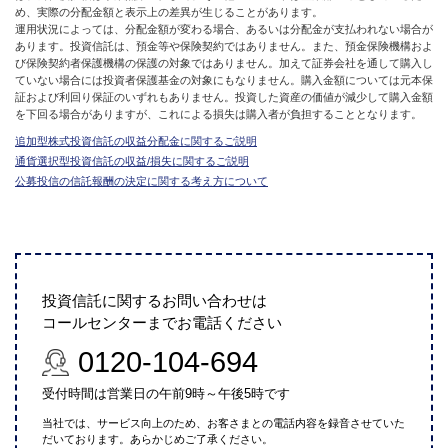
め、実際の分配金額と表示上の差異が生じることがあります。
運用状況によっては、分配金額が変わる場合、あるいは分配金が支払われない場合が
あります。投資信託は、預金等や保険契約ではありません。また、預金保険機構およ
び保険契約者保護機構の保護の対象ではありません。加えて証券会社を通して購入し
ていない場合には投資者保護基金の対象にもなりません。購入金額については元本保
証および利回り保証のいずれもありません。投資した資産の価値が減少して購入金額
を下回る場合がありますが、これによる損失は購入者が負担することとなります。
追加型株式投資信託の収益分配金に関するご説明
通貨選択型投資信託の収益/損失に関するご説明
公募投信の信託報酬の決定に関する考え方について
投資信託に関するお問い合わせは
コールセンターまでお電話ください
0120-104-694
受付時間は営業日の午前9時～午後5時です
当社では、サービス向上のため、お客さまとの電話内容を録音させていた
だいております。あらかじめご了承ください。