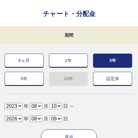
チャート・分配金
期間
6ヵ月
1年
3年
5年
10年
設定来
年
月
日 ～
年
月
日
表示