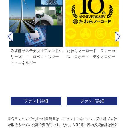
みずほサステナブルファンドシ
たわらノーロード フォーカ
た
株式フ
リーズ － ロベコ・スマー
ス ロボット・テクノロジー
ト・エネルギー
ファンド詳細
ファンド詳細
※各ランキングの抽出対象範囲は、アセットマネジメントOne株式会社
が取扱う全ての公募投資信託です。なお、MRF等一部の投資信託は除外