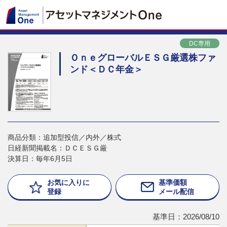
DC専用
ＯｎｅグローバルＥＳＧ厳選株ファ
ンド＜ＤＣ年金＞
商品分類：追加型投信／内外／株式
日経新聞掲載名：ＤＣＥＳＧ厳
決算日：毎年6月5日
お気に入りに
基準価額
登録
メール配信
基準日：2026/08/10