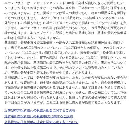
本ウェブサイトは、アセットマネジメントOne株式会社が信頼できると判断したデー
タにより作成しておりますが、その内容の完全性、正確性について同社が保証するも
のではありません。また、掲載データは過去の実績であり、将来の運用成果を保証す
るものではありません。 本ウェブサイトに掲載されている情報（リンクされている
外部サイトの情報も含む）に基づいて被ったいかなる損害についても一切の責任を負
いません。本ウェブサイトの内容は作成時点のものであり、今後予告なく変更される
場合があります。本ウェブサイトに記載した当社の見通し等は、将来の景気や株価等
の動きを保証するものではありません。
基準価額・分配金再投資基準価額・分配金込み基準価額は信託報酬控除後の価額で
す。当初元本が1口1円のファンドについては1万口当たりの価額を、それ以外のファ
ンドについては1口あたりの価額を表示しています。換金時の費用・税金等は考慮し
ておりません。ただし、ETFの表記している口数については別途ご確認ください。分
配金の表示数値は、基準価額の表示口数当たり課税前の金額です。表示方法について
は、公社債投信は小数点第二位まで、その他のファンドは整数部のみとしているた
め、実際の分配金額と表示上の差異が生じることがあります。
運用状況によっては、分配金額が変わる場合、あるいは分配金が支払われない場合が
あります。投資信託は、預金等や保険契約ではありません。また、預金保険機構およ
び保険契約者保護機構の保護の対象ではありません。加えて証券会社を通して購入し
ていない場合には投資者保護基金の対象にもなりません。購入金額については元本保
証および利回り保証のいずれもありません。投資した資産の価値が減少して購入金額
を下回る場合がありますが、これによる損失は購入者が負担することとなります。
追加型株式投資信託の収益分配金に関するご説明
通貨選択型投資信託の収益/損失に関するご説明
公募投信の信託報酬の決定に関する考え方について