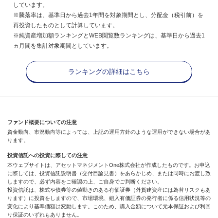
しています。
※騰落率は、基準日から過去1年間を対象期間とし、分配金（税引前）を
再投資したものとして計算しています。
※純資産増加額ランキングとWEB閲覧数ランキングは、基準日から過去1
ヵ月間を集計対象期間としています。
ランキングの詳細はこちら
ファンド概要についての注意
資金動向、市況動向等によっては、上記の運用方針のような運用ができない場合があ
ります。
投資信託への投資に際しての注意
本ウェブサイトは、アセットマネジメントOne株式会社が作成したものです。お申込
に際しては、投資信託説明書（交付目論見書）をあらかじめ、または同時にお渡し致
しますので、必ず内容をご確認の上、ご自身でご判断ください。
投資信託は、株式や債券等の値動きのある有価証券（外貨建資産には為替リスクもあ
ります）に投資をしますので、市場環境、組入有価証券の発行者に係る信用状況等の
変化により基準価額は変動します。このため、購入金額について元本保証および利回
り保証のいずれもありません。