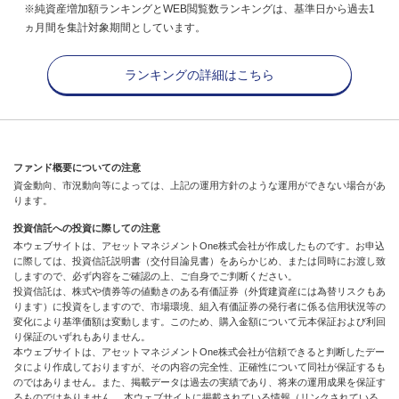
※純資産増加額ランキングとWEB閲覧数ランキングは、基準日から過去1
ヵ月間を集計対象期間としています。
ランキングの詳細はこちら
ファンド概要についての注意
資金動向、市況動向等によっては、上記の運用方針のような運用ができない場合があ
ります。
投資信託への投資に際しての注意
本ウェブサイトは、アセットマネジメントOne株式会社が作成したものです。お申込
に際しては、投資信託説明書（交付目論見書）をあらかじめ、または同時にお渡し致
しますので、必ず内容をご確認の上、ご自身でご判断ください。
投資信託は、株式や債券等の値動きのある有価証券（外貨建資産には為替リスクもあ
ります）に投資をしますので、市場環境、組入有価証券の発行者に係る信用状況等の
変化により基準価額は変動します。このため、購入金額について元本保証および利回
り保証のいずれもありません。
本ウェブサイトは、アセットマネジメントOne株式会社が信頼できると判断したデー
タにより作成しておりますが、その内容の完全性、正確性について同社が保証するも
のではありません。また、掲載データは過去の実績であり、将来の運用成果を保証す
るものではありません。 本ウェブサイトに掲載されている情報（リンクされている