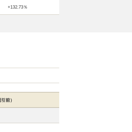
+132.73％
円
税引前）
円
円