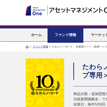
ホーム
ファンド情報
マーケッ
>
ファンド情報
>
たわらノーロード 先進国リート（為替ヘッ
たわら
プ専用
商品分類：追加型投
日経新聞掲載名：ラ
決算日：毎年5月8日