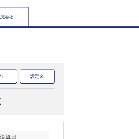
販売会社
0年
設定来
決算日