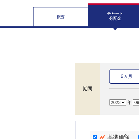
チャート
概要
分配金
6ヵ月
期間
年
基準価額