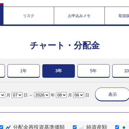
リスク
お申込みメモ
取扱
チャート・分配金
1年
3年
5年
1
表示
月
日 ～
年
月
日
分配金再投資基準価額
純資産額