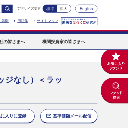
拡大
English
文字サイズ変更
標準
ご質問
用語集
サイトマップ
社
の皆さまへ
機関投資家
の皆さまへ
ッジなし）＜ラッ
気に入りに
登録
基準価額
メール配信