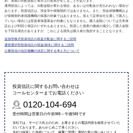
め、実際の分配金額と表示上の差異が生じることがあります。
運用状況によっては、分配金額が変わる場合、あるいは分配金が支払われない場合が
あります。投資信託は、預金等や保険契約ではありません。また、預金保険機構およ
び保険契約者保護機構の保護の対象ではありません。加えて証券会社を通して購入し
ていない場合には投資者保護基金の対象にもなりません。購入金額については元本保
証および利回り保証のいずれもありません。投資した資産の価値が減少して購入金額
を下回る場合がありますが、これによる損失は購入者が負担することとなります。
追加型株式投資信託の収益分配金に関するご説明
通貨選択型投資信託の収益/損失に関するご説明
公募投信の信託報酬の決定に関する考え方について
投資信託に関するお問い合わせは
コールセンターまでお電話ください
0120-104-694
受付時間は営業日の午前9時～午後5時です
当社では、サービス向上のため、お客さまとの電話内容を録音させていた
だいております。あらかじめご了承ください。
当社は録音した内容について、厳重に管理し適切な取り扱いをいたしま