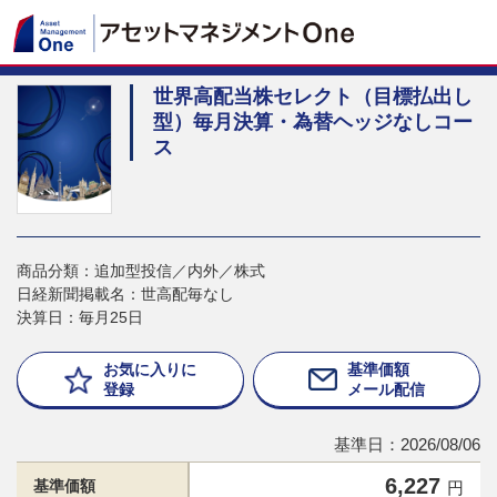
世界高配当株セレクト（目標払出し
型）毎月決算・為替ヘッジなしコー
ス
商品分類：追加型投信／内外／株式
日経新聞掲載名：世高配毎なし
決算日：毎月25日
お気に入りに
基準価額
登録
メール配信
基準日：2026/08/06
6,227
基準価額
円