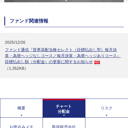
ファンド関連情報
2025/12/26
ファンド通信『世界高配当株セレクト（目標払出し型）毎月決
算・為替ヘッジなしコース／毎月決算・為替ヘッジありコース』
目標払出し額（分配金）の更新に関するお知らせ
（1,352KB）
チャート
概要
リスク
分配金
お申込みメモ
取扱販売会社