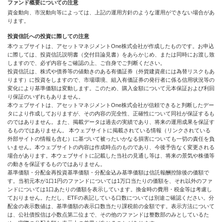
ファンド概要についての注意
資金動向、市況動向等によっては、上記の運用方針のような運用ができない場合があ
ります。
投資信託への投資に際しての注意
本ウェブサイトは、アセットマネジメントOne株式会社が作成したものです。お申込
に際しては、投資信託説明書（交付目論見書）をあらかじめ、または同時にお渡し致
しますので、必ず内容をご確認の上、ご自身でご判断ください。
投資信託は、株式や債券等の値動きのある有価証券（外貨建資産には為替リスクもあ
ります）に投資をしますので、市場環境、組入有価証券の発行者に係る信用状況等の
変化により基準価額は変動します。このため、購入金額について元本保証および利回
り保証のいずれもありません。
本ウェブサイトは、アセットマネジメントOne株式会社が信頼できると判断したデー
タにより作成しておりますが、その内容の完全性、正確性について同社が保証するも
のではありません。また、掲載データは過去の実績であり、将来の運用成果を保証す
るものではありません。 本ウェブサイトに掲載されている情報（リンクされている
外部サイトの情報も含む）に基づいて被ったいかなる損害についても一切の責任を負
いません。本ウェブサイトの内容は作成時点のものであり、今後予告なく変更される
場合があります。本ウェブサイトに記載した当社の見通し等は、将来の景気や株価等
の動きを保証するものではありません。
基準価額・分配金再投資基準価額・分配金込み基準価額は信託報酬控除後の価額で
す。当初元本が1口1円のファンドについては1万口当たりの価額を、それ以外のファ
ンドについては1口あたりの価額を表示しています。換金時の費用・税金等は考慮し
ておりません。ただし、ETFの表記している口数については別途ご確認ください。分
配金の表示数値は、基準価額の表示口数当たり課税前の金額です。表示方法について
は、公社債投信は小数点第二位まで、その他のファンドは整数部のみとしているた