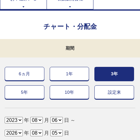
チャート・分配金
期間
6ヵ月
1年
3年
5年
10年
設定来
年
月
日 ～
年
月
日