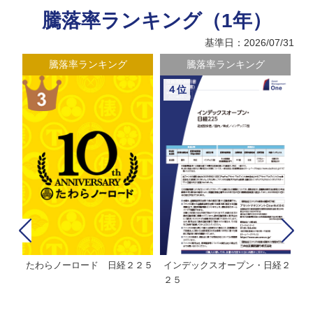
騰落率ランキング（1年）
基準日：2026/07/31
騰落率ランキング
騰落率ランキング
４位
たわらノーロード 日経２２５
インデックスオープン・日経２
Ｍ
株式フ
２５
ン