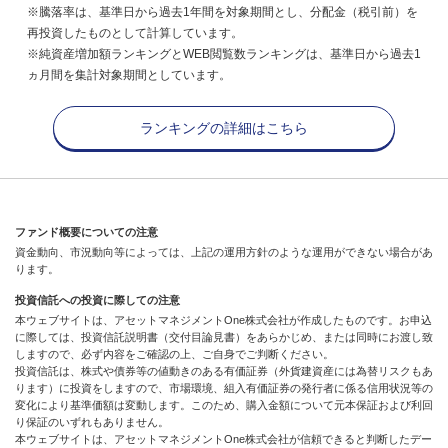
※騰落率は、基準日から過去1年間を対象期間とし、分配金（税引前）を
再投資したものとして計算しています。
※純資産増加額ランキングとWEB閲覧数ランキングは、基準日から過去1
ヵ月間を集計対象期間としています。
ランキングの詳細はこちら
ファンド概要についての注意
資金動向、市況動向等によっては、上記の運用方針のような運用ができない場合があ
ります。
投資信託への投資に際しての注意
本ウェブサイトは、アセットマネジメントOne株式会社が作成したものです。お申込
に際しては、投資信託説明書（交付目論見書）をあらかじめ、または同時にお渡し致
しますので、必ず内容をご確認の上、ご自身でご判断ください。
投資信託は、株式や債券等の値動きのある有価証券（外貨建資産には為替リスクもあ
ります）に投資をしますので、市場環境、組入有価証券の発行者に係る信用状況等の
変化により基準価額は変動します。このため、購入金額について元本保証および利回
り保証のいずれもありません。
本ウェブサイトは、アセットマネジメントOne株式会社が信頼できると判断したデー