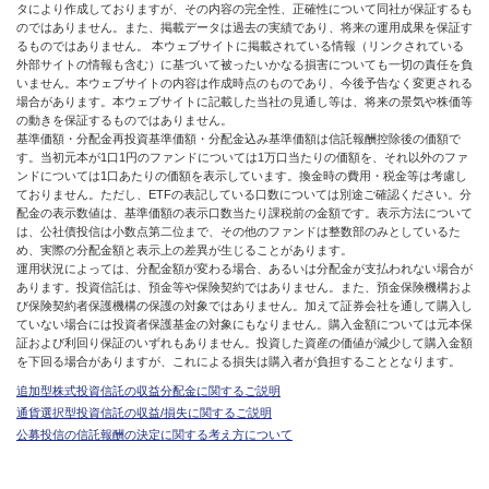
タにより作成しておりますが、その内容の完全性、正確性について同社が保証するも
のではありません。また、掲載データは過去の実績であり、将来の運用成果を保証す
るものではありません。 本ウェブサイトに掲載されている情報（リンクされている
外部サイトの情報も含む）に基づいて被ったいかなる損害についても一切の責任を負
いません。本ウェブサイトの内容は作成時点のものであり、今後予告なく変更される
場合があります。本ウェブサイトに記載した当社の見通し等は、将来の景気や株価等
の動きを保証するものではありません。
基準価額・分配金再投資基準価額・分配金込み基準価額は信託報酬控除後の価額で
す。当初元本が1口1円のファンドについては1万口当たりの価額を、それ以外のファ
ンドについては1口あたりの価額を表示しています。換金時の費用・税金等は考慮し
ておりません。ただし、ETFの表記している口数については別途ご確認ください。分
配金の表示数値は、基準価額の表示口数当たり課税前の金額です。表示方法について
は、公社債投信は小数点第二位まで、その他のファンドは整数部のみとしているた
め、実際の分配金額と表示上の差異が生じることがあります。
運用状況によっては、分配金額が変わる場合、あるいは分配金が支払われない場合が
あります。投資信託は、預金等や保険契約ではありません。また、預金保険機構およ
び保険契約者保護機構の保護の対象ではありません。加えて証券会社を通して購入し
ていない場合には投資者保護基金の対象にもなりません。購入金額については元本保
証および利回り保証のいずれもありません。投資した資産の価値が減少して購入金額
を下回る場合がありますが、これによる損失は購入者が負担することとなります。
追加型株式投資信託の収益分配金に関するご説明
通貨選択型投資信託の収益/損失に関するご説明
公募投信の信託報酬の決定に関する考え方について