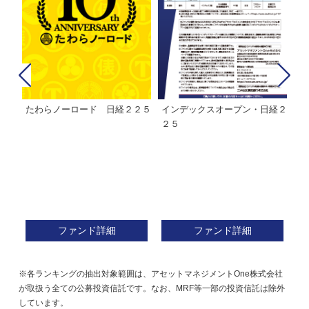
たわらノーロード 日経２２５
インデックスオープン・日経２
Ｍ
株式フ
２５
ン
ファンド詳細
ファンド詳細
※各ランキングの抽出対象範囲は、アセットマネジメントOne株式会社
が取扱う全ての公募投資信託です。なお、MRF等一部の投資信託は除外
しています。