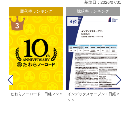
基準日：2026/07/31
騰落率ランキング
騰落率ランキング
４位
たわらノーロード 日経２２５
インデックスオープン・日経２
Ｍ
株式フ
２５
ン