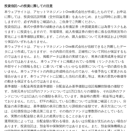
投資信託への投資に際しての注意
本ウェブサイトは、アセットマネジメントOne株式会社が作成したものです。お申込
に際しては、投資信託説明書（交付目論見書）をあらかじめ、または同時にお渡し致
しますので、必ず内容をご確認の上、ご自身でご判断ください。
投資信託は、株式や債券等の値動きのある有価証券（外貨建資産には為替リスクもあ
ります）に投資をしますので、市場環境、組入有価証券の発行者に係る信用状況等の
変化により基準価額は変動します。このため、購入金額について元本保証および利回
り保証のいずれもありません。
本ウェブサイトは、アセットマネジメントOne株式会社が信頼できると判断したデー
タにより作成しておりますが、その内容の完全性、正確性について同社が保証するも
のではありません。また、掲載データは過去の実績であり、将来の運用成果を保証す
るものではありません。 本ウェブサイトに掲載されている情報（リンクされている
外部サイトの情報も含む）に基づいて被ったいかなる損害についても一切の責任を負
いません。本ウェブサイトの内容は作成時点のものであり、今後予告なく変更される
場合があります。本ウェブサイトに記載した当社の見通し等は、将来の景気や株価等
の動きを保証するものではありません。
基準価額・分配金再投資基準価額・分配金込み基準価額は信託報酬控除後の価額で
す。当初元本が1口1円のファンドについては1万口当たりの価額を、それ以外のファ
ンドについては1口あたりの価額を表示しています。換金時の費用・税金等は考慮し
ておりません。ただし、ETFの表記している口数については別途ご確認ください。分
配金の表示数値は、基準価額の表示口数当たり課税前の金額です。表示方法について
は、公社債投信は小数点第二位まで、その他のファンドは整数部のみとしているた
め、実際の分配金額と表示上の差異が生じることがあります。
運用状況によっては、分配金額が変わる場合、あるいは分配金が支払われない場合が
あります。投資信託は、預金等や保険契約ではありません。また、預金保険機構およ