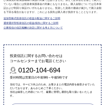
び保険契約者保護機構の保護の対象ではありません。加えて証券会社を通して購入し
ていない場合には投資者保護基金の対象にもなりません。購入金額については元本保
証および利回り保証のいずれもありません。投資した資産の価値が減少して購入金額
を下回る場合がありますが、これによる損失は購入者が負担することとなります。
追加型株式投資信託の収益分配金に関するご説明
通貨選択型投資信託の収益/損失に関するご説明
公募投信の信託報酬の決定に関する考え方について
投資信託に関するお問い合わせは
コールセンターまでお電話ください
0120-104-694
受付時間は営業日の午前9時～午後5時です
当社では、サービス向上のため、お客さまとの電話内容を録音させていた
だいております。あらかじめご了承ください。
当社は録音した内容について、厳重に管理し適切な取り扱いをいたしま
す。