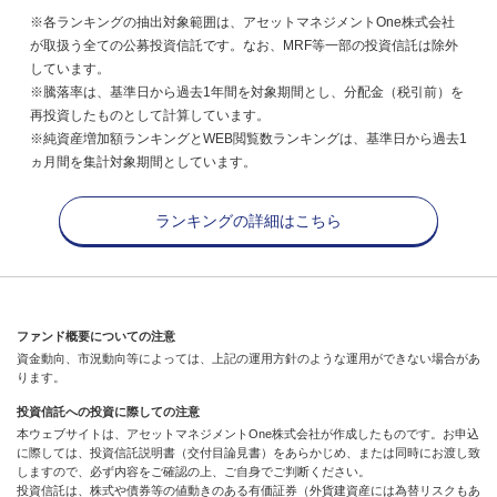
※各ランキングの抽出対象範囲は、アセットマネジメントOne株式会社
が取扱う全ての公募投資信託です。なお、MRF等一部の投資信託は除外
しています。
※騰落率は、基準日から過去1年間を対象期間とし、分配金（税引前）を
再投資したものとして計算しています。
※純資産増加額ランキングとWEB閲覧数ランキングは、基準日から過去1
ヵ月間を集計対象期間としています。
ランキングの詳細はこちら
ファンド概要についての注意
資金動向、市況動向等によっては、上記の運用方針のような運用ができない場合があ
ります。
投資信託への投資に際しての注意
本ウェブサイトは、アセットマネジメントOne株式会社が作成したものです。お申込
に際しては、投資信託説明書（交付目論見書）をあらかじめ、または同時にお渡し致
しますので、必ず内容をご確認の上、ご自身でご判断ください。
投資信託は、株式や債券等の値動きのある有価証券（外貨建資産には為替リスクもあ