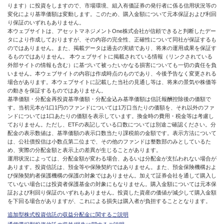
ります）に投資をしますので、市場環境、組入有価証券の発行者に係る信用状況等の
変化により基準価額は変動します。このため、購入金額について元本保証および利回
り保証のいずれもありません。
本ウェブサイトは、アセットマネジメントOne株式会社が信頼できると判断したデー
タにより作成しておりますが、その内容の完全性、正確性について同社が保証するも
のではありません。また、掲載データは過去の実績であり、将来の運用成果を保証す
るものではありません。 本ウェブサイトに掲載されている情報（リンクされている
外部サイトの情報も含む）に基づいて被ったいかなる損害についても一切の責任を負
いません。本ウェブサイトの内容は作成時点のものであり、今後予告なく変更される
場合があります。本ウェブサイトに記載した当社の見通し等は、将来の景気や株価等
の動きを保証するものではありません。
基準価額・分配金再投資基準価額・分配金込み基準価額は信託報酬控除後の価額で
す。当初元本が1口1円のファンドについては1万口当たりの価額を、それ以外のファ
ンドについては1口あたりの価額を表示しています。換金時の費用・税金等は考慮し
ておりません。ただし、ETFの表記している口数については別途ご確認ください。分
配金の表示数値は、基準価額の表示口数当たり課税前の金額です。表示方法について
は、公社債投信は小数点第二位まで、その他のファンドは整数部のみとしているた
め、実際の分配金額と表示上の差異が生じることがあります。
運用状況によっては、分配金額が変わる場合、あるいは分配金が支払われない場合が
あります。投資信託は、預金等や保険契約ではありません。また、預金保険機構およ
び保険契約者保護機構の保護の対象ではありません。加えて証券会社を通して購入し
ていない場合には投資者保護基金の対象にもなりません。購入金額については元本保
証および利回り保証のいずれもありません。投資した資産の価値が減少して購入金額
を下回る場合がありますが、これによる損失は購入者が負担することとなります。
追加型株式投資信託の収益分配金に関するご説明