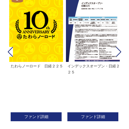
たわらノーロード 日経２２５
インデックスオープン・日経２
Ｍ
株式フ
２５
ン
ファンド詳細
ファンド詳細