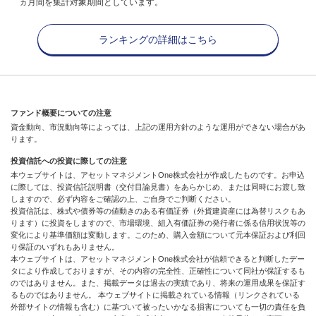
ヵ月間を集計対象期間としています。
ランキングの詳細はこちら
ファンド概要についての注意
資金動向、市況動向等によっては、上記の運用方針のような運用ができない場合があ
ります。
投資信託への投資に際しての注意
本ウェブサイトは、アセットマネジメントOne株式会社が作成したものです。お申込
に際しては、投資信託説明書（交付目論見書）をあらかじめ、または同時にお渡し致
しますので、必ず内容をご確認の上、ご自身でご判断ください。
投資信託は、株式や債券等の値動きのある有価証券（外貨建資産には為替リスクもあ
ります）に投資をしますので、市場環境、組入有価証券の発行者に係る信用状況等の
変化により基準価額は変動します。このため、購入金額について元本保証および利回
り保証のいずれもありません。
本ウェブサイトは、アセットマネジメントOne株式会社が信頼できると判断したデー
タにより作成しておりますが、その内容の完全性、正確性について同社が保証するも
のではありません。また、掲載データは過去の実績であり、将来の運用成果を保証す
るものではありません。 本ウェブサイトに掲載されている情報（リンクされている
外部サイトの情報も含む）に基づいて被ったいかなる損害についても一切の責任を負