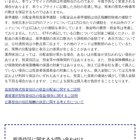
いません。本ウェブサイトの内容は作成時点のものであり、今後予告なく変更される
場合があります。本ウェブサイトに記載した当社の見通し等は、将来の景気や株価等
の動きを保証するものではありません。
基準価額・分配金再投資基準価額・分配金込み基準価額は信託報酬控除後の価額で
す。当初元本が1口1円のファンドについては1万口当たりの価額を、それ以外のファ
ンドについては1口あたりの価額を表示しています。換金時の費用・税金等は考慮し
ておりません。ただし、ETFの表記している口数については別途ご確認ください。分
配金の表示数値は、基準価額の表示口数当たり課税前の金額です。表示方法について
は、公社債投信は小数点第二位まで、その他のファンドは整数部のみとしているた
め、実際の分配金額と表示上の差異が生じることがあります。
運用状況によっては、分配金額が変わる場合、あるいは分配金が支払われない場合が
あります。投資信託は、預金等や保険契約ではありません。また、預金保険機構およ
び保険契約者保護機構の保護の対象ではありません。加えて証券会社を通して購入し
ていない場合には投資者保護基金の対象にもなりません。購入金額については元本保
証および利回り保証のいずれもありません。投資した資産の価値が減少して購入金額
を下回る場合がありますが、これによる損失は購入者が負担することとなります。
追加型株式投資信託の収益分配金に関するご説明
通貨選択型投資信託の収益/損失に関するご説明
公募投信の信託報酬の決定に関する考え方について
投資信託に関するお問い合わせは