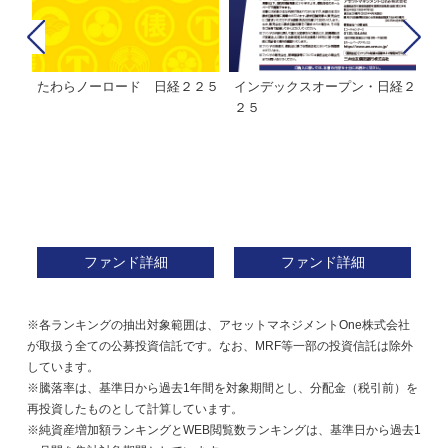
たわらノーロード 日経２２５
インデックスオープン・日経２
Ｍ
株式フ
２５
ン
ファンド詳細
ファンド詳細
※各ランキングの抽出対象範囲は、アセットマネジメントOne株式会社
が取扱う全ての公募投資信託です。なお、MRF等一部の投資信託は除外
しています。
※騰落率は、基準日から過去1年間を対象期間とし、分配金（税引前）を
再投資したものとして計算しています。
※純資産増加額ランキングとWEB閲覧数ランキングは、基準日から過去1