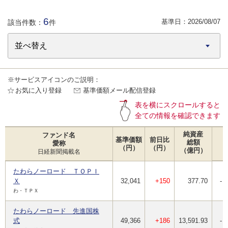
6
基準日：
2026/08/07
該当件数：
件
※サービスアイコンのご説明：
お気に入り登録
基準価額メール配信登録
表を横にスクロールすると
全ての情報を確認できます
純資産
ファンド名
基準価額
前日比
総額
愛称
（円）
（円）
（億円）
日経新聞掲載名
たわらノーロード ＴＯＰＩ
Ｘ
32,041
+150
377.70
-
わ・ＴＰＸ
たわらノーロード 先進国株
式
49,366
+186
13,591.93
-