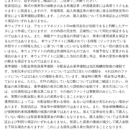
しますので、必ず内容をご確認の上、ご自身でご判断ください。
投資信託は、株式や債券等の値動きのある有価証券（外貨建資産には為替リスクもあ
ります）に投資をしますので、市場環境、組入有価証券の発行者に係る信用状況等の
変化により基準価額は変動します。このため、購入金額について元本保証および利回
り保証のいずれもありません。
本ウェブサイトは、アセットマネジメントOne株式会社が信頼できると判断したデー
タにより作成しておりますが、その内容の完全性、正確性について同社が保証するも
のではありません。また、掲載データは過去の実績であり、将来の運用成果を保証す
るものではありません。 本ウェブサイトに掲載されている情報（リンクされている
外部サイトの情報も含む）に基づいて被ったいかなる損害についても一切の責任を負
いません。本ウェブサイトの内容は作成時点のものであり、今後予告なく変更される
場合があります。本ウェブサイトに記載した当社の見通し等は、将来の景気や株価等
の動きを保証するものではありません。
基準価額・分配金再投資基準価額・分配金込み基準価額は信託報酬控除後の価額で
す。当初元本が1口1円のファンドについては1万口当たりの価額を、それ以外のファ
ンドについては1口あたりの価額を表示しています。換金時の費用・税金等は考慮し
ておりません。ただし、ETFの表記している口数については別途ご確認ください。分
配金の表示数値は、基準価額の表示口数当たり課税前の金額です。表示方法について
は、公社債投信は小数点第二位まで、その他のファンドは整数部のみとしているた
め、実際の分配金額と表示上の差異が生じることがあります。
運用状況によっては、分配金額が変わる場合、あるいは分配金が支払われない場合が
あります。投資信託は、預金等や保険契約ではありません。また、預金保険機構およ
び保険契約者保護機構の保護の対象ではありません。加えて証券会社を通して購入し
ていない場合には投資者保護基金の対象にもなりません。購入金額については元本保
証および利回り保証のいずれもありません。投資した資産の価値が減少して購入金額
を下回る場合がありますが、これによる損失は購入者が負担することとなります。