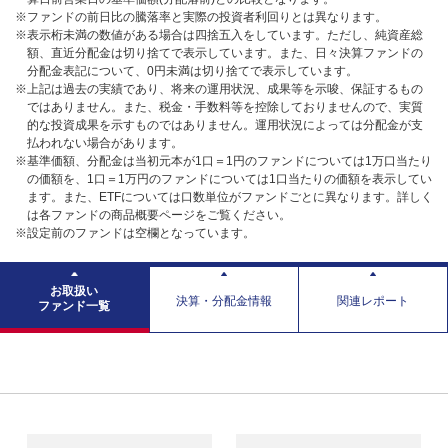
※ファンドの前日比の騰落率と実際の投資者利回りとは異なります。
※表示桁未満の数値がある場合は四捨五入をしています。ただし、純資産総
額、直近分配金は切り捨てで表示しています。また、日々決算ファンドの
分配金表記について、0円未満は切り捨てで表示しています。
※上記は過去の実績であり、将来の運用状況、成果等を示唆、保証するもの
ではありません。また、税金・手数料等を控除しておりませんので、実質
的な投資成果を示すものではありません。運用状況によっては分配金が支
払われない場合があります。
※基準価額、分配金は当初元本が1口＝1円のファンドについては1万口当たり
の価額を、1口＝1万円のファンドについては1口当たりの価額を表示してい
ます。また、ETFについては口数単位がファンドごとに異なります。詳しく
は各ファンドの商品概要ページをご覧ください。
※設定前のファンドは空欄となっています。
お取扱い
決算・分配金情報
関連レポート
ファンド一覧