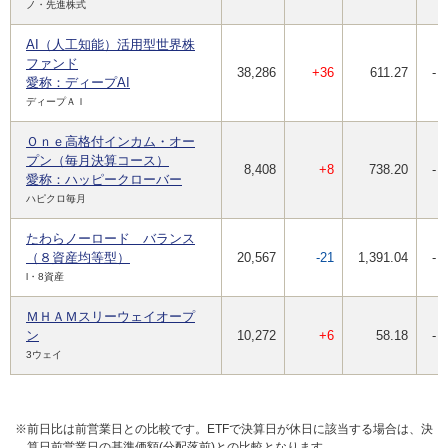
ノ・先進株式
AI（人工知能）活用型世界株
ファンド
38,286
+36
611.27
-
愛称：ディープAI
ディープＡＩ
Ｏｎｅ高格付インカム・オー
プン（毎月決算コース）
8,408
+8
738.20
-
愛称：ハッピークローバー
ハピクロ毎月
たわらノーロード バランス
（８資産均等型）
20,567
-21
1,391.04
-
l・8資産
ＭＨＡＭスリーウェイオープ
ン
10,272
+6
58.18
-
3ウェイ
※前日比は前営業日との比較です。ETFで決算日が休日に該当する場合は、決
算日前営業日の基準価額(分配落前)との比較となります。