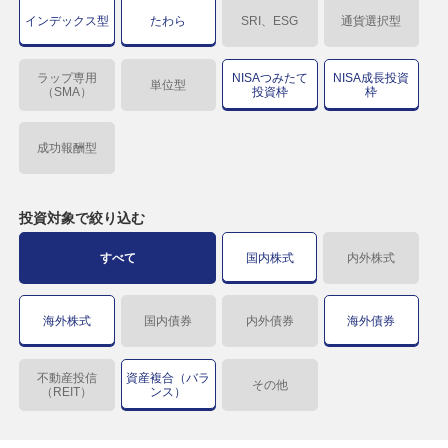
インデックス型
たわら
SRI、ESG
通貨選択型
ラップ専用
NISAつみたて
NISA成長投資
単位型
（SMA）
投資枠
枠
成功報酬型
投資対象で
絞り込む
すべて
国内株式
内外株式
海外株式
国内債券
内外債券
海外債券
不動産投信
資産複合（バラ
その他
（REIT）
ンス）