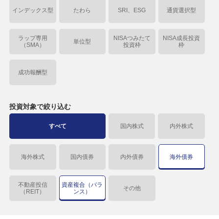
インデックス型
たわら
SRI、ESG
通貨選択型
ラップ専用
NISAつみたて
NISA成長投資
単位型
（SMA）
投資枠
枠
成功報酬型
投資対象で
絞り込む
すべて
国内株式
内外株式
海外株式
国内債券
内外債券
海外債券
不動産投信
資産複合（バラ
その他
（REIT）
ンス）