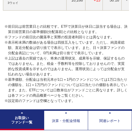
10,266
+15
58.16
-
3ウェイ
※前日比は前営業日との比較です。ETFで決算日が休日に該当する場合は、決
算日前営業日の基準価額(分配落前)との比較となります。
※ファンドの前日比の騰落率と実際の投資者利回りとは異なります。
※表示桁未満の数値がある場合は四捨五入をしています。ただし、純資産総
額、直近分配金は切り捨てで表示しています。また、日々決算ファンドの
分配金表記について、0円未満は切り捨てで表示しています。
※上記は過去の実績であり、将来の運用状況、成果等を示唆、保証するもの
ではありません。また、税金・手数料等を控除しておりませんので、実質
的な投資成果を示すものではありません。運用状況によっては分配金が支
払われない場合があります。
※基準価額、分配金は当初元本が1口＝1円のファンドについては1万口当たり
の価額を、1口＝1万円のファンドについては1口当たりの価額を表示してい
ます。また、ETFについては口数単位がファンドごとに異なります。詳しく
は各ファンドの商品概要ページをご覧ください。
※設定前のファンドは空欄となっています。
お取扱い
決算・分配金情報
関連レポート
ファンド一覧