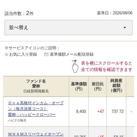
2
基準日：
2026/08/06
該当件数：
件
※サービスアイコンのご説明：
お気に入り登録
基準価額メール配信登録
表を横にスクロールすると
全ての情報を確認できます
純資産
ファンド名
基準価額
前日比
総額
愛称
（円）
（円）
（億円）
日経新聞掲載名
Ｏｎｅ高格付インカム・オープ
ン（毎月決算コース）
8,400
+47
737.72
-
愛称：ハッピークローバー
ハピクロ毎月
ＭＨＡＭスリーウェイオープン