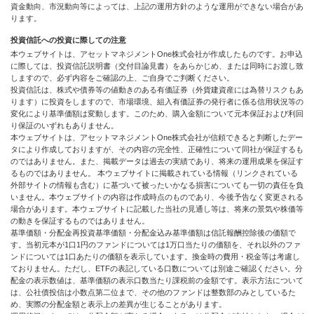
資金動向、市況動向等によっては、上記の運用方針のような運用ができない場合があ
ります。
投資信託への投資に際しての注意
本ウェブサイトは、アセットマネジメントOne株式会社が作成したものです。お申込
に際しては、投資信託説明書（交付目論見書）をあらかじめ、または同時にお渡し致
しますので、必ず内容をご確認の上、ご自身でご判断ください。
投資信託は、株式や債券等の値動きのある有価証券（外貨建資産には為替リスクもあ
ります）に投資をしますので、市場環境、組入有価証券の発行者に係る信用状況等の
変化により基準価額は変動します。このため、購入金額について元本保証および利回
り保証のいずれもありません。
本ウェブサイトは、アセットマネジメントOne株式会社が信頼できると判断したデー
タにより作成しておりますが、その内容の完全性、正確性について同社が保証するも
のではありません。また、掲載データは過去の実績であり、将来の運用成果を保証す
るものではありません。 本ウェブサイトに掲載されている情報（リンクされている
外部サイトの情報も含む）に基づいて被ったいかなる損害についても一切の責任を負
いません。本ウェブサイトの内容は作成時点のものであり、今後予告なく変更される
場合があります。本ウェブサイトに記載した当社の見通し等は、将来の景気や株価等
の動きを保証するものではありません。
基準価額・分配金再投資基準価額・分配金込み基準価額は信託報酬控除後の価額で
す。当初元本が1口1円のファンドについては1万口当たりの価額を、それ以外のファ
ンドについては1口あたりの価額を表示しています。換金時の費用・税金等は考慮し
ておりません。ただし、ETFの表記している口数については別途ご確認ください。分
配金の表示数値は、基準価額の表示口数当たり課税前の金額です。表示方法について
は、公社債投信は小数点第二位まで、その他のファンドは整数部のみとしているた
め、実際の分配金額と表示上の差異が生じることがあります。