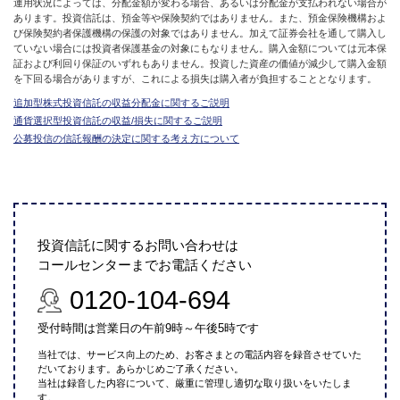
運用状況によっては、分配金額が変わる場合、あるいは分配金が支払われない場合が
あります。投資信託は、預金等や保険契約ではありません。また、預金保険機構およ
び保険契約者保護機構の保護の対象ではありません。加えて証券会社を通して購入し
ていない場合には投資者保護基金の対象にもなりません。購入金額については元本保
証および利回り保証のいずれもありません。投資した資産の価値が減少して購入金額
を下回る場合がありますが、これによる損失は購入者が負担することとなります。
追加型株式投資信託の収益分配金に関するご説明
通貨選択型投資信託の収益/損失に関するご説明
公募投信の信託報酬の決定に関する考え方について
投資信託に関するお問い合わせは
コールセンターまでお電話ください
0120-104-694
受付時間は営業日の午前9時～午後5時です
当社では、サービス向上のため、お客さまとの電話内容を録音させていた
だいております。あらかじめご了承ください。
当社は録音した内容について、厳重に管理し適切な取り扱いをいたしま
す。