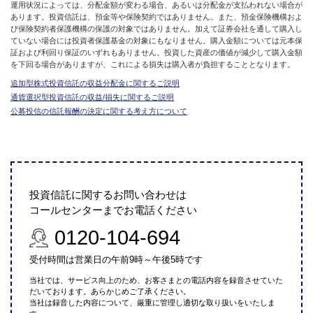
運用状況によっては、分配金額が変わる場合、あるいは分配金が支払われない場合が
あります。投資信託は、預金等や保険契約ではありません。また、預金保険機構およ
び保険契約者保護機構の保護の対象ではありません。加えて証券会社を通して購入し
ていない場合には投資者保護基金の対象にもなりません。購入金額については元本保
証および利回り保証のいずれもありません。投資した資産の価値が減少して購入金額
を下回る場合がありますが、これによる損失は購入者が負担することとなります。
追加型株式投資信託の収益分配金に関するご説明
通貨選択型投資信託の収益/損失に関するご説明
公募投信の信託報酬の決定に関する考え方について
投資信託に関するお問い合わせは
コールセンターまでお電話ください
0120-104-694
受付時間は営業日の午前9時～午後5時です
当社では、サービス向上のため、お客さまとの電話内容を録音させていた
だいております。あらかじめご了承ください。
当社は録音した内容について、厳重に管理し適切な取り扱いをいたしま