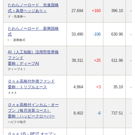
たわらノーロード 先進国株
式＜為替ヘッジあり＞
27,694
+160
396.10
-
ド・先進株へ
たわらノーロード 新興国株
式
33,490
-106
630.96
-
l ・ 新興株式
AI（人工知能）活用型世界株
ファンド
38,311
+25
611.96
-
愛称：ディープAI
ディープＡＩ
Ｏｎｅ高格付外債ファンド
愛称：トリプルエース
4,864
+3
35.10
-
ＡＡＡ
Ｏｎｅ高格付インカム・オー
プン（毎月決算コース）
8,402
-6
737.51
-
愛称：ハッピークローバー
ハピクロ毎月
Ｏｎｅ US－REIT オープン