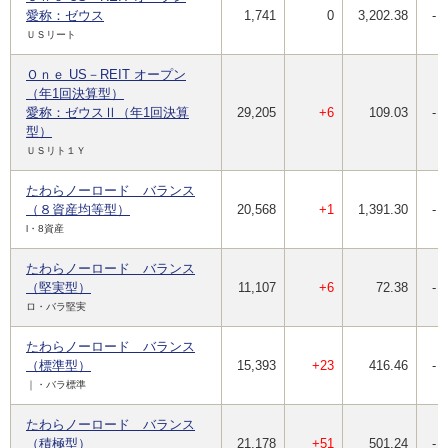
愛称：ゼウス
1,741
0
3,202.38
-
ＵＳリート
Ｏｎｅ US－REIT オープン
（年1回決算型）
愛称：ゼウスⅡ（年1回決算
29,205
+6
109.03
-
型）
ＵＳリト１Ｙ
たわらノーロード バランス
（８資産均等型）
20,568
+1
1,391.30
-
l・8資産
たわらノーロード バランス
（堅実型）
11,107
+6
72.38
-
ロ・バラ堅実
たわらノーロード バランス
（標準型）
15,393
+23
416.46
-
｜・バラ標準
たわらノーロード バランス
（積極型）
21,178
+51
501.24
-