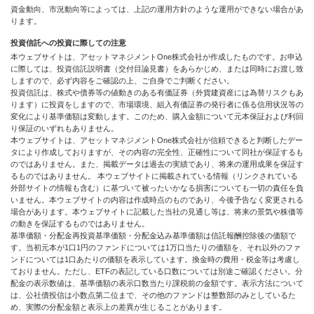
資金動向、市況動向等によっては、上記の運用方針のような運用ができない場合があ
ります。
投資信託への投資に際しての注意
本ウェブサイトは、アセットマネジメントOne株式会社が作成したものです。お申込
に際しては、投資信託説明書（交付目論見書）をあらかじめ、または同時にお渡し致
しますので、必ず内容をご確認の上、ご自身でご判断ください。
投資信託は、株式や債券等の値動きのある有価証券（外貨建資産には為替リスクもあ
ります）に投資をしますので、市場環境、組入有価証券の発行者に係る信用状況等の
変化により基準価額は変動します。このため、購入金額について元本保証および利回
り保証のいずれもありません。
本ウェブサイトは、アセットマネジメントOne株式会社が信頼できると判断したデー
タにより作成しておりますが、その内容の完全性、正確性について同社が保証するも
のではありません。また、掲載データは過去の実績であり、将来の運用成果を保証す
るものではありません。 本ウェブサイトに掲載されている情報（リンクされている
外部サイトの情報も含む）に基づいて被ったいかなる損害についても一切の責任を負
いません。本ウェブサイトの内容は作成時点のものであり、今後予告なく変更される
場合があります。本ウェブサイトに記載した当社の見通し等は、将来の景気や株価等
の動きを保証するものではありません。
基準価額・分配金再投資基準価額・分配金込み基準価額は信託報酬控除後の価額で
す。当初元本が1口1円のファンドについては1万口当たりの価額を、それ以外のファ
ンドについては1口あたりの価額を表示しています。換金時の費用・税金等は考慮し
ておりません。ただし、ETFの表記している口数については別途ご確認ください。分
配金の表示数値は、基準価額の表示口数当たり課税前の金額です。表示方法について
は、公社債投信は小数点第二位まで、その他のファンドは整数部のみとしているた
め、実際の分配金額と表示上の差異が生じることがあります。