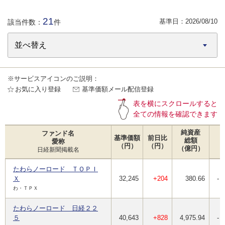
21
基準日：
2026/08/10
該当件数：
件
※サービスアイコンのご説明：
お気に入り登録
基準価額メール配信登録
表を横にスクロールすると
全ての情報を確認できます
純資産
ファンド名
基準価額
前日比
総額
愛称
（円）
（円）
（億円）
日経新聞掲載名
たわらノーロード ＴＯＰＩ
Ｘ
32,245
+204
380.66
-
わ・ＴＰＸ
たわらノーロード 日経２２
５
40,643
+828
4,975.94
-