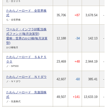
た・日２２５
たわらノーロード 全世界株
式
35,706
+87
3,678.54
-
ら・全世界株
ワールド・インフラ好配当株
式ファンド(毎月決算型)
愛称：世界のかけ橋(毎月決算
12,188
-34
142.13
-
型)
かけ橋毎月
たわらノーロード Ｓ＆Ｐ５
００
23,469
+48
2,944.19
-
ノ・SP500
たわらノーロード ＮＹダウ
42,607
-60
385.41
-
ノ・ＮＹダウ
たわらノーロード 先進国株
式
49,507
+141
13,633.19
-
ノ・先進株式