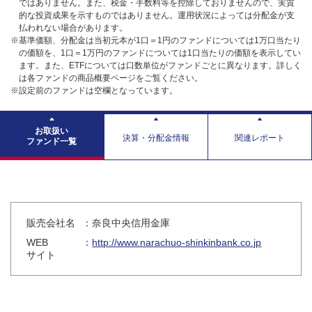
ではありません。また、税金・手数料等を控除しておりませんので、実質
的な投資成果を示すものではありません。運用状況によっては分配金が支
払われない場合があります。
※基準価額、分配金は当初元本が1口＝1円のファンドについては1万口当たり
の価額を、1口＝1万円のファンドについては1口当たりの価額を表示してい
ます。また、ETFについては口数単位がファンドごとに異なります。詳しく
は各ファンドの商品概要ページをご覧ください。
※設定前のファンドは空欄となっています。
お取扱い
決算・分配金情報
関連レポート
ファンド一覧
販売会社名
：奈良中央信用金庫
WEB
：
http://www.narachuo-shinkinbank.co.jp
サイト