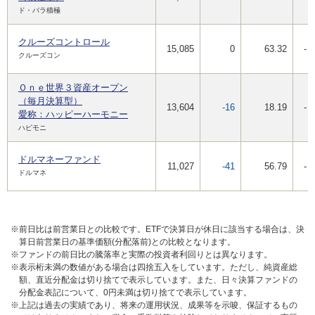
ド・バラ積極
クルーズコントロール
15,085
0
63.32
-
クルーズコン
Ｏｎｅ世界３資産オープン
（毎月決算型）
13,604
-16
18.19
-
愛称：ハッピーハーモニー
ハピモニ
ドルマネーファンド
11,027
-41
56.79
-
ドルマネ
※前日比は前営業日との比較です。ETFで決算日が休日に該当する場合は、決
算日前営業日の基準価額(分配落前)との比較となります。
※ファンドの前日比の騰落率と実際の投資者利回りとは異なります。
※表示桁未満の数値がある場合は四捨五入をしています。ただし、純資産総
額、直近分配金は切り捨てで表示しています。また、日々決算ファンドの
分配金表記について、0円未満は切り捨てで表示しています。
※上記は過去の実績であり、将来の運用状況、成果等を示唆、保証するもの