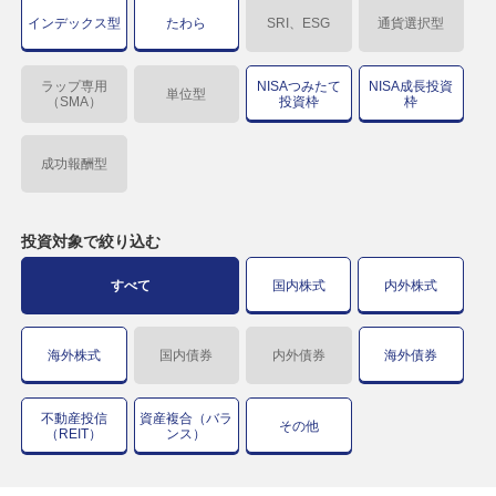
インデックス型
たわら
SRI、ESG
通貨選択型
ラップ専用
NISAつみたて
NISA成長投資
単位型
（SMA）
投資枠
枠
成功報酬型
投資対象で
絞り込む
すべて
国内株式
内外株式
海外株式
国内債券
内外債券
海外債券
不動産投信
資産複合（バラ
その他
（REIT）
ンス）