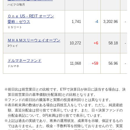
ハピクロ毎月
Ｏｎｅ US－REIT オープン
愛称：ゼウス
1,741
-4
3,202.96
-
ＵＳリート
ＭＨＡＭスリーウェイオープン
10,272
+6
58.18
-
3ウェイ
ドルマネーファンド
11,068
+59
56.96
-
ドルマネ
※前日比は前営業日との比較です。ETFで決算日が休日に該当する場合は、決
算日前営業日の基準価額(分配落前)との比較となります。
※ファンドの前日比の騰落率と実際の投資者利回りとは異なります。
※表示桁未満の数値がある場合は四捨五入をしています。ただし、純資産総
額、直近分配金は切り捨てで表示しています。また、日々決算ファンドの
分配金表記について、0円未満は切り捨てで表示しています。
※上記は過去の実績であり、将来の運用状況、成果等を示唆、保証するもの
ではありません。また、税金・手数料等を控除しておりませんので、実質