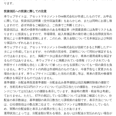
ります。
投資信託への投資に際しての注意
本ウェブサイトは、アセットマネジメントOne株式会社が作成したものです。お申込
に際しては、投資信託説明書（交付目論見書）をあらかじめ、または同時にお渡し致
しますので、必ず内容をご確認の上、ご自身でご判断ください。
投資信託は、株式や債券等の値動きのある有価証券（外貨建資産には為替リスクもあ
ります）に投資をしますので、市場環境、組入有価証券の発行者に係る信用状況等の
変化により基準価額は変動します。このため、購入金額について元本保証および利回
り保証のいずれもありません。
本ウェブサイトは、アセットマネジメントOne株式会社が信頼できると判断したデー
タにより作成しておりますが、その内容の完全性、正確性について同社が保証するも
のではありません。また、掲載データは過去の実績であり、将来の運用成果を保証す
るものではありません。 本ウェブサイトに掲載されている情報（リンクされている
外部サイトの情報も含む）に基づいて被ったいかなる損害についても一切の責任を負
いません。本ウェブサイトの内容は作成時点のものであり、今後予告なく変更される
場合があります。本ウェブサイトに記載した当社の見通し等は、将来の景気や株価等
の動きを保証するものではありません。
基準価額・分配金再投資基準価額・分配金込み基準価額は信託報酬控除後の価額で
す。当初元本が1口1円のファンドについては1万口当たりの価額を、それ以外のファ
ンドについては1口あたりの価額を表示しています。換金時の費用・税金等は考慮し
ておりません。ただし、ETFの表記している口数については別途ご確認ください。分
配金の表示数値は、基準価額の表示口数当たり課税前の金額です。表示方法について
は、公社債投信は小数点第二位まで、その他のファンドは整数部のみとしているた
め、実際の分配金額と表示上の差異が生じることがあります。
運用状況によっては、分配金額が変わる場合、あるいは分配金が支払われない場合が