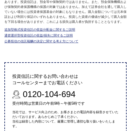
あります。投資信託は、預金等や保険契約ではありません。また、預金保険機構およ
び保険契約者保護機構の保護の対象ではありません。加えて証券会社を通して購入し
ていない場合には投資者保護基金の対象にもなりません。購入金額については元本保
証および利回り保証のいずれもありません。投資した資産の価値が減少して購入金額
を下回る場合がありますが、これによる損失は購入者が負担することとなります。
追加型株式投資信託の収益分配金に関するご説明
通貨選択型投資信託の収益/損失に関するご説明
公募投信の信託報酬の決定に関する考え方について
投資信託に関するお問い合わせは
コールセンターまでお電話ください
0120-104-694
受付時間は営業日の午前9時～午後5時です
当社では、サービス向上のため、お客さまとの電話内容を録音させていた
だいております。あらかじめご了承ください。
当社は録音した内容について、厳重に管理し適切な取り扱いをいたしま
す。