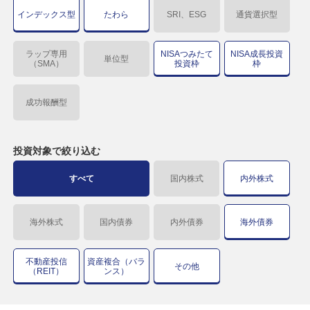
インデックス型
たわら
SRI、ESG
通貨選択型
ラップ専用
NISAつみたて
NISA成長投資
単位型
（SMA）
投資枠
枠
成功報酬型
投資対象で
絞り込む
すべて
国内株式
内外株式
海外株式
国内債券
内外債券
海外債券
不動産投信
資産複合（バラ
その他
（REIT）
ンス）