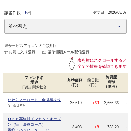
5
基準日：
2026/08/07
該当件数：
件
※サービスアイコンのご説明：
お気に入り登録
基準価額メール配信登録
表を横にスクロールすると
全ての情報を確認できます
純資産
ファンド名
基準価額
前日比
総額
愛称
（円）
（円）
（億円）
日経新聞掲載名
たわらノーロード 全世界株式
35,619
+69
3,666.36
-
ら・全世界株
Ｏｎｅ高格付インカム・オープ
ン（毎月決算コース）
8,408
+8
738.20
-
愛称：ハッピークローバー