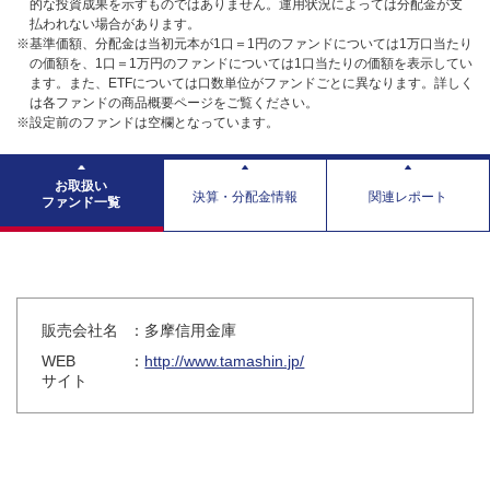
的な投資成果を示すものではありません。運用状況によっては分配金が支
払われない場合があります。
※基準価額、分配金は当初元本が1口＝1円のファンドについては1万口当たり
の価額を、1口＝1万円のファンドについては1口当たりの価額を表示してい
ます。また、ETFについては口数単位がファンドごとに異なります。詳しく
は各ファンドの商品概要ページをご覧ください。
※設定前のファンドは空欄となっています。
お取扱い
決算・分配金情報
関連レポート
ファンド一覧
販売会社名
：多摩信用金庫
WEB
：
http://www.tamashin.jp/
サイト