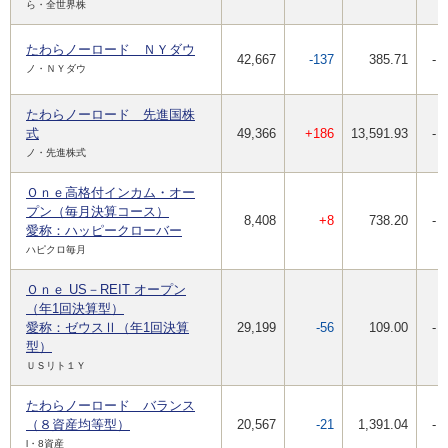
ら・全世界株
たわらノーロード ＮＹダウ
42,667
-137
385.71
-
ノ・ＮＹダウ
たわらノーロード 先進国株
式
49,366
+186
13,591.93
-
ノ・先進株式
Ｏｎｅ高格付インカム・オー
プン（毎月決算コース）
8,408
+8
738.20
-
愛称：ハッピークローバー
ハピクロ毎月
Ｏｎｅ US－REIT オープン
（年1回決算型）
愛称：ゼウスⅡ（年1回決算
29,199
-56
109.00
-
型）
ＵＳリト１Ｙ
たわらノーロード バランス
（８資産均等型）
20,567
-21
1,391.04
-
l・8資産