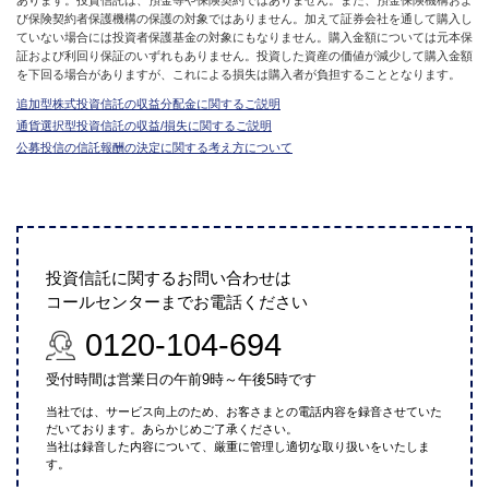
あります。投資信託は、預金等や保険契約ではありません。また、預金保険機構およ
び保険契約者保護機構の保護の対象ではありません。加えて証券会社を通して購入し
ていない場合には投資者保護基金の対象にもなりません。購入金額については元本保
証および利回り保証のいずれもありません。投資した資産の価値が減少して購入金額
を下回る場合がありますが、これによる損失は購入者が負担することとなります。
追加型株式投資信託の収益分配金に関するご説明
通貨選択型投資信託の収益/損失に関するご説明
公募投信の信託報酬の決定に関する考え方について
投資信託に関するお問い合わせは
コールセンターまでお電話ください
0120-104-694
受付時間は営業日の午前9時～午後5時です
当社では、サービス向上のため、お客さまとの電話内容を録音させていた
だいております。あらかじめご了承ください。
当社は録音した内容について、厳重に管理し適切な取り扱いをいたしま
す。