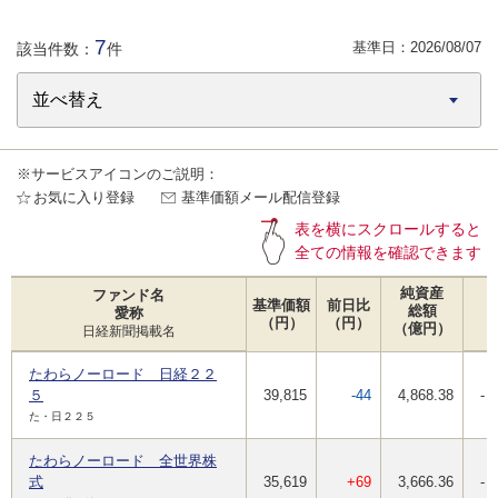
7
基準日：
2026/08/07
該当件数：
件
※サービスアイコンのご説明：
お気に入り登録
基準価額メール配信登録
表を横にスクロールすると
全ての情報を確認できます
純資産
ファンド名
基準価額
前日比
総額
愛称
（円）
（円）
（億円）
日経新聞掲載名
たわらノーロード 日経２２
５
39,815
-44
4,868.38
-
た・日２２５
たわらノーロード 全世界株
式
35,619
+69
3,666.36
-