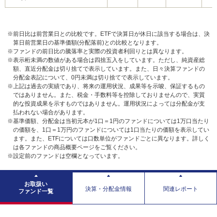
※前日比は前営業日との比較です。ETFで決算日が休日に該当する場合は、決
算日前営業日の基準価額(分配落前)との比較となります。
※ファンドの前日比の騰落率と実際の投資者利回りとは異なります。
※表示桁未満の数値がある場合は四捨五入をしています。ただし、純資産総
額、直近分配金は切り捨てで表示しています。また、日々決算ファンドの
分配金表記について、0円未満は切り捨てで表示しています。
※上記は過去の実績であり、将来の運用状況、成果等を示唆、保証するもの
ではありません。また、税金・手数料等を控除しておりませんので、実質
的な投資成果を示すものではありません。運用状況によっては分配金が支
払われない場合があります。
※基準価額、分配金は当初元本が1口＝1円のファンドについては1万口当たり
の価額を、1口＝1万円のファンドについては1口当たりの価額を表示してい
ます。また、ETFについては口数単位がファンドごとに異なります。詳しく
は各ファンドの商品概要ページをご覧ください。
※設定前のファンドは空欄となっています。
お取扱い
決算・分配金情報
関連レポート
ファンド一覧