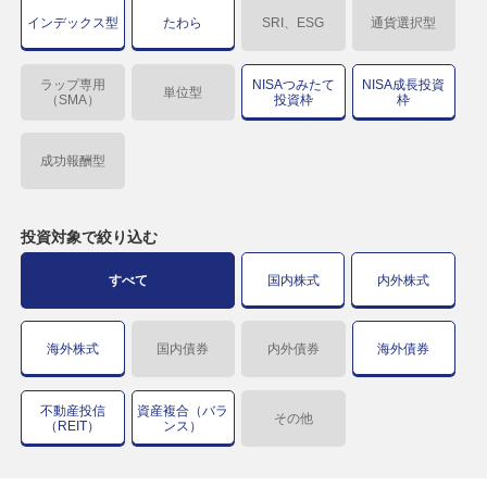
インデックス型
たわら
SRI、ESG
通貨選択型
ラップ専用
NISAつみたて
NISA成長投資
単位型
（SMA）
投資枠
枠
成功報酬型
投資対象で
絞り込む
すべて
国内株式
内外株式
海外株式
国内債券
内外債券
海外債券
不動産投信
資産複合（バラ
その他
（REIT）
ンス）