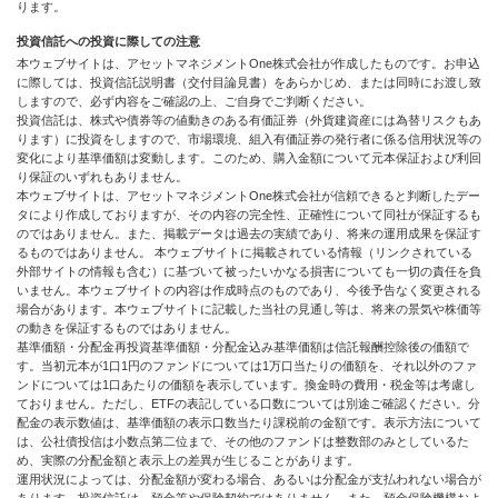
ります。
投資信託への投資に際しての注意
本ウェブサイトは、アセットマネジメントOne株式会社が作成したものです。お申込
に際しては、投資信託説明書（交付目論見書）をあらかじめ、または同時にお渡し致
しますので、必ず内容をご確認の上、ご自身でご判断ください。
投資信託は、株式や債券等の値動きのある有価証券（外貨建資産には為替リスクもあ
ります）に投資をしますので、市場環境、組入有価証券の発行者に係る信用状況等の
変化により基準価額は変動します。このため、購入金額について元本保証および利回
り保証のいずれもありません。
本ウェブサイトは、アセットマネジメントOne株式会社が信頼できると判断したデー
タにより作成しておりますが、その内容の完全性、正確性について同社が保証するも
のではありません。また、掲載データは過去の実績であり、将来の運用成果を保証す
るものではありません。 本ウェブサイトに掲載されている情報（リンクされている
外部サイトの情報も含む）に基づいて被ったいかなる損害についても一切の責任を負
いません。本ウェブサイトの内容は作成時点のものであり、今後予告なく変更される
場合があります。本ウェブサイトに記載した当社の見通し等は、将来の景気や株価等
の動きを保証するものではありません。
基準価額・分配金再投資基準価額・分配金込み基準価額は信託報酬控除後の価額で
す。当初元本が1口1円のファンドについては1万口当たりの価額を、それ以外のファ
ンドについては1口あたりの価額を表示しています。換金時の費用・税金等は考慮し
ておりません。ただし、ETFの表記している口数については別途ご確認ください。分
配金の表示数値は、基準価額の表示口数当たり課税前の金額です。表示方法について
は、公社債投信は小数点第二位まで、その他のファンドは整数部のみとしているた
め、実際の分配金額と表示上の差異が生じることがあります。
運用状況によっては、分配金額が変わる場合、あるいは分配金が支払われない場合が