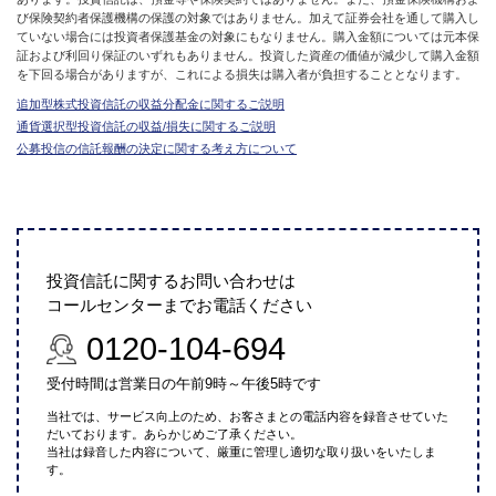
び保険契約者保護機構の保護の対象ではありません。加えて証券会社を通して購入し
ていない場合には投資者保護基金の対象にもなりません。購入金額については元本保
証および利回り保証のいずれもありません。投資した資産の価値が減少して購入金額
を下回る場合がありますが、これによる損失は購入者が負担することとなります。
追加型株式投資信託の収益分配金に関するご説明
通貨選択型投資信託の収益/損失に関するご説明
公募投信の信託報酬の決定に関する考え方について
投資信託に関するお問い合わせは
コールセンターまでお電話ください
0120-104-694
受付時間は営業日の午前9時～午後5時です
当社では、サービス向上のため、お客さまとの電話内容を録音させていた
だいております。あらかじめご了承ください。
当社は録音した内容について、厳重に管理し適切な取り扱いをいたしま
す。