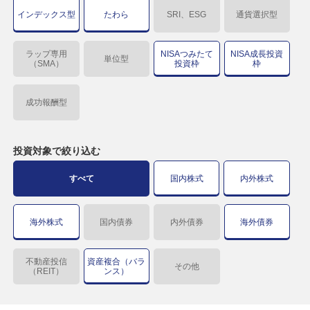
インデックス型
たわら
SRI、ESG
通貨選択型
ラップ専用
NISAつみたて
NISA成長投資
単位型
（SMA）
投資枠
枠
成功報酬型
投資対象で
絞り込む
すべて
国内株式
内外株式
海外株式
国内債券
内外債券
海外債券
不動産投信
資産複合（バラ
その他
（REIT）
ンス）