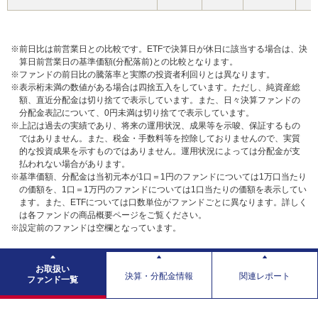
※前日比は前営業日との比較です。ETFで決算日が休日に該当する場合は、決
算日前営業日の基準価額(分配落前)との比較となります。
※ファンドの前日比の騰落率と実際の投資者利回りとは異なります。
※表示桁未満の数値がある場合は四捨五入をしています。ただし、純資産総
額、直近分配金は切り捨てで表示しています。また、日々決算ファンドの
分配金表記について、0円未満は切り捨てで表示しています。
※上記は過去の実績であり、将来の運用状況、成果等を示唆、保証するもの
ではありません。また、税金・手数料等を控除しておりませんので、実質
的な投資成果を示すものではありません。運用状況によっては分配金が支
払われない場合があります。
※基準価額、分配金は当初元本が1口＝1円のファンドについては1万口当たり
の価額を、1口＝1万円のファンドについては1口当たりの価額を表示してい
ます。また、ETFについては口数単位がファンドごとに異なります。詳しく
は各ファンドの商品概要ページをご覧ください。
※設定前のファンドは空欄となっています。
お取扱い
決算・分配金情報
関連レポート
ファンド一覧