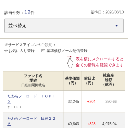
12
基準日：
2026/08/10
該当件数：
件
※サービスアイコンのご説明：
お気に入り登録
基準価額メール配信登録
表を横にスクロールすると
全ての情報を確認できます
純資産
ファンド名
基準価額
前日比
総額
愛称
（円）
（円）
（億円）
日経新聞掲載名
たわらノーロード ＴＯＰＩ
Ｘ
32,245
+204
380.66
-
わ・ＴＰＸ
たわらノーロード 日経２２
５
40,643
+828
4,975.94
-