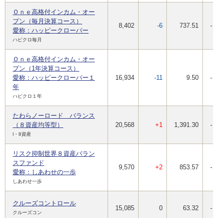
Ｏｎｅ高格付インカム・オー
プン（毎月決算コース）
8,402
-6
737.51
-
愛称：ハッピークローバー
ハピクロ毎月
Ｏｎｅ高格付インカム・オー
プン（1年決算コース）
愛称：ハッピークローバー１
16,934
-11
9.50
-
年
ハピクロ１年
たわらノーロード バランス
（８資産均等型）
20,568
+1
1,391.30
-
l・8資産
リスク抑制世界８資産バラン
スファンド
9,570
+2
853.57
-
愛称：しあわせの一歩
しあわせ一歩
クルーズコントロール
15,085
0
63.32
-
クルーズコン