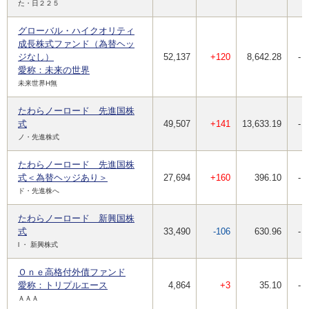
た・日２２５
グローバル・ハイクオリティ
成長株式ファンド（為替ヘッ
ジなし）
52,137
+120
8,642.28
-
愛称：未来の世界
未来世界H無
たわらノーロード 先進国株
式
49,507
+141
13,633.19
-
ノ・先進株式
たわらノーロード 先進国株
式＜為替ヘッジあり＞
27,694
+160
396.10
-
ド・先進株へ
たわらノーロード 新興国株
式
33,490
-106
630.96
-
l ・ 新興株式
Ｏｎｅ高格付外債ファンド
愛称：トリプルエース
4,864
+3
35.10
-
ＡＡＡ