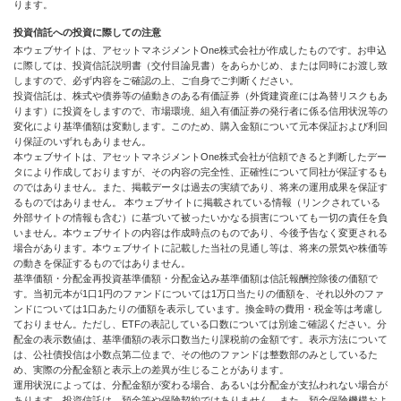
ります。
投資信託への投資に際しての注意
本ウェブサイトは、アセットマネジメントOne株式会社が作成したものです。お申込
に際しては、投資信託説明書（交付目論見書）をあらかじめ、または同時にお渡し致
しますので、必ず内容をご確認の上、ご自身でご判断ください。
投資信託は、株式や債券等の値動きのある有価証券（外貨建資産には為替リスクもあ
ります）に投資をしますので、市場環境、組入有価証券の発行者に係る信用状況等の
変化により基準価額は変動します。このため、購入金額について元本保証および利回
り保証のいずれもありません。
本ウェブサイトは、アセットマネジメントOne株式会社が信頼できると判断したデー
タにより作成しておりますが、その内容の完全性、正確性について同社が保証するも
のではありません。また、掲載データは過去の実績であり、将来の運用成果を保証す
るものではありません。 本ウェブサイトに掲載されている情報（リンクされている
外部サイトの情報も含む）に基づいて被ったいかなる損害についても一切の責任を負
いません。本ウェブサイトの内容は作成時点のものであり、今後予告なく変更される
場合があります。本ウェブサイトに記載した当社の見通し等は、将来の景気や株価等
の動きを保証するものではありません。
基準価額・分配金再投資基準価額・分配金込み基準価額は信託報酬控除後の価額で
す。当初元本が1口1円のファンドについては1万口当たりの価額を、それ以外のファ
ンドについては1口あたりの価額を表示しています。換金時の費用・税金等は考慮し
ておりません。ただし、ETFの表記している口数については別途ご確認ください。分
配金の表示数値は、基準価額の表示口数当たり課税前の金額です。表示方法について
は、公社債投信は小数点第二位まで、その他のファンドは整数部のみとしているた
め、実際の分配金額と表示上の差異が生じることがあります。
運用状況によっては、分配金額が変わる場合、あるいは分配金が支払われない場合が
あります。投資信託は、預金等や保険契約ではありません。また、預金保険機構およ