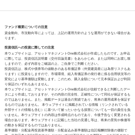
ファンド概要についての注意
資金動向、市況動向等によっては、上記の運用方針のような運用ができない場合があ
ります。
投資信託への投資に際しての注意
本ウェブサイトは、アセットマネジメントOne株式会社が作成したものです。お申込
に際しては、投資信託説明書（交付目論見書）をあらかじめ、または同時にお渡し致
しますので、必ず内容をご確認の上、ご自身でご判断ください。
投資信託は、株式や債券等の値動きのある有価証券（外貨建資産には為替リスクもあ
ります）に投資をしますので、市場環境、組入有価証券の発行者に係る信用状況等の
変化により基準価額は変動します。このため、購入金額について元本保証および利回
り保証のいずれもありません。
本ウェブサイトは、アセットマネジメントOne株式会社が信頼できると判断したデー
タにより作成しておりますが、その内容の完全性、正確性について同社が保証するも
のではありません。また、掲載データは過去の実績であり、将来の運用成果を保証す
るものではありません。 本ウェブサイトに掲載されている情報（リンクされている
外部サイトの情報も含む）に基づいて被ったいかなる損害についても一切の責任を負
いません。本ウェブサイトの内容は作成時点のものであり、今後予告なく変更される
場合があります。本ウェブサイトに記載した当社の見通し等は、将来の景気や株価等
の動きを保証するものではありません。
基準価額・分配金再投資基準価額・分配金込み基準価額は信託報酬控除後の価額で