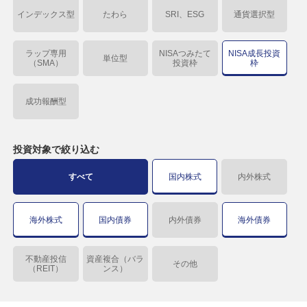
インデックス型
たわら
SRI、ESG
通貨選択型
ラップ専用
NISAつみたて
NISA成長投資
単位型
（SMA）
投資枠
枠
成功報酬型
投資対象で
絞り込む
すべて
国内株式
内外株式
海外株式
国内債券
内外債券
海外債券
不動産投信
資産複合（バラ
その他
（REIT）
ンス）