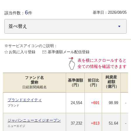
6
基準日：
2026/08/05
該当件数：
件
※サービスアイコンのご説明：
お気に入り登録
基準価額メール配信登録
表を横にスクロールすると
全ての情報を確認できます
純資産
ファンド名
基準価額
前日比
総額
愛称
（円）
（円）
（億円）
日経新聞掲載名
ブランドエクイティ
24,554
+691
98.99
-
ブランド
ジャパンニューエイジオープン
37,232
+813
51.64
-
ニューエイジ