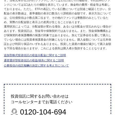
す。当初元本が1口1円のファンドについては1万口当たりの価額を、それ以外のファ
ンドについては1口あたりの価額を表示しています。換金時の費用・税金等は考慮し
ておりません。ただし、ETFの表記している口数については別途ご確認ください。分
配金の表示数値は、基準価額の表示口数当たり課税前の金額です。表示方法について
は、公社債投信は小数点第二位まで、その他のファンドは整数部のみとしているた
め、実際の分配金額と表示上の差異が生じることがあります。
運用状況によっては、分配金額が変わる場合、あるいは分配金が支払われない場合が
あります。投資信託は、預金等や保険契約ではありません。また、預金保険機構およ
び保険契約者保護機構の保護の対象ではありません。加えて証券会社を通して購入し
ていない場合には投資者保護基金の対象にもなりません。購入金額については元本保
証および利回り保証のいずれもありません。投資した資産の価値が減少して購入金額
を下回る場合がありますが、これによる損失は購入者が負担することとなります。
追加型株式投資信託の収益分配金に関するご説明
通貨選択型投資信託の収益/損失に関するご説明
公募投信の信託報酬の決定に関する考え方について
投資信託に関するお問い合わせは
コールセンターまでお電話ください
0120-104-694