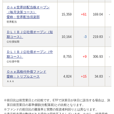
Ｏｎｅ世界好配当株オープン
（毎月決算コース）
15,359
+61
169.04
-
愛称：世界配当倶楽部
世界配当
ＤＬＩＢＪ公社債オープン（短
期コース）
10,164
-3
219.83
-
公社債短期
ＤＬＩＢＪ公社債オープン（中
期コース）
8,755
+9
306.93
-
公社債中期
Ｏｎｅ高格付外債ファンド
愛称：トリプルエース
4,824
+15
34.83
-
ＡＡＡ
※前日比は前営業日との比較です。ETFで決算日が休日に該当する場合は、決
算日前営業日の基準価額(分配落前)との比較となります。
※ファンドの前日比の騰落率と実際の投資者利回りとは異なります。