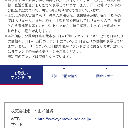
※表示桁未満の数値がある場合は四捨五入をしています。ただし、純資産総
額、直近分配金は切り捨てで表示しています。また、日々決算ファンドの
分配金表記について、0円未満は切り捨てで表示しています。
※上記は過去の実績であり、将来の運用状況、成果等を示唆、保証するもの
ではありません。また、税金・手数料等を控除しておりませんので、実質
的な投資成果を示すものではありません。運用状況によっては分配金が支
払われない場合があります。
※基準価額、分配金は当初元本が1口＝1円のファンドについては1万口当たり
の価額を、1口＝1万円のファンドについては1口当たりの価額を表示してい
ます。また、ETFについては口数単位がファンドごとに異なります。詳しく
は各ファンドの商品概要ページをご覧ください。
※設定前のファンドは空欄となっています。
お取扱い
決算・分配金情報
関連レポート
ファンド一覧
販売会社名
：山和証券
WEB
：
http://www.yamawa-sec.co.jp/
サイト