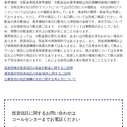
基準価額・分配金再投資基準価額・分配金込み基準価額は信託報酬控除後の価額で
す。当初元本が1口1円のファンドについては1万口当たりの価額を、それ以外のファ
ンドについては1口あたりの価額を表示しています。換金時の費用・税金等は考慮し
ておりません。ただし、ETFの表記している口数については別途ご確認ください。分
配金の表示数値は、基準価額の表示口数当たり課税前の金額です。表示方法について
は、公社債投信は小数点第二位まで、その他のファンドは整数部のみとしているた
め、実際の分配金額と表示上の差異が生じることがあります。
運用状況によっては、分配金額が変わる場合、あるいは分配金が支払われない場合が
あります。投資信託は、預金等や保険契約ではありません。また、預金保険機構およ
び保険契約者保護機構の保護の対象ではありません。加えて証券会社を通して購入し
ていない場合には投資者保護基金の対象にもなりません。購入金額については元本保
証および利回り保証のいずれもありません。投資した資産の価値が減少して購入金額
を下回る場合がありますが、これによる損失は購入者が負担することとなります。
追加型株式投資信託の収益分配金に関するご説明
通貨選択型投資信託の収益/損失に関するご説明
公募投信の信託報酬の決定に関する考え方について
投資信託に関するお問い合わせは
コールセンターまでお電話ください