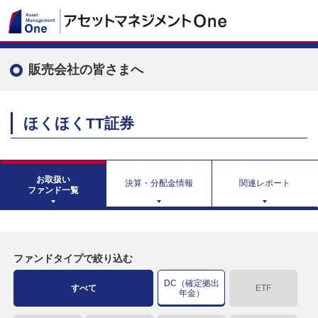
販売会社の皆さまへ
ほくほくTT証券
お取扱い
決算・分配金情報
関連レポート
ファンド一覧
ファンドタイプで絞り込む
DC（確定拠出
すべて
ETF
年金）