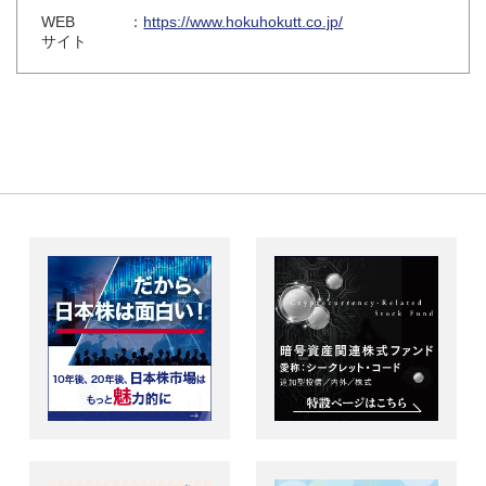
WEB
：
https://www.hokuhokutt.co.jp/
サイト