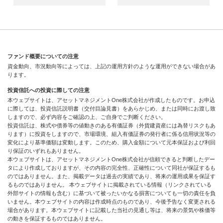
ファンド概要についての注意
資金動向、市況動向等によっては、上記の運用方針のような運用ができない場合があ
ります。
投資信託への投資に際しての注意
本ウェブサイトは、アセットマネジメントOne株式会社が作成したものです。お申込
に際しては、投資信託説明書（交付目論見書）をあらかじめ、または同時にお渡し致
しますので、必ず内容をご確認の上、ご自身でご判断ください。
投資信託は、株式や債券等の値動きのある有価証券（外貨建資産には為替リスクもあ
ります）に投資をしますので、市場環境、組入有価証券の発行者に係る信用状況等の
変化により基準価額は変動します。このため、購入金額について元本保証および利回
り保証のいずれもありません。
本ウェブサイトは、アセットマネジメントOne株式会社が信頼できると判断したデー
タにより作成しておりますが、その内容の完全性、正確性について同社が保証するも
のではありません。また、掲載データは過去の実績であり、将来の運用成果を保証す
るものではありません。 本ウェブサイトに掲載されている情報（リンクされている
外部サイトの情報も含む）に基づいて被ったいかなる損害についても一切の責任を負
いません。本ウェブサイトの内容は作成時点のものであり、今後予告なく変更される
場合があります。本ウェブサイトに記載した当社の見通し等は、将来の景気や株価等
の動きを保証するものではありません。