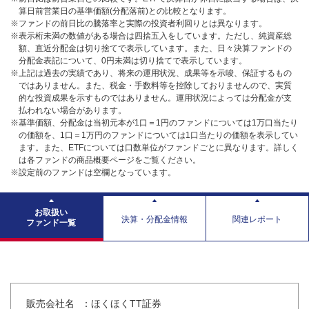
算日前営業日の基準価額(分配落前)との比較となります。
※ファンドの前日比の騰落率と実際の投資者利回りとは異なります。
※表示桁未満の数値がある場合は四捨五入をしています。ただし、純資産総
額、直近分配金は切り捨てで表示しています。また、日々決算ファンドの
分配金表記について、0円未満は切り捨てで表示しています。
※上記は過去の実績であり、将来の運用状況、成果等を示唆、保証するもの
ではありません。また、税金・手数料等を控除しておりませんので、実質
的な投資成果を示すものではありません。運用状況によっては分配金が支
払われない場合があります。
※基準価額、分配金は当初元本が1口＝1円のファンドについては1万口当たり
の価額を、1口＝1万円のファンドについては1口当たりの価額を表示してい
ます。また、ETFについては口数単位がファンドごとに異なります。詳しく
は各ファンドの商品概要ページをご覧ください。
※設定前のファンドは空欄となっています。
お取扱い
決算・分配金情報
関連レポート
ファンド一覧
販売会社名
：ほくほくTT証券