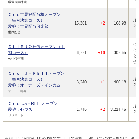
厳選米国株式
Ｏｎｅ世界好配当株オープン
（毎月決算コース）
現
15,361
+2
168.98
愛称：世界配当倶楽部
停
世界配当
ほ
ＤＬＩＢＪ公社債オープン（中
は
期コース）
8,771
+16
307.55
と
公社債中期
会
Ｏｎｅ Ｊ－ＲＥＩＴオープン
（毎月決算コース）
現
3,240
+1
400.18
愛称：オーナーズ・インカム
停
オーナー毎月
Ｏｎｅ US－REIT オープン
現
愛称：ゼウス
1,745
+2
3,214.45
停
ＵＳリート
※前日比は前営業日との比較です。ETFで決算日が休日に該当する場合は、決