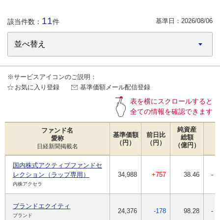
11
基準日：
2026/08/06
該当件数：
件
※サービスアイコンのご説明：
お気に入り登録
基準価額メール配信登録
表を横にスクロールすると
全ての情報を確認できます
純資産
ファンド名
基準価額
前日比
総額
愛称
（円）
（円）
（億円）
日経新聞掲載名
国内株式アクティブファンドセ
レクション（ラップ専用）
34,988
+757
38.46
-
内株アクセラ
ブランドエクイティ
24,376
-178
98.28
-
ブランド