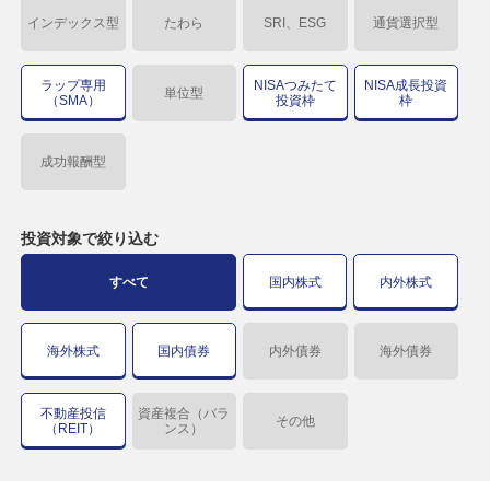
インデックス型
たわら
SRI、ESG
通貨選択型
ラップ専用
NISAつみたて
NISA成長投資
単位型
（SMA）
投資枠
枠
成功報酬型
投資対象で
絞り込む
すべて
国内株式
内外株式
海外株式
国内債券
内外債券
海外債券
不動産投信
資産複合（バラ
その他
（REIT）
ンス）