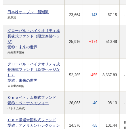
日本株オ－プン 新潮流
23,664
-143
67.15
-
新潮流
グローバル・ハイクオリティ成
長株式ファンド（限定為替ヘッ
ジ)
25,916
+174
510.48
-
愛称：未来の世界
未来世界限H
グローバル・ハイクオリティ成
長株式ファンド（為替ヘッジな
し）
52,265
+455
8,667.83
-
愛称：未来の世界
未来世界H無
Ｏｎｅベトナム株式ファンド
愛称：ベトナムでフォー
26,063
-40
98.13
-
ベトナム株式
Ｏｎｅ厳選米国株式ファンド
現
愛称：アメリカンセレクション
14,376
-55
101.44
停