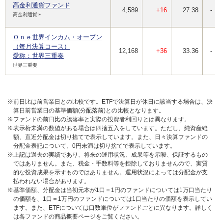
高金利通貨ファンド
4,589
+16
27.38
-
高金利通貨Ｆ
Ｏｎｅ世界インカム・オープン
（毎月決算コース）
12,168
+36
33.36
-
愛称：世界三重奏
世界三重奏
※前日比は前営業日との比較です。ETFで決算日が休日に該当する場合は、決
算日前営業日の基準価額(分配落前)との比較となります。
※ファンドの前日比の騰落率と実際の投資者利回りとは異なります。
※表示桁未満の数値がある場合は四捨五入をしています。ただし、純資産総
額、直近分配金は切り捨てで表示しています。また、日々決算ファンドの
分配金表記について、0円未満は切り捨てで表示しています。
※上記は過去の実績であり、将来の運用状況、成果等を示唆、保証するもの
ではありません。また、税金・手数料等を控除しておりませんので、実質
的な投資成果を示すものではありません。運用状況によっては分配金が支
払われない場合があります。
※基準価額、分配金は当初元本が1口＝1円のファンドについては1万口当たり
の価額を、1口＝1万円のファンドについては1口当たりの価額を表示してい
ます。また、ETFについては口数単位がファンドごとに異なります。詳しく
は各ファンドの商品概要ページをご覧ください。