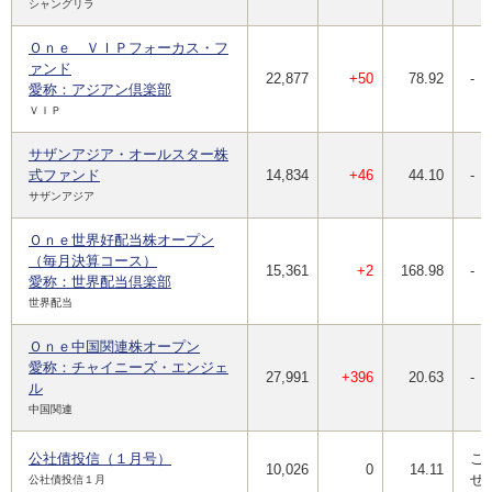
シャングリラ
Ｏｎｅ ＶＩＰフォーカス・フ
ァンド
22,877
+50
78.92
-
愛称：アジアン倶楽部
ＶＩＰ
サザンアジア・オールスター株
式ファンド
14,834
+46
44.10
-
サザンアジア
Ｏｎｅ世界好配当株オープン
（毎月決算コース）
15,361
+2
168.98
-
愛称：世界配当倶楽部
世界配当
Ｏｎｅ中国関連株オープン
愛称：チャイニーズ・エンジェ
27,991
+396
20.63
-
ル
中国関連
公社債投信（１月号）
ご
10,026
0
14.11
せ
公社債投信１月