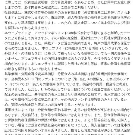
に際しては、投資信託説明書（交付目論見書）をあらかじめ、または同時にお渡し致
しますので、必ず内容をご確認の上、ご自身でご判断ください。
投資信託は、株式や債券等の値動きのある有価証券（外貨建資産には為替リスクもあ
ります）に投資をしますので、市場環境、組入有価証券の発行者に係る信用状況等の
変化により基準価額は変動します。このため、購入金額について元本保証および利回
り保証のいずれもありません。
本ウェブサイトは、アセットマネジメントOne株式会社が信頼できると判断したデー
タにより作成しておりますが、その内容の完全性、正確性について同社が保証するも
のではありません。また、掲載データは過去の実績であり、将来の運用成果を保証す
るものではありません。 本ウェブサイトに掲載されている情報（リンクされている
外部サイトの情報も含む）に基づいて被ったいかなる損害についても一切の責任を負
いません。本ウェブサイトの内容は作成時点のものであり、今後予告なく変更される
場合があります。本ウェブサイトに記載した当社の見通し等は、将来の景気や株価等
の動きを保証するものではありません。
基準価額・分配金再投資基準価額・分配金込み基準価額は信託報酬控除後の価額で
す。当初元本が1口1円のファンドについては1万口当たりの価額を、それ以外のファ
ンドについては1口あたりの価額を表示しています。換金時の費用・税金等は考慮し
ておりません。ただし、ETFの表記している口数については別途ご確認ください。分
配金の表示数値は、基準価額の表示口数当たり課税前の金額です。表示方法について
は、公社債投信は小数点第二位まで、その他のファンドは整数部のみとしているた
め、実際の分配金額と表示上の差異が生じることがあります。
運用状況によっては、分配金額が変わる場合、あるいは分配金が支払われない場合が
あります。投資信託は、預金等や保険契約ではありません。また、預金保険機構およ
び保険契約者保護機構の保護の対象ではありません。加えて証券会社を通して購入し
ていない場合には投資者保護基金の対象にもなりません。購入金額については元本保
証および利回り保証のいずれもありません。投資した資産の価値が減少して購入金額