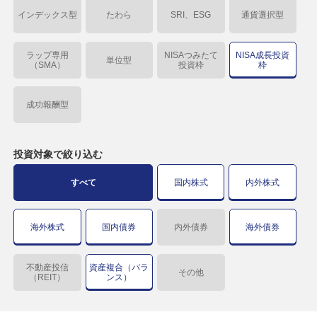
インデックス型
たわら
SRI、ESG
通貨選択型
ラップ専用
NISAつみたて
NISA成長投資
単位型
（SMA）
投資枠
枠
成功報酬型
投資対象で
絞り込む
すべて
国内株式
内外株式
海外株式
国内債券
内外債券
海外債券
不動産投信
資産複合（バラ
その他
（REIT）
ンス）