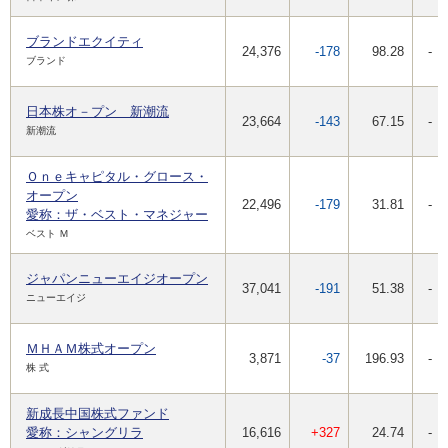
ブランドエクイティ
24,376
-178
98.28
-
ブランド
日本株オ－プン 新潮流
23,664
-143
67.15
-
新潮流
Ｏｎｅキャピタル・グロース・
オープン
22,496
-179
31.81
-
愛称：ザ・ベスト・マネジャー
ベスト Ｍ
ジャパンニューエイジオープン
37,041
-191
51.38
-
ニューエイジ
ＭＨＡＭ株式オープン
3,871
-37
196.93
-
株 式
新成長中国株式ファンド
愛称：シャングリラ
16,616
+327
24.74
-