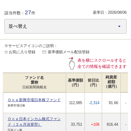
27
基準日：
2026/08/06
該当件数：
件
※サービスアイコンのご説明：
お気に入り登録
基準価額メール配信登録
表を横にスクロールすると
全ての情報を確認できます
純資産
ファンド名
基準価額
前日比
総額
愛称
（円）
（円）
（億円）
日経新聞掲載名
Ｏｎｅ新興市場日本株ファンド
112,085
-2,314
91.66
-
新興市場日株
Ｏｎｅ日本インカム株式ファン
ド（３ヵ月決算型）
33,751
+106
816.44
-
日本イン株