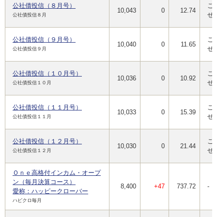
公社債投信（８月号）
ご
10,043
0
12.74
せ
公社債投信８月
公社債投信（９月号）
ご
10,040
0
11.65
せ
公社債投信９月
公社債投信（１０月号）
ご
10,036
0
10.92
せ
公社債投信１０月
公社債投信（１１月号）
ご
10,033
0
15.39
せ
公社債投信１１月
公社債投信（１２月号）
ご
10,030
0
21.44
せ
公社債投信１２月
Ｏｎｅ高格付インカム・オープ
ン（毎月決算コース）
8,400
+47
737.72
-
愛称：ハッピークローバー
ハピクロ毎月