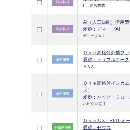
l ・ 新興株式
AI（人工知能）活用
愛称：ディープAI
ディープＡＩ
Ｏｎｅ高格付外債ファ
愛称：トリプルエース
ＡＡＡ
Ｏｎｅ高格付インカム
ス）
愛称：ハッピークロー
ハピクロ毎月
Ｏｎｅ US－REIT オ
愛称：ゼウス