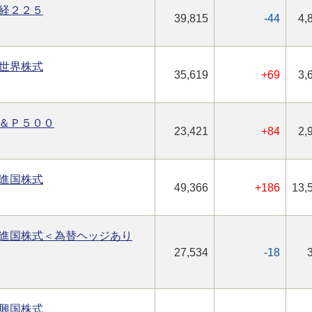
経２２５
39,815
-44
4,
世界株式
35,619
+69
3,
＆Ｐ５００
23,421
+84
2,
進国株式
49,366
+186
13,
進国株式＜為替ヘッジあり
27,534
-18
興国株式