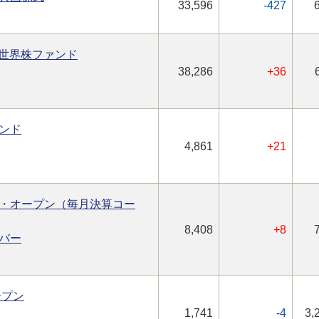
33,596
-427
型世界株ファンド
38,286
+36
ンド
4,861
+21
・オープン（毎月決算コー
8,408
+8
バー
ープン
1,741
-4
3,