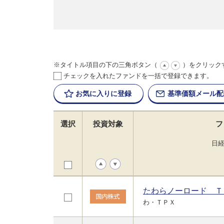
※タイトル項目の下の三角ボタン（
）をクリック
チェックを入れたファンドを一括で登録できます。
お気に入りに
登録
基準価額
メール配
選択
投資対象
フ
日
たわらノーロード Ｔ
わ・ＴＰＸ