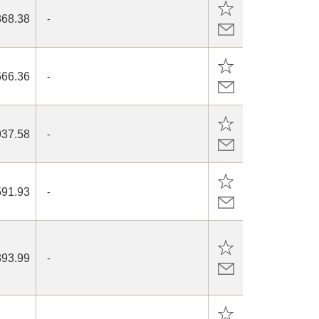
868.38
-
666.36
-
937.58
-
591.93
-
393.99
-