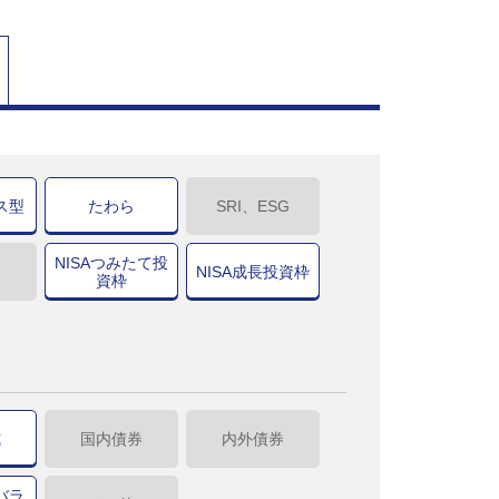
ス型
たわら
SRI、ESG
NISAつみたて投
NISA成長投資枠
資枠
式
国内債券
内外債券
バラ