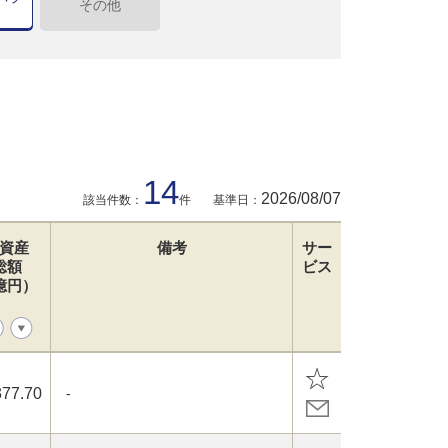
その他
14
2026/08/07
該当件数：
件
基準日：
資産
備考
サー
総額
ビス
億円）
377.70
-