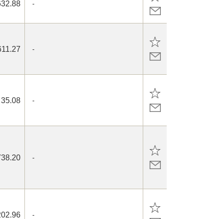
632.88
-
611.27
-
35.08
-
738.20
-
202.96
-