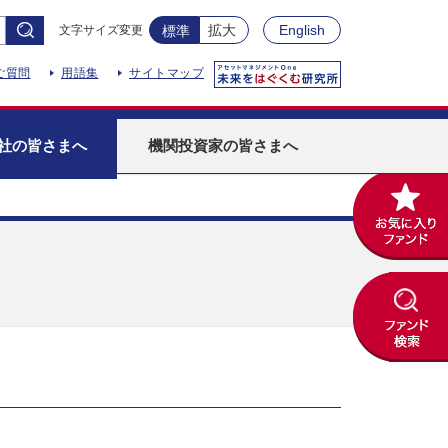
拡大
English
文字サイズ変更
標準
ご質問
用語集
サイトマップ
社
の皆さまへ
機関投資家
の皆さまへ