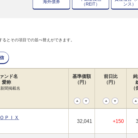
海外債券
（REIT）
ンス）
するとその項目での並べ替えができます。
信
ァンド名
基準価額
前日比
純
愛称
（円）
（円）
（
経新聞掲載名
ＯＰＩＸ
32,041
+150