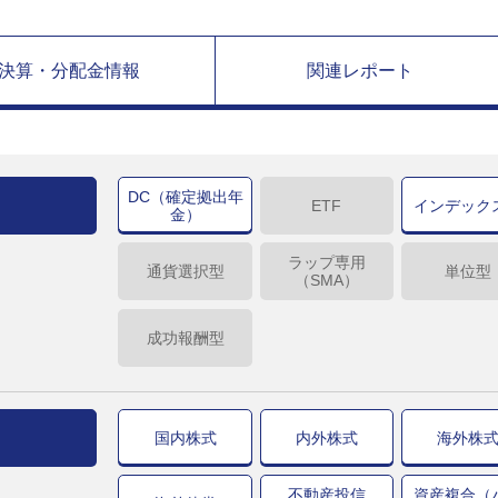
決算・分配金情報
関連レポート
DC（確定拠出年
ETF
インデック
金）
ラップ専用
通貨選択型
単位型
（SMA）
成功報酬型
国内株式
内外株式
海外株
不動産投信
資産複合（