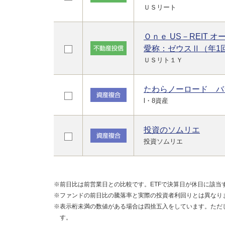
ＵＳリート
Ｏｎｅ US－REIT 
愛称：ゼウスⅡ（年1
ＵＳリト１Ｙ
たわらノーロード バ
l・8資産
投資のソムリエ
投資ソムリエ
※前日比は前営業日との比較です。ETFで決算日が休日に該当
※ファンドの前日比の騰落率と実際の投資者利回りとは異なり
※表示桁未満の数値がある場合は四捨五入をしています。ただ
す。