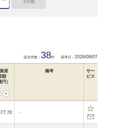
その他
38
2026/08/07
該当件数：
件
基準日：
資産
備考
サー
総額
ビス
億円）
377.70
-