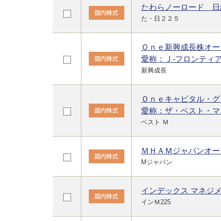
たわらノーロード 日
た・日２２５
Ｏｎｅ新興成長株オー
愛称：Ｊ-フロンティ
新興成長
Ｏｎｅキャピタル・グ
愛称：ザ・ベスト・マ
ベスト Ｍ
ＭＨＡＭジャパンオー
Mジャパン
インデックス マネジメン
インＭ225