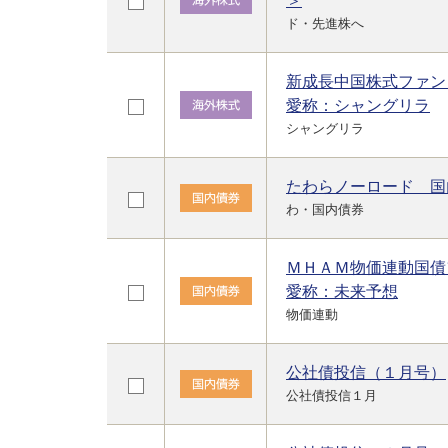
＞
ド・先進株へ
新成長中国株式ファン
愛称：シャングリラ
シャングリラ
たわらノーロード 国
わ・国内債券
ＭＨＡＭ物価連動国債
愛称：未来予想
物価連動
公社債投信（１月号）
公社債投信１月