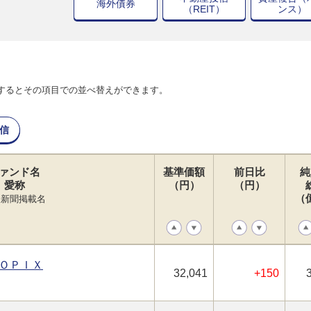
海外債券
（REIT）
ンス）
するとその項目での並べ替えができます。
信
ァンド名
基準価額
前日比
純
愛称
（円）
（円）
（
経新聞掲載名
ＯＰＩＸ
32,041
+150