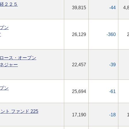
経２２５
39,815
-44
4,
プン
ア
26,129
-360
ロース・オープン
ネジャー
22,457
-39
プン
25,694
-61
ト ファンド 225
17,190
-18