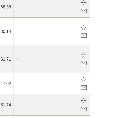
868.38
-
280.14
-
31.71
-
47.02
-
151.74
-