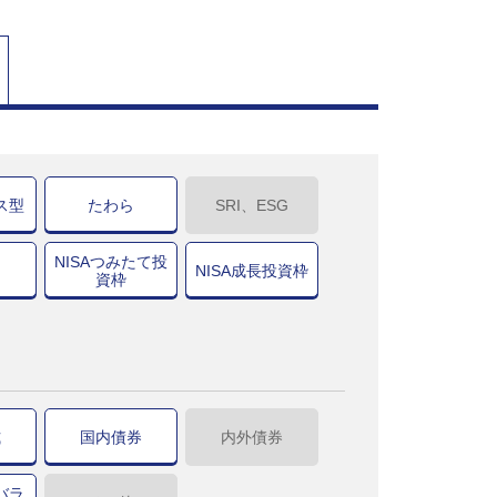
ス型
たわら
SRI、ESG
NISAつみたて投
NISA成長投資枠
資枠
式
国内債券
内外債券
バラ