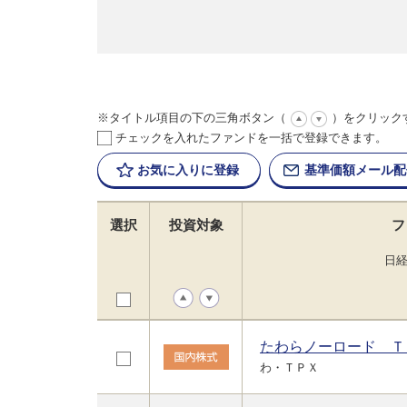
※タイトル項目の下の三角ボタン（
）をクリック
チェックを入れたファンドを一括で登録できます。
お気に入りに
登録
基準価額
メール配
選択
投資対象
フ
日
たわらノーロード Ｔ
わ・ＴＰＸ