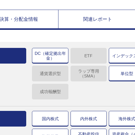
決算・分配金情報
関連レポート
DC（確定拠出年
ETF
インデック
金）
ラップ専用
通貨選択型
単位型
（SMA）
成功報酬型
国内株式
内外株式
海外株
不動産投信
資産複合（