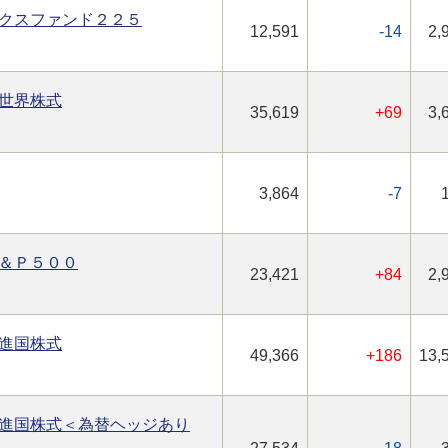
クスファンド２２５
12,591
-14
2,
世界株式
35,619
+69
3,
3,864
-7
＆Ｐ５００
23,421
+84
2,
進国株式
49,366
+186
13,
進国株式＜為替ヘッジあり