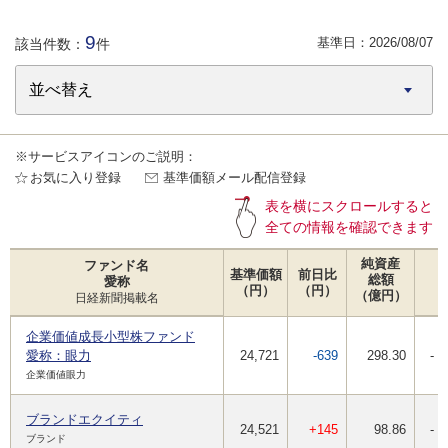
9
基準日：
2026/08/07
該当件数：
件
※サービスアイコンのご説明：
お気に入り登録
基準価額メール配信登録
表を横にスクロールすると
全ての情報を確認できます
純資産
ファンド名
基準価額
前日比
総額
愛称
（円）
（円）
（億円）
日経新聞掲載名
企業価値成長小型株ファンド
愛称：眼力
24,721
-639
298.30
-
企業価値眼力
ブランドエクイティ
24,521
+145
98.86
-
ブランド