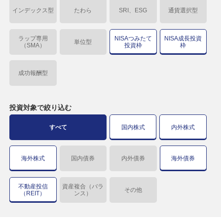
インデックス型
たわら
SRI、ESG
通貨選択型
ラップ専用
NISAつみたて
NISA成長投資
単位型
（SMA）
投資枠
枠
成功報酬型
投資対象で
絞り込む
すべて
国内株式
内外株式
海外株式
国内債券
内外債券
海外債券
不動産投信
資産複合（バラ
その他
（REIT）
ンス）