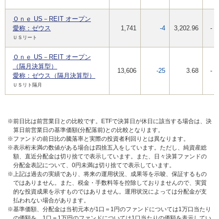
Ｏｎｅ US－REIT オープン
愛称：ゼウス
1,741
-4
3,202.96
-
ＵＳリート
Ｏｎｅ US－REIT オープン
（隔月決算型）
13,606
-25
3.68
-
愛称：ゼウス（隔月決算型）
ＵＳリト隔月
※前日比は前営業日との比較です。ETFで決算日が休日に該当する場合は、決
算日前営業日の基準価額(分配落前)との比較となります。
※ファンドの前日比の騰落率と実際の投資者利回りとは異なります。
※表示桁未満の数値がある場合は四捨五入をしています。ただし、純資産総
額、直近分配金は切り捨てで表示しています。また、日々決算ファンドの
分配金表記について、0円未満は切り捨てで表示しています。
※上記は過去の実績であり、将来の運用状況、成果等を示唆、保証するもの
ではありません。また、税金・手数料等を控除しておりませんので、実質
的な投資成果を示すものではありません。運用状況によっては分配金が支
払われない場合があります。
※基準価額、分配金は当初元本が1口＝1円のファンドについては1万口当たり
の価額を、1口＝1万円のファンドについては1口当たりの価額を表示してい