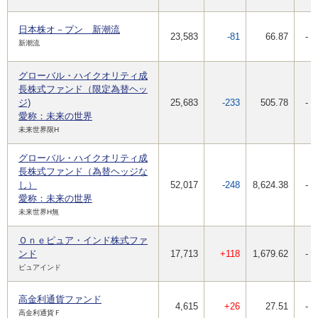
日本株オ－プン 新潮流
23,583
-81
66.87
-
新潮流
グローバル・ハイクオリティ成
長株式ファンド（限定為替ヘッ
ジ)
25,683
-233
505.78
-
愛称：未来の世界
未来世界限H
グローバル・ハイクオリティ成
長株式ファンド（為替ヘッジな
し）
52,017
-248
8,624.38
-
愛称：未来の世界
未来世界H無
Ｏｎｅピュア・インド株式ファ
ンド
17,713
+118
1,679.62
-
ピュアインド
高金利通貨ファンド
4,615
+26
27.51
-
高金利通貨Ｆ