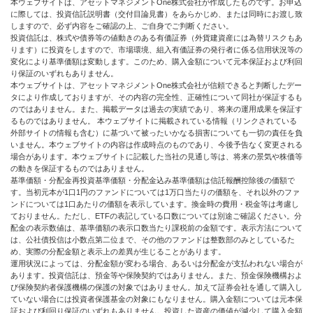
本ウェブサイトは、アセットマネジメントOne株式会社が作成したものです。お申込
に際しては、投資信託説明書（交付目論見書）をあらかじめ、または同時にお渡し致
しますので、必ず内容をご確認の上、ご自身でご判断ください。
投資信託は、株式や債券等の値動きのある有価証券（外貨建資産には為替リスクもあ
ります）に投資をしますので、市場環境、組入有価証券の発行者に係る信用状況等の
変化により基準価額は変動します。このため、購入金額について元本保証および利回
り保証のいずれもありません。
本ウェブサイトは、アセットマネジメントOne株式会社が信頼できると判断したデー
タにより作成しておりますが、その内容の完全性、正確性について同社が保証するも
のではありません。また、掲載データは過去の実績であり、将来の運用成果を保証す
るものではありません。 本ウェブサイトに掲載されている情報（リンクされている
外部サイトの情報も含む）に基づいて被ったいかなる損害についても一切の責任を負
いません。本ウェブサイトの内容は作成時点のものであり、今後予告なく変更される
場合があります。本ウェブサイトに記載した当社の見通し等は、将来の景気や株価等
の動きを保証するものではありません。
基準価額・分配金再投資基準価額・分配金込み基準価額は信託報酬控除後の価額で
す。当初元本が1口1円のファンドについては1万口当たりの価額を、それ以外のファ
ンドについては1口あたりの価額を表示しています。換金時の費用・税金等は考慮し
ておりません。ただし、ETFの表記している口数については別途ご確認ください。分
配金の表示数値は、基準価額の表示口数当たり課税前の金額です。表示方法について
は、公社債投信は小数点第二位まで、その他のファンドは整数部のみとしているた
め、実際の分配金額と表示上の差異が生じることがあります。
運用状況によっては、分配金額が変わる場合、あるいは分配金が支払われない場合が
あります。投資信託は、預金等や保険契約ではありません。また、預金保険機構およ
び保険契約者保護機構の保護の対象ではありません。加えて証券会社を通して購入し
ていない場合には投資者保護基金の対象にもなりません。購入金額については元本保
証および利回り保証のいずれもありません。投資した資産の価値が減少して購入金額