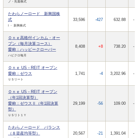
ノ・先進株式
たわらノーロード 新興国株
式
33,596
-427
632.88
-
l ・ 新興株式
Ｏｎｅ高格付インカム・オー
プン（毎月決算コース）
8,408
+8
738.20
-
愛称：ハッピークローバー
ハピクロ毎月
Ｏｎｅ US－REIT オープン
愛称：ゼウス
1,741
-4
3,202.96
-
ＵＳリート
Ｏｎｅ US－REIT オープン
（年1回決算型）
愛称：ゼウスⅡ（年1回決算
29,199
-56
109.00
-
型）
ＵＳリト１Ｙ
たわらノーロード バランス
（８資産均等型）
20,567
-21
1,391.04
-