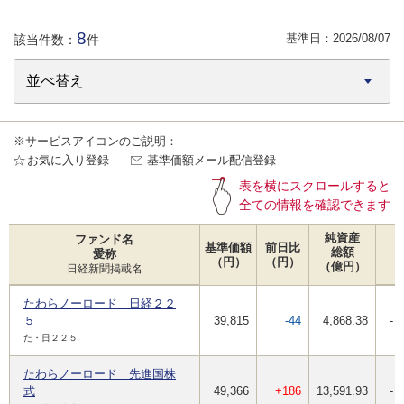
8
基準日：
2026/08/07
該当件数：
件
※サービスアイコンのご説明：
お気に入り登録
基準価額メール配信登録
表を横にスクロールすると
全ての情報を確認できます
純資産
ファンド名
基準価額
前日比
総額
愛称
（円）
（円）
（億円）
日経新聞掲載名
たわらノーロード 日経２２
５
39,815
-44
4,868.38
-
た・日２２５
たわらノーロード 先進国株
式
49,366
+186
13,591.93
-