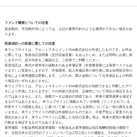
ファンド概要についての注意
資金動向、市況動向等によっては、上記の運用方針のような運用ができない場合があ
ります。
投資信託への投資に際しての注意
本ウェブサイトは、アセットマネジメントOne株式会社が作成したものです。お申込
に際しては、投資信託説明書（交付目論見書）をあらかじめ、または同時にお渡し致
しますので、必ず内容をご確認の上、ご自身でご判断ください。
投資信託は、株式や債券等の値動きのある有価証券（外貨建資産には為替リスクもあ
ります）に投資をしますので、市場環境、組入有価証券の発行者に係る信用状況等の
変化により基準価額は変動します。このため、購入金額について元本保証および利回
り保証のいずれもありません。
本ウェブサイトは、アセットマネジメントOne株式会社が信頼できると判断したデー
タにより作成しておりますが、その内容の完全性、正確性について同社が保証するも
のではありません。また、掲載データは過去の実績であり、将来の運用成果を保証す
るものではありません。 本ウェブサイトに掲載されている情報（リンクされている
外部サイトの情報も含む）に基づいて被ったいかなる損害についても一切の責任を負
いません。本ウェブサイトの内容は作成時点のものであり、今後予告なく変更される
場合があります。本ウェブサイトに記載した当社の見通し等は、将来の景気や株価等
の動きを保証するものではありません。
基準価額・分配金再投資基準価額・分配金込み基準価額は信託報酬控除後の価額で
す。当初元本が1口1円のファンドについては1万口当たりの価額を、それ以外のファ