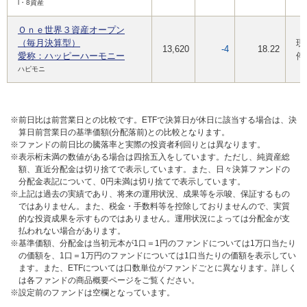
l・8資産
Ｏｎｅ世界３資産オープン
（毎月決算型）
現
13,620
-4
18.22
愛称：ハッピーハーモニー
停
ハピモニ
※前日比は前営業日との比較です。ETFで決算日が休日に該当する場合は、決
算日前営業日の基準価額(分配落前)との比較となります。
※ファンドの前日比の騰落率と実際の投資者利回りとは異なります。
※表示桁未満の数値がある場合は四捨五入をしています。ただし、純資産総
額、直近分配金は切り捨てで表示しています。また、日々決算ファンドの
分配金表記について、0円未満は切り捨てで表示しています。
※上記は過去の実績であり、将来の運用状況、成果等を示唆、保証するもの
ではありません。また、税金・手数料等を控除しておりませんので、実質
的な投資成果を示すものではありません。運用状況によっては分配金が支
払われない場合があります。
※基準価額、分配金は当初元本が1口＝1円のファンドについては1万口当たり
の価額を、1口＝1万円のファンドについては1口当たりの価額を表示してい
ます。また、ETFについては口数単位がファンドごとに異なります。詳しく
は各ファンドの商品概要ページをご覧ください。
※設定前のファンドは空欄となっています。