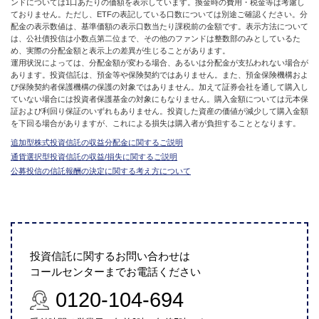
ンドについては1口あたりの価額を表示しています。換金時の費用・税金等は考慮し
ておりません。ただし、ETFの表記している口数については別途ご確認ください。分
配金の表示数値は、基準価額の表示口数当たり課税前の金額です。表示方法について
は、公社債投信は小数点第二位まで、その他のファンドは整数部のみとしているた
め、実際の分配金額と表示上の差異が生じることがあります。
運用状況によっては、分配金額が変わる場合、あるいは分配金が支払われない場合が
あります。投資信託は、預金等や保険契約ではありません。また、預金保険機構およ
び保険契約者保護機構の保護の対象ではありません。加えて証券会社を通して購入し
ていない場合には投資者保護基金の対象にもなりません。購入金額については元本保
証および利回り保証のいずれもありません。投資した資産の価値が減少して購入金額
を下回る場合がありますが、これによる損失は購入者が負担することとなります。
追加型株式投資信託の収益分配金に関するご説明
通貨選択型投資信託の収益/損失に関するご説明
公募投信の信託報酬の決定に関する考え方について
投資信託に関するお問い合わせは
コールセンターまでお電話ください
0120-104-694