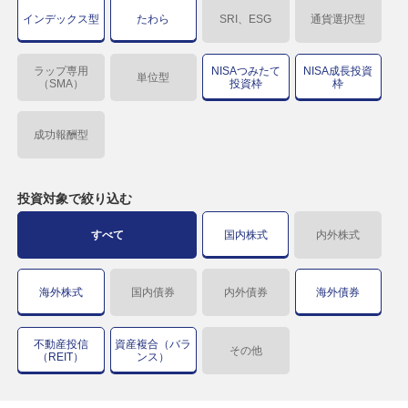
インデックス型
たわら
SRI、ESG
通貨選択型
ラップ専用
NISAつみたて
NISA成長投資
単位型
（SMA）
投資枠
枠
成功報酬型
投資対象で
絞り込む
すべて
国内株式
内外株式
海外株式
国内債券
内外債券
海外債券
不動産投信
資産複合（バラ
その他
（REIT）
ンス）