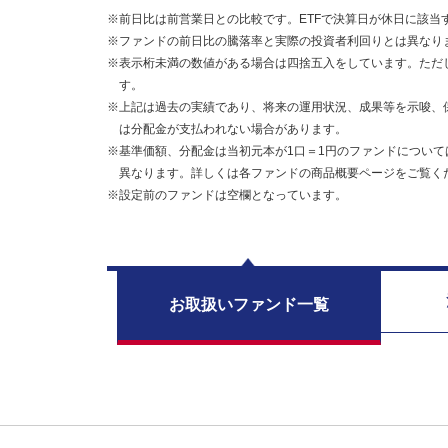
※前日比は前営業日との比較です。ETFで決算日が休日に該当
※ファンドの前日比の騰落率と実際の投資者利回りとは異なり
※表示桁未満の数値がある場合は四捨五入をしています。ただ
す。
※上記は過去の実績であり、将来の運用状況、成果等を示唆、
は分配金が支払われない場合があります。
※基準価額、分配金は当初元本が1口＝1円のファンドについて
異なります。詳しくは各ファンドの商品概要ページをご覧く
※設定前のファンドは空欄となっています。
お取扱い
ファンド一覧