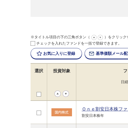
※タイトル項目の下の三角ボタン（
）をクリック
チェックを入れたファンドを一括で登録できます。
お気に入りに
登録
基準価額
メール配
選択
投資対象
フ
日
Ｏｎｅ割安日本株ファ
割安日本株年