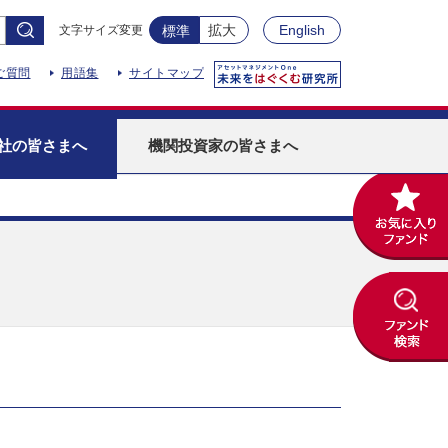
拡大
English
文字サイズ変更
標準
ご質問
用語集
サイトマップ
社
の皆さまへ
機関投資家
の皆さまへ