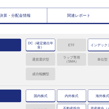
決算・分配金情報
関連レポート
DC（確定拠出年
ETF
インデック
金）
ラップ専用
通貨選択型
単位型
（SMA）
成功報酬型
国内株式
内外株式
海外株
不動産投信
資産複合（