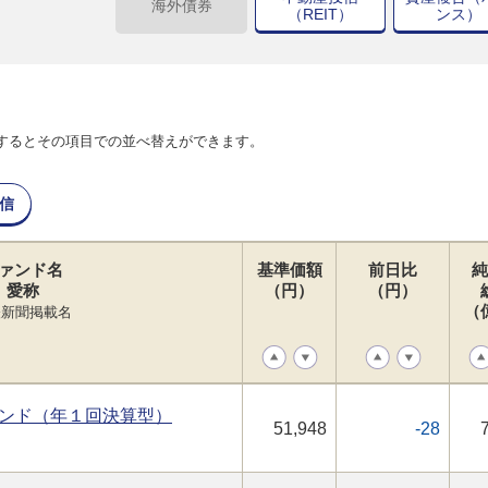
海外債券
（REIT）
ンス）
するとその項目での並べ替えができます。
信
ァンド名
基準価額
前日比
純
愛称
（円）
（円）
（
経新聞掲載名
ンド（年１回決算型）
51,948
-28