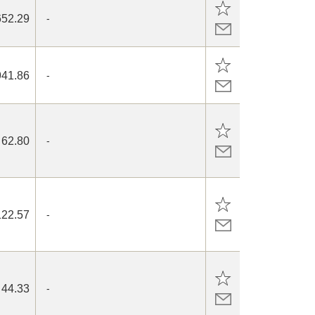
652.29
-
941.86
-
62.80
-
122.57
-
44.33
-