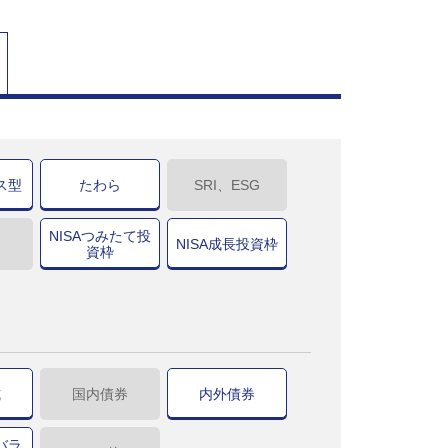
ス型
たわら
SRI、ESG
NISAつみたて投
NISA成長投資枠
資枠
式
国内債券
内外債券
バラ