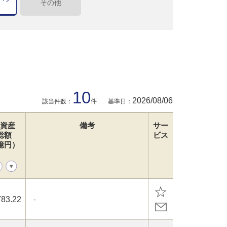
その他
10
2026/08/06
該当件数：
件
基準日：
資産
備考
サー
総額
ビス
億円）
783.22
-