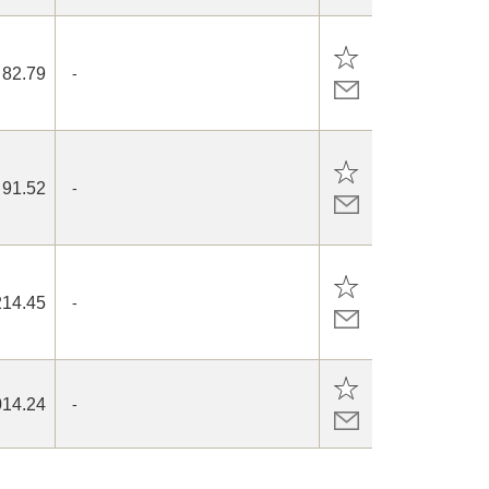
82.79
-
91.52
-
214.45
-
014.24
-