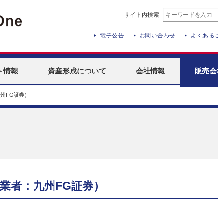
サイト内検索
電子公告
お問い合わせ
よくある
ト
情報
資産形成
について
会社情報
販売会
州FG証券）
業者：九州FG証券）