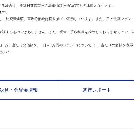
する場合は、決算日前営業日の基準価額(分配落前)との比較となります。
ます。
し、純資産総額、直近分配金は切り捨てで表示しています。また、日々決算ファンド
保証するものではありません。また、税金・手数料等を控除しておりませんので、
は1万口当たりの価額を、1口＝1万円のファンドについては1口当たりの価額を表示
ださい。
決算・分配金情報
関連レポート