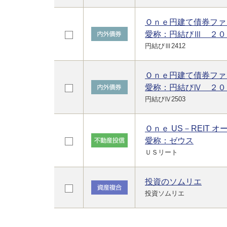
Ｏｎｅ円建て債券ファ
愛称：円結びⅢ ２０
円結びⅢ2412
Ｏｎｅ円建て債券ファ
愛称：円結びⅣ ２０
円結びⅣ2503
Ｏｎｅ US－REIT オ
愛称：ゼウス
ＵＳリート
投資のソムリエ
投資ソムリエ