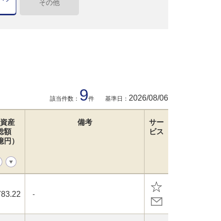
その他
9
2026/08/06
該当件数：
件
基準日：
資産
備考
サー
総額
ビス
億円）
783.22
-