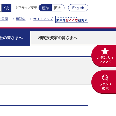
拡大
English
文字サイズ変更
標準
ご質問
用語集
サイトマップ
社
の皆さまへ
機関投資家
の皆さまへ