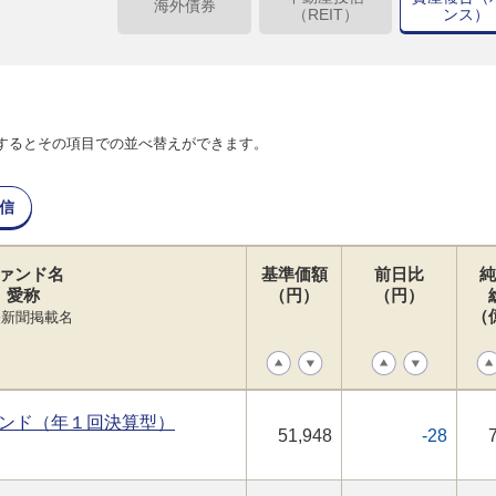
海外債券
（REIT）
ンス）
するとその項目での並べ替えができます。
信
ァンド名
基準価額
前日比
純
愛称
（円）
（円）
（
経新聞掲載名
ンド（年１回決算型）
51,948
-28