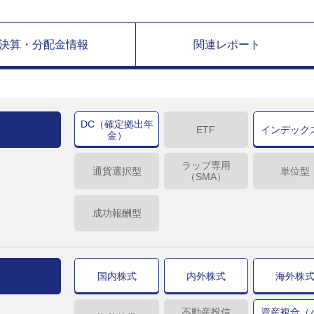
決算・分配金情報
関連レポート
DC（確定拠出年
ETF
インデック
金）
ラップ専用
通貨選択型
単位型
（SMA）
成功報酬型
国内株式
内外株式
海外株
不動産投信
資産複合（