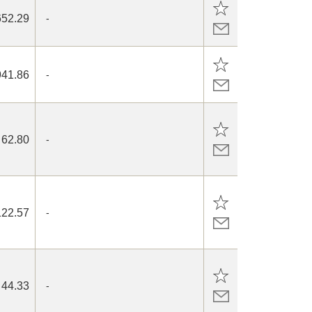
652.29
-
941.86
-
62.80
-
122.57
-
44.33
-