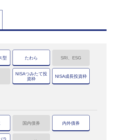
ス型
たわら
SRI、ESG
NISAつみたて投
NISA成長投資枠
資枠
式
国内債券
内外債券
バラ