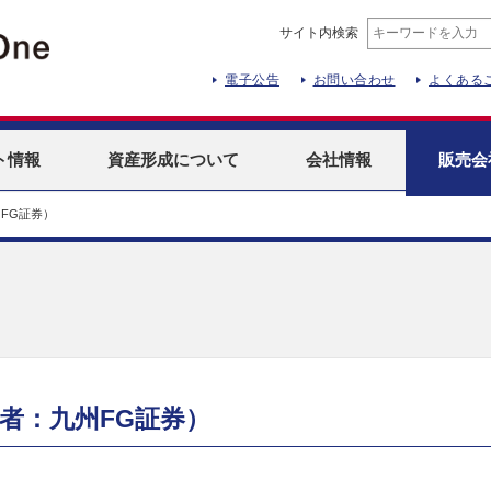
サイト内検索
電子公告
お問い合わせ
よくある
ト
情報
資産形成
について
会社情報
販売会
FG証券）
者：九州FG証券）