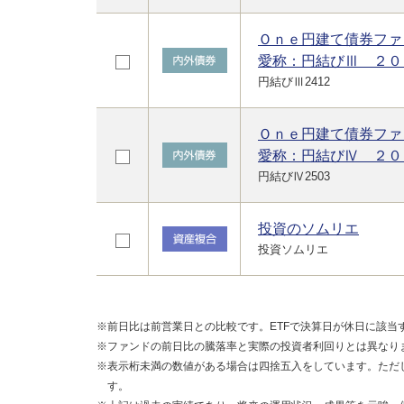
Ｏｎｅ円建て債券ファ
愛称：円結びⅢ ２０
円結びⅢ2412
Ｏｎｅ円建て債券ファ
愛称：円結びⅣ ２０
円結びⅣ2503
投資のソムリエ
投資ソムリエ
※前日比は前営業日との比較です。ETFで決算日が休日に該当
※ファンドの前日比の騰落率と実際の投資者利回りとは異なり
※表示桁未満の数値がある場合は四捨五入をしています。ただ
す。