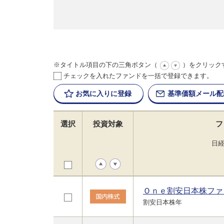
※タイトル項目の下の三角ボタン（
）をクリック
チェックを入れたファンドを一括で登録できます。
お気に入りに
登録
基準価額
メール配
選択
投資対象
フ
日
Ｏｎｅ割安日本株ファ
割安日本株年